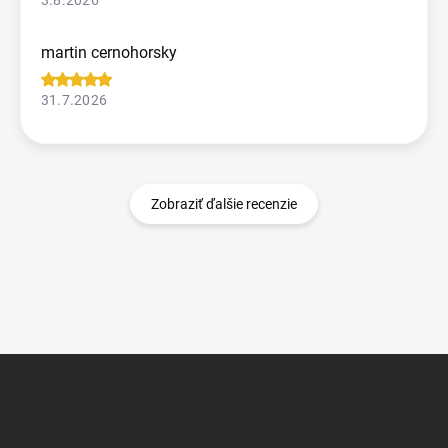
martin cernohorsky
31.7.2026
Zobraziť ďalšie recenzie
Z
á
p
ä