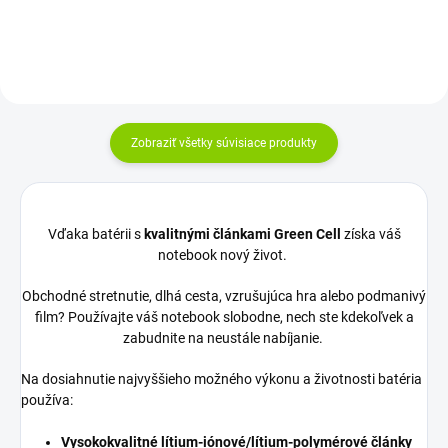
Zobraziť všetky súvisiace produkty
Vďaka batérii s
kvalitnými článkami Green Cell
získa váš
notebook nový život.
Obchodné stretnutie, dlhá cesta, vzrušujúca hra alebo podmanivý
film? Používajte váš notebook slobodne, nech ste kdekoľvek a
zabudnite na neustále nabíjanie.
Na dosiahnutie najvyššieho možného výkonu a životnosti batéria
používa:
Vysokokvalitné lítium-iónové/lítium-polymérové články