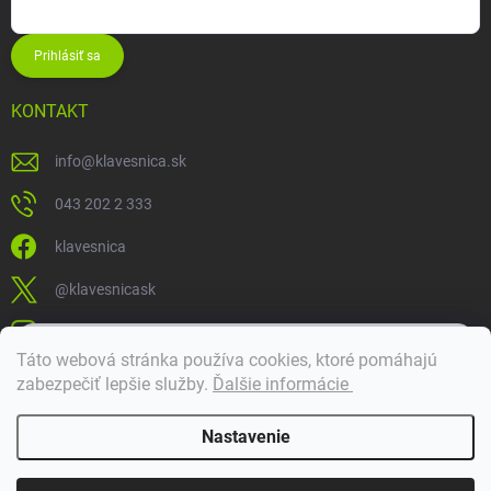
Prihlásiť sa
KONTAKT
info
@
klavesnica.sk
043 202 2 333
klavesnica
@klavesnicask
klavesnica_sk
×
Táto webová stránka používa cookies, ktoré pomáhajú
Dobrý deň! 👋 Pomôžem vám nájsť správny diel. Napíšte mi.
zabezpečiť lepšie služby
.
Ďalšie informácie
Doprava a platba
Nastavenie