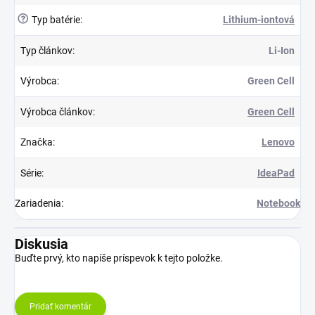
?
Typ batérie
:
Lithium-iontová
Typ článkov
:
Li-Ion
Výrobca
:
Green Cell
Výrobca článkov
:
Green Cell
Značka
:
Lenovo
Série
:
IdeaPad
Zariadenia
:
Notebook
Diskusia
Buďte prvý, kto napíše príspevok k tejto položke.
Pridať komentár