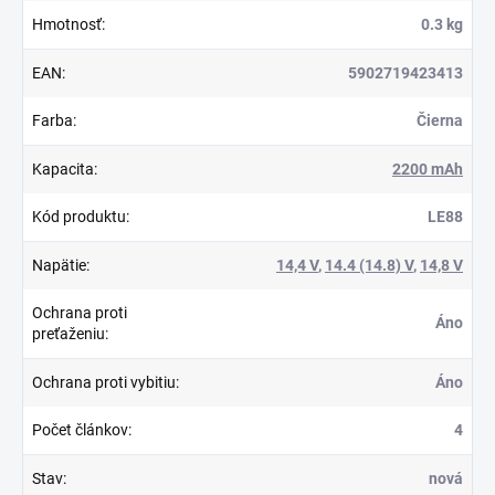
Hmotnosť
:
0.3 kg
EAN
:
5902719423413
Farba
:
Čierna
Kapacita
:
2200 mAh
Kód produktu
:
LE88
Napätie
:
14,4 V
,
14.4 (14.8) V
,
14,8 V
Ochrana proti
Áno
preťaženiu
:
Ochrana proti vybitiu
:
Áno
Počet článkov
:
4
Stav
:
nová