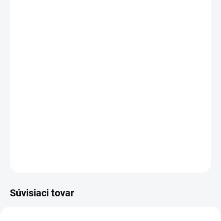
−
+
Pridať do košíka
Kapacita:
2200 mAh
Napätie:
14,4 V
(
14,8
V)
Záruka:
12
mesiacov
Najväčšia
kvalita
značky Green Cell
Články
Green Cell
zaručujú dlhý pracovný čas, vysokú
trvanlivosť a bezpečnosť
Moderná elektronika riadenia
zaručuje
, že batéria pracuje
so zariadením presne ako pôvodná
DETAILNÉ INFORMÁCIE
OPÝTAŤ SA
STRÁŽIŤ
Súvisiaci tovar