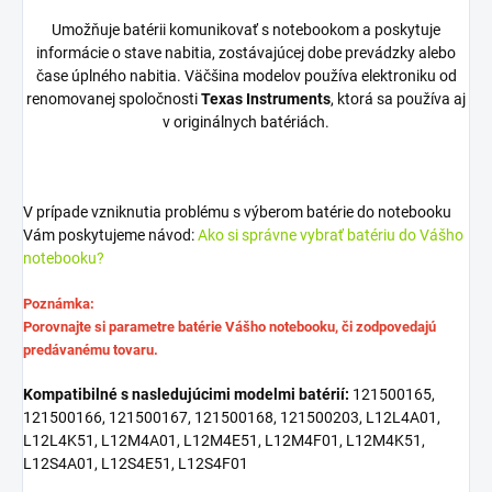
Umožňuje batérii komunikovať s notebookom a poskytuje
informácie o stave nabitia, zostávajúcej dobe prevádzky alebo
čase úplného nabitia. Väčšina modelov používa elektroniku od
renomovanej spoločnosti
Texas Instruments
, ktorá sa používa aj
v originálnych batériách.
V prípade vzniknutia problému s výberom batérie do notebooku
Vám poskytujeme návod:
Ako si správne vybrať batériu do Vášho
notebooku?
Poznámka:
Porovnajte si parametre batérie Vášho notebooku, či zodpovedajú
predávanému tovaru.
Kompatibilné s nasledujúcimi modelmi batérií:
121500165,
121500166, 121500167, 121500168, 121500203, L12L4A01,
L12L4K51, L12M4A01, L12M4E51, L12M4F01, L12M4K51,
L12S4A01, L12S4E51, L12S4F01