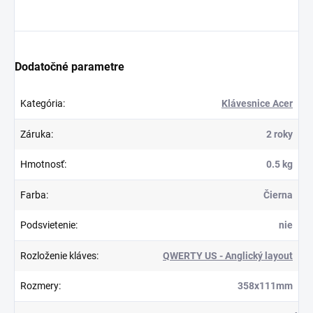
Dodatočné parametre
Kategória
:
Klávesnice Acer
Záruka
:
2 roky
Hmotnosť
:
0.5 kg
Farba
:
Čierna
Podsvietenie
:
nie
Rozloženie kláves
:
QWERTY US - Anglický layout
Rozmery
:
358x111mm