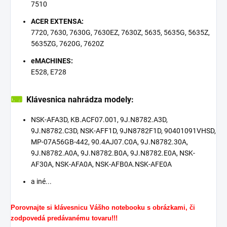
7510
ACER EXTENSA:
7720, 7630, 7630G, 7630EZ, 7630Z, 5635, 5635G, 5635Z,
5635ZG, 7620G, 7620Z
eMACHINES:
E528, E728
⌨
Klávesnica nahrádza modely:
NSK-AFA3D, KB.ACF07.001, 9J.N8782.A3D,
9J.N8782.C3D, NSK-AFF1D, 9JN8782F1D, 90401091VHSD,
MP-07A56GB-442, 90.4AJ07.C0A, 9J.N8782.30A,
9J.N8782.A0A, 9J.N8782.B0A, 9J.N8782.E0A, NSK-
AF30A, NSK-AFA0A, NSK-AFB0A.NSK-AFE0A
a iné...
Porovnajte si klávesnicu Vášho notebooku s obrázkami, či
zodpovedá predávanému tovaru!!!