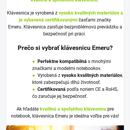
Klávesnica je vyrobená z
vysoko kvalitných materiálov a
je vybavená certifikovanými
časťami značky
Emeru. Klávesnica zaisťuje bezproblémovú prevádzku a
bezpečnosť pri práci.
Prečo si vybrať klávesnicu Emeru?
●
Perfektne kompatibilná
s mnohými
značkami a modelmi notebookov.
●
V
y
robená z
vysoko kvalitných materiálov
,
ktoré zabezpečujú dlhú životnosť.
●
Certifikovaná
podľa noriem CE a RoHS,
čo zaručuje jej bezpečnosť.
Ak hľadáte
kvalitnú a spoľahlivú klávesnicu
pre
notebook, klávesnica Emeru je ideálna voľba pre vás!