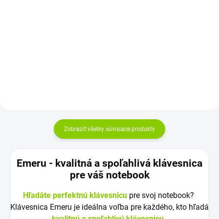
Do košíka
Kapacita: 4400 mAh Napätie:
11,1 V (10,8V) Záruka: 12
mesiacov Najväčšia kvalita
Kapacita: 4400 mAh Napätie:
značky Green...
11,1 V (10,8V) Záruka: 12
mesiacov Najväčšia kvalita
značky Green...
Zobraziť všetky súvisiace produkty
Emeru - k
valitná a spoľahlivá klávesnica
pre váš notebook
Hľadáte perfektnú klávesnicu
pre svoj notebook?
Klávesnica Emeru je ideálna voľba pre každého, kto hľadá
kvalitnú a spoľahlivú klávesnicu
.