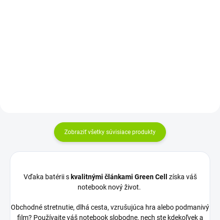
Rozloženie kláves: QWERTY SK
Rozloženie kláves: QWERTY
Vyrobené najväčšími výrobcami
SK/CZ Vyrobené najväčšími
dielov pre notebooky: Compal,
výrobcami dielov pre notebooky:
Sunrex...
Compal,...
Zobraziť všetky súvisiace produkty
Vďaka batérii s
kvalitnými článkami Green Cell
získa váš
notebook nový život.
Obchodné stretnutie, dlhá cesta, vzrušujúca hra alebo podmanivý
film? Používajte váš notebook slobodne, nech ste kdekoľvek a