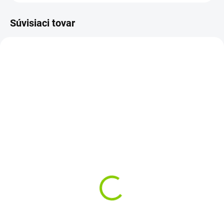
Súvisiaci tovar
ZVYČAJNE 30 DNI
SKLADOM
Klávesnica na notebook
SK/CZ klávesnica Acer
Acer Aspire 5741 5741G
Aspire E1-521 G E1-531
5742G 5745 5750G
G E1-571 G 7535 5338
€20,79
€25,71
€16,90 bez DPH
€20,90 bez DPH
Do košíka
Do košíka