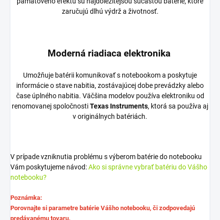
pamäťového efektu sú najdôležitejšou súčasťou batérie, ktoré
zaručujú dlhú výdrž a životnosť.
Moderná riadiaca elektronika
Umožňuje batérii komunikovať s notebookom a poskytuje
informácie o stave nabitia, zostávajúcej dobe prevádzky alebo
čase úplného nabitia. Väčšina modelov používa elektroniku od
renomovanej spoločnosti
Texas Instruments
, ktorá sa používa aj
v originálnych batériách.
V prípade vzniknutia problému s výberom batérie do notebooku
Vám poskytujeme návod:
Ako si správne vybrať batériu do Vášho
notebooku?
Poznámka:
Porovnajte si parametre batérie Vášho notebooku, či zodpovedajú
predávanému tovaru.