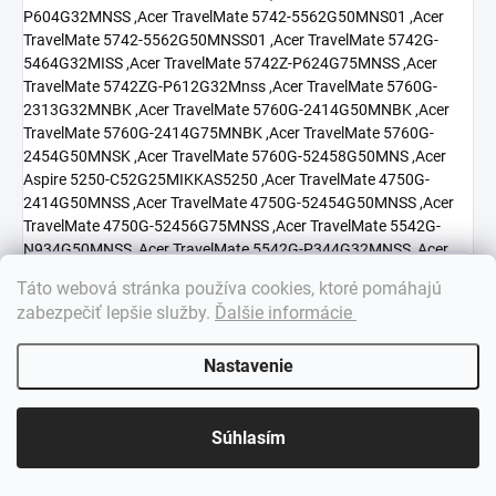
×
Táto webová stránka používa cookies, ktoré pomáhajú
Dobrý deň! 👋 Pomôžem vám nájsť správny diel. Napíšte mi.
zabezpečiť lepšie služby
.
Ďalšie informácie
Nastavenie
Súhlasím