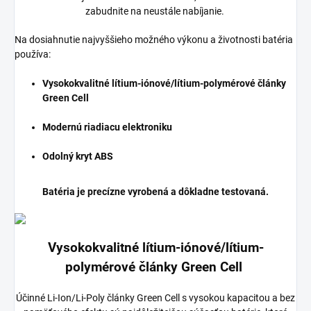
zabudnite na neustále nabíjanie.
Na dosiahnutie najvyššieho možného výkonu a životnosti batéria
používa:
Vysokokvalitné lítium-iónové/lítium-polymérové články
Green Cell
Modernú riadiacu elektroniku
Odolný kryt ABS
Batéria je precízne vyrobená a dôkladne testovaná.
Vysokokvalitné lítium-iónové/lítium-
polymérové články Green Cell
Účinné Li-Ion/Li-Poly články Green Cell s vysokou kapacitou a bez