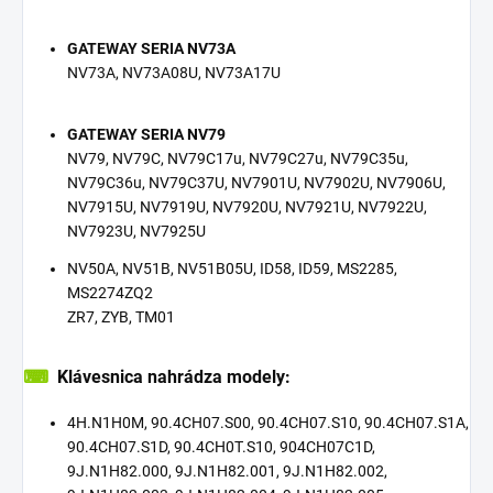
GATEWAY SERIA NV73A
NV73A, NV73A08U, NV73A17U
GATEWAY SERIA NV79
NV79, NV79C, NV79C17u, NV79C27u, NV79C35u,
NV79C36u, NV79C37U, NV7901U, NV7902U, NV7906U,
NV7915U, NV7919U, NV7920U, NV7921U, NV7922U,
NV7923U, NV7925U
NV50A, NV51B, NV51B05U, ID58, ID59, MS2285,
MS2274ZQ2
ZR7, ZYB, TM01
⌨
Klávesnica nahrádza modely:
4H.N1H0M, 90.4CH07.S00, 90.4CH07.S10, 90.4CH07.S1A,
90.4CH07.S1D, 90.4CH0T.S10, 904CH07C1D,
9J.N1H82.000, 9J.N1H82.001, 9J.N1H82.002,