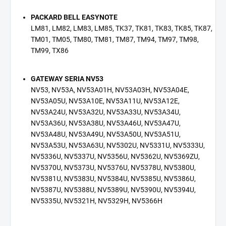
PACKARD BELL EASYNOTE
LM81, LM82, LM83, LM85, TK37, TK81, TK83, TK85, TK87,
TM01, TM05, TM80, TM81, TM87, TM94, TM97, TM98,
TM99, TX86
GATEWAY SERIA NV53
NV53, NV53A, NV53A01H, NV53A03H, NV53A04E,
NV53A05U, NV53A10E, NV53A11U, NV53A12E,
NV53A24U, NV53A32U, NV53A33U, NV53A34U,
NV53A36U, NV53A38U, NV53A46U, NV53A47U,
NV53A48U, NV53A49U, NV53A50U, NV53A51U,
NV53A53U, NV53A63U, NV5302U, NV5331U, NV5333U,
NV5336U, NV5337U, NV5356U, NV5362U, NV5369ZU,
NV5370U, NV5373U, NV5376U, NV5378U, NV5380U,
NV5381U, NV5383U, NV5384U, NV5385U, NV5386U,
NV5387U, NV5388U, NV5389U, NV5390U, NV5394U,
NV5335U, NV5321H, NV5329H, NV5366H