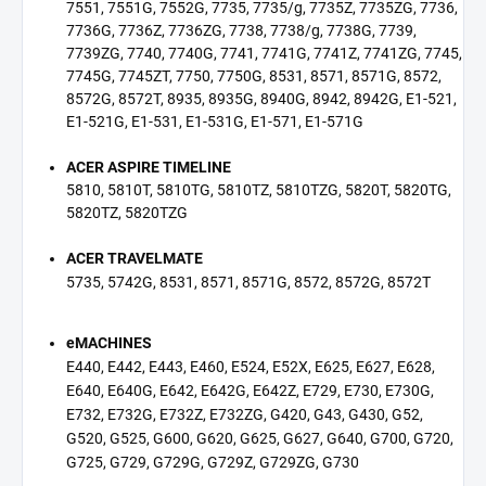
7551, 7551G, 7552G, 7735, 7735/g, 7735Z, 7735ZG, 7736,
7736G, 7736Z, 7736ZG, 7738, 7738/g, 7738G, 7739,
7739ZG, 7740, 7740G, 7741, 7741G, 7741Z, 7741ZG, 7745,
7745G, 7745ZT, 7750, 7750G, 8531, 8571, 8571G, 8572,
8572G, 8572T, 8935, 8935G, 8940G, 8942, 8942G, E1-521,
E1-521G, E1-531, E1-531G, E1-571, E1-571G
ACER ASPIRE TIMELINE
5810, 5810T, 5810TG, 5810TZ, 5810TZG, 5820T, 5820TG,
5820TZ, 5820TZG
ACER TRAVELMATE
5735, 5742G, 8531, 8571, 8571G, 8572, 8572G, 8572T
eMACHINES
E440, E442, E443, E460, E524, E52X, E625, E627, E628,
E640, E640G, E642, E642G, E642Z, E729, E730, E730G,
E732, E732G, E732Z, E732ZG, G420, G43, G430, G52,
G520, G525, G600, G620, G625, G627, G640, G700, G720,
G725, G729, G729G, G729Z, G729ZG, G730