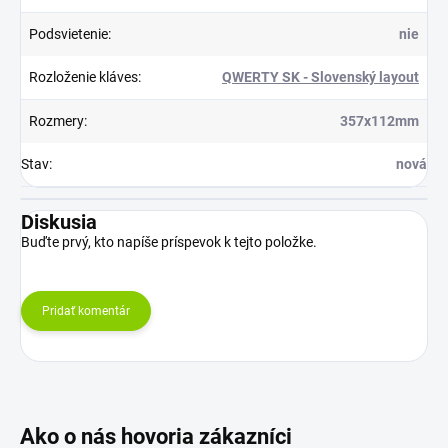
Podsvietenie
:
nie
Rozloženie kláves
:
QWERTY SK - Slovenský layout
Rozmery
:
357x112mm
Stav
:
nová
Diskusia
Buďte prvý, kto napíše príspevok k tejto položke.
Pridať komentár