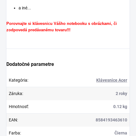
a iné...
Porovnajte si klávesnicu Vášho notebooku s obrázkami, či
zodpovedá predávanému tovaru!!!
Dodatočné parametre
Kategória
:
Klávesnice Acer
Záruka
:
2 roky
Hmotnosť
:
0.12 kg
EAN
:
8584193463610
Farba
:
Čierna