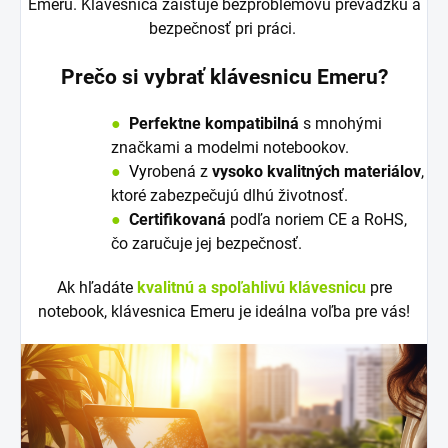
Emeru. Klávesnica zaisťuje bezproblémovú prevádzku a
bezpečnosť pri práci.
Prečo si vybrať klávesnicu Emeru?
●
Perfektne kompatibilná
s mnohými
značkami a modelmi notebookov.
●
V
y
robená z
vysoko kvalitných materiálov
,
ktoré zabezpečujú dlhú životnosť.
●
Certifikovaná
podľa noriem CE a RoHS,
čo zaručuje jej bezpečnosť.
Ak hľadáte
kvalitnú a spoľahlivú klávesnicu
pre
notebook, klávesnica Emeru je ideálna voľba pre vás!