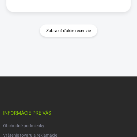
Zobraziť ďalšie recenzie
Z
á
p
ä
t
i
INFORMÁCIE PRE VÁS
e
Obchodné podmienky
Vrátenie tovaru a reklamácie