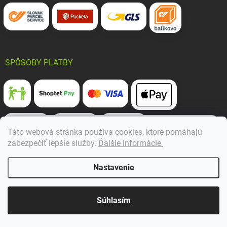
SPÔSOBY PLATBY
×
Táto webová stránka používa cookies, ktoré pomáhajú
Dobrý deň! 👋 Pomôžem vám nájsť správny diel. Napíšte mi.
zabezpečiť lepšie služby
.
Ďalšie informácie
Nastavenie
Súhlasím