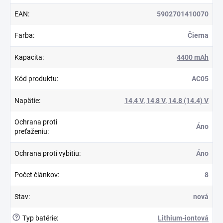
EAN
:
5902701410070
Farba
:
Čierna
Kapacita
:
4400 mAh
Kód produktu
:
AC05
Napätie
:
14,4 V
,
14,8 V
,
14.8 (14.4) V
Ochrana proti
Áno
preťaženiu
:
Ochrana proti vybitiu
:
Áno
Počet článkov
:
8
Stav
:
nová
?
Typ batérie
:
Lithium-iontová