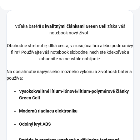
Vďaka batérii s
kvalitnými článkami Green Cell
získa váš
notebook nový život.
Obchodné stretnutie, dlhá cesta, vzrušujúca hra alebo podmanivý
film? Používajte váš notebook slobodne, nech ste kdekoľvek a
zabudnite na neustále nabíjanie.
Na dosiahnutie najvyššieho možného výkonu a životnosti batéria
používa:
Vysokokvalitné lítium-iónové/lítium-polymérové články
Green Cell
Modernú riadiacu elektroniku
Odolný kryt ABS
Batéria je precízne vyrobená a dôkladne testovaná.