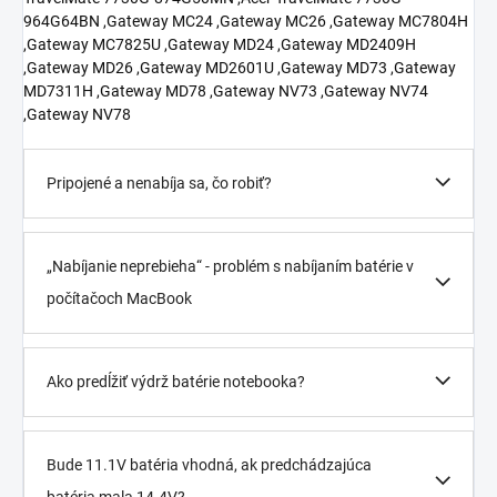
Pripojené a nenabíja sa, čo robiť?
„Nabíjanie neprebieha“ - problém s nabíjaním batérie v
počítačoch MacBook
Ako predĺžiť výdrž batérie notebooka?
Bude 11.1V batéria vhodná, ak predchádzajúca
batéria mala 14.4V?