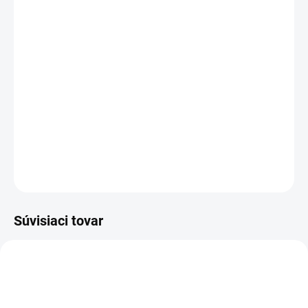
Kapacita:
4400 mAh
Napätie:
14,8 V (
14,4
V)
Záruka:
12
mesiacov
Najväčšia
kvalita
značky Green Cell
Články
Green Cell
zaručujú dlhý pracovný čas, vysokú
trvanlivosť a bezpečnosť
Moderná elektronika riadenia
zaručuje
, že batéria pracuje
so zariadením presne ako pôvodná
DETAILNÉ INFORMÁCIE
OPÝTAŤ SA
STRÁŽIŤ
Súvisiaci tovar
TIP