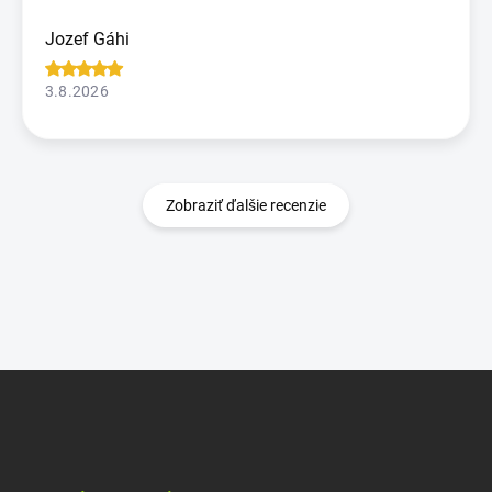
Jozef Gáhi
3.8.2026
Zobraziť ďalšie recenzie
Z
á
p
ä
t