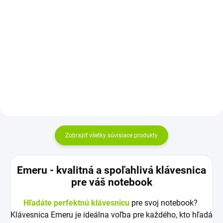
Do košíka
Vyrobené najväčšími výrobcami
dielov pre notebooky: Compal,
Sunrex a Quanta. Kvalitné
materiály...
Zobraziť všetky súvisiace produkty
Emeru - k
valitná a spoľahlivá klávesnica
pre váš notebook
Hľadáte perfektnú klávesnicu
pre svoj notebook?
Klávesnica Emeru je ideálna voľba pre každého, kto hľadá