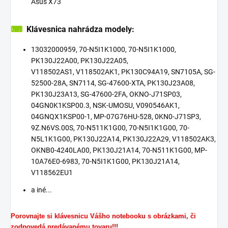
Asus X73
⌨
Klávesnica nahrádza modely:
13032000959, 70-N5I1K1000, 70-N5I1K1000,
PK130J22A00, PK130J22A05,
V118502AS1, V118502AK1, PK130C94A19, SN7105A, SG-
52500-28A, SN7114, SG-47600-XTA, PK130J23A08,
PK130J23A13, SG-47600-2FA, OKNO-J71SP03,
04GN0K1KSP00.3, NSK-UMOSU, V090546AK1,
04GNQX1KSP00-1, MP-07G76HU-528, 0KN0-J71SP3,
9Z.N6VS.00S, 70-N511K1G00, 70-N5I1K1G00, 70-
N5L1K1G00, PK130J22A14, PK130J22A29, V118502AK3,
OKNB0-4240LA00, PK130J21A14, 70-N511K1G00, MP-
10A76E0-6983, 70-N5I1K1G00, PK130J21A14,
V118562EU1
a iné...
Porovnajte si klávesnicu Vášho notebooku s obrázkami, či
zodpovedá predávanému tovaru!!!