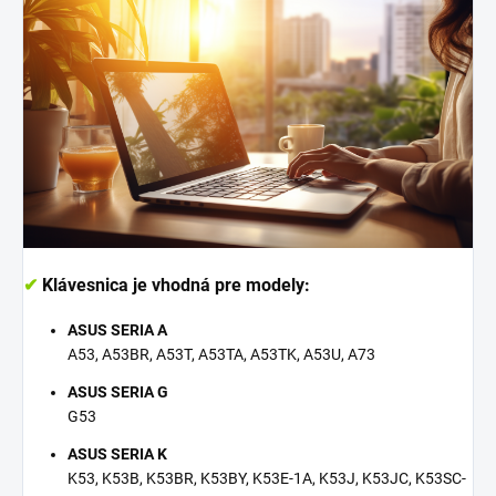
✔
Klávesnica je vhodná pre modely:
ASUS SERIA A
A53, A53BR, A53T, A53TA, A53TK, A53U, A73
ASUS SERIA G
G53
ASUS SERIA K
K53, K53B, K53BR, K53BY, K53E-1A, K53J, K53JC, K53SC-