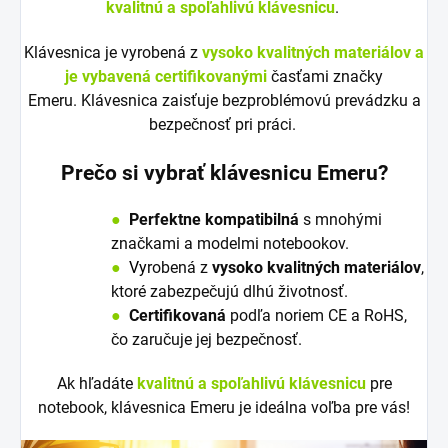
kvalitnú a spoľahlivú klávesnicu
.
Klávesnica je vyrobená z
vysoko kvalitných materiálov a
je vybavená certifikovanými
časťami značky
Emeru. Klávesnica zaisťuje bezproblémovú prevádzku a
bezpečnosť pri práci.
Prečo si vybrať klávesnicu Emeru?
●
Perfektne kompatibilná
s mnohými
značkami a modelmi notebookov.
●
V
y
robená z
vysoko kvalitných materiálov
,
ktoré zabezpečujú dlhú životnosť.
●
Certifikovaná
podľa noriem CE a RoHS,
čo zaručuje jej bezpečnosť.
Ak hľadáte
kvalitnú a spoľahlivú klávesnicu
pre
notebook, klávesnica Emeru je ideálna voľba pre vás!