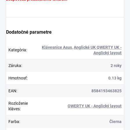
Dodatočné parametre
Klávesnice Asus
,
Anglické UK QWERTY UK -
Kategória
:
Anglický layout
Záruka
:
2 roky
Hmotnosť
:
0.13 kg
EAN
:
8584193463825
Rozloženie
QWERTY UK - Anglický layout
kláves
:
Farba
:
Čierna