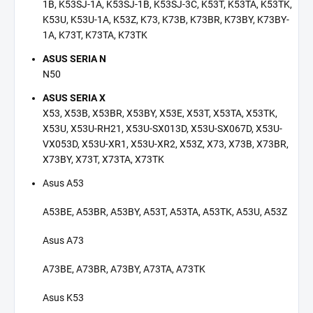
1B, K53SJ-1A, K53SJ-1B, K53SJ-3C, K53T, K53TA, K53TK,
K53U, K53U-1A, K53Z, K73, K73B, K73BR, K73BY, K73BY-
1A, K73T, K73TA, K73TK
ASUS SERIA N
N50
ASUS SERIA X
X53, X53B, X53BR, X53BY, X53E, X53T, X53TA, X53TK,
X53U, X53U-RH21, X53U-SX013D, X53U-SX067D, X53U-
VX053D, X53U-XR1, X53U-XR2, X53Z, X73, X73B, X73BR,
X73BY, X73T, X73TA, X73TK
Asus A53
A53BE, A53BR, A53BY, A53T, A53TA, A53TK, A53U, A53Z
Asus A73
A73BE, A73BR, A73BY, A73TA, A73TK
Asus K53