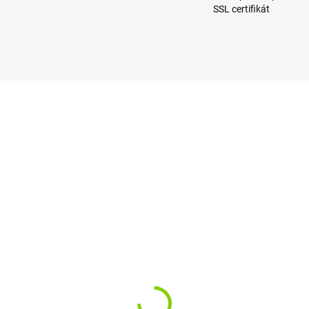
SSL certifikát
SKLADOM
SKL
 Klávesnica Asus
Klávesnica na noteboo
3TK K53U A53 A53U
ASUS X53 X53BR X53
3BR X53U X53
X53T X53TA X73 K73