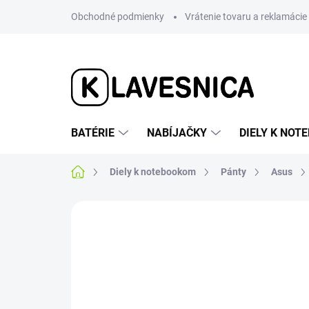
Prejsť
Obchodné podmienky
Vrátenie tovaru a reklamácie
na
obsah
BATÉRIE
NABÍJAČKY
DIELY K NO
Domov
Diely k notebookom
Pánty
Asus
Neohodnotené
Podrobnosti hodnotenia