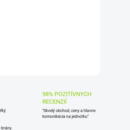
OPÝTAŤ SA
STRÁŽIŤ
98% POZITÍVNYCH
RECENZIÍ
eľký
"Skvelý obchod, ceny a hlavne
komunikácia na jednotku"
 brány.