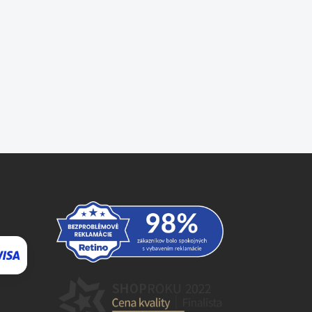
⬇
AI asistent · online