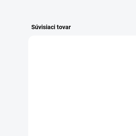
Súvisiaci tovar
AKCIA
SKLADOM
Spodný plast do
SK
notebooku ASUS A53U
K5
K53BE K53BY K53TK
X5