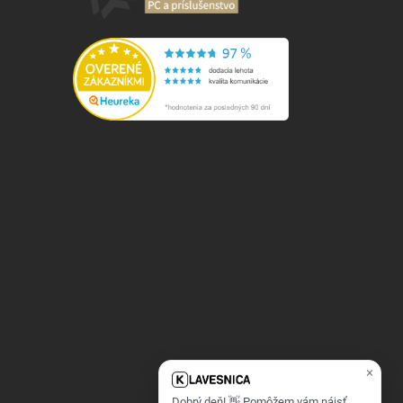
×
Dobrý deň! 👋 Pomôžem vám nájsť