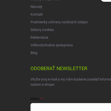
Návody
Kontakt
Podmienky ochrany osobných údajov
Súbory cookies
Reklamácia
Veľkoobchodná spolupráca
Blog
ODOBERAŤ NEWSLETTER
Vložte svoj e-mail a my Vám budeme zasielať inform
našom e-shope.
EMAIL