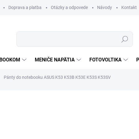
Doprava a platba
Otázky a odpovede
Návody
Kontakt
Hľadať
TEBOOKOM
MENIČE NAPÄTIA
FOTOVOLTIKA
Pánty do notebooku ASUS K53 K53B K53E K53S K53SV
€13,20
€10,71
€8,71 bez DPH
Jednotková
VYPREDANÉ
cena:
MOŽNOSTI DORUČENIA