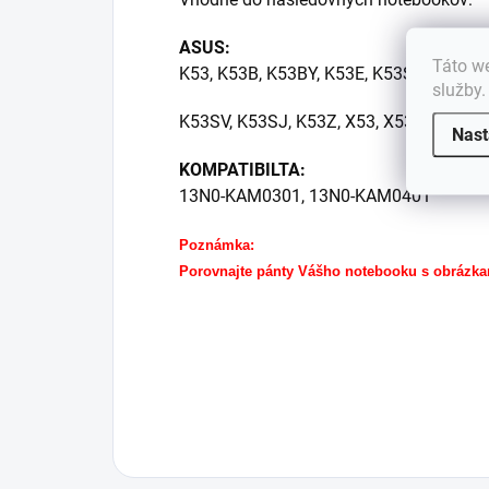
ASUS:
Táto we
K53, K53B, K53BY, K53E, K53S, K53T, K
služby
K53SV, K53SJ, K53Z, X53, X53B, X53S,
Nast
KOMPATIBILTA:
13N0-KAM0301, 13N0-KAM0401
Poznámka:
Porovnajte pánty Vášho notebooku s obrázka