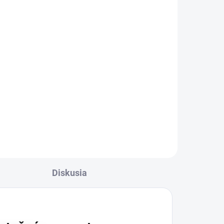
Detail
Špecializujeme sa na predaj
počítačového príslušenstva už
viac ako 4 roky. Garantujeme...
S +
i...
Diskusia