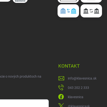
KONTAKT
ácie o nových produktoch na
info
@
klavesnica.sk
043 202 2 333
klavesnica
@klavesnicask