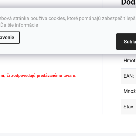
Dod
bová stránka používa cookies, ktoré pomáhajú zabezpečiť lepš
53TA, K53U,
.
Ďalšie informácie
Kateg
 X53U
avenie
Súhl
Záru
Hmot
mi, či zodpovedajú predávanému tovaru.
EAN
:
Množ
Stav
: