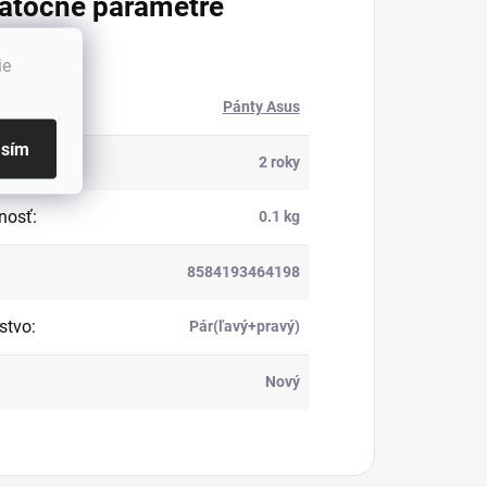
atočné parametre
ie
ória
:
Pánty Asus
asím
ka
:
2 roky
nosť
:
0.1 kg
8584193464198
stvo
:
Pár(ľavý+pravý)
Nový