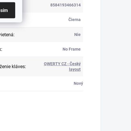
8584193466314
asím
:
Čierna
ietená
:
Nie
k
:
No Frame
QWERTY CZ - Český
ženie kláves
:
layout
Nový