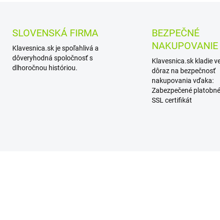
SLOVENSKÁ FIRMA
BEZPEČNÉ
NAKUPOVANIE
Klavesnica.sk je spoľahlivá a
dôveryhodná spoločnosť s
Klavesnica.sk kladie v
dlhoročnou históriou.
dôraz na bezpečnosť
nakupovania vďaka:
Zabezpečené platobné
SSL certifikát
AKCIA
 CENA
SUPER CENA