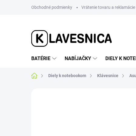
Prejsť
Obchodné podmienky
Vrátenie tovaru a reklamácie
na
obsah
BATÉRIE
NABÍJAČKY
DIELY K NO
Domov
Diely k notebookom
Klávesnice
As
1 hodnotenie
Podrobnosti hodnotenia