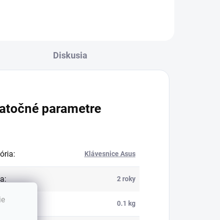
Diskusia
atočné parametre
ória
:
Klávesnice Asus
ka
:
2 roky
ie
nosť
:
0.1 kg