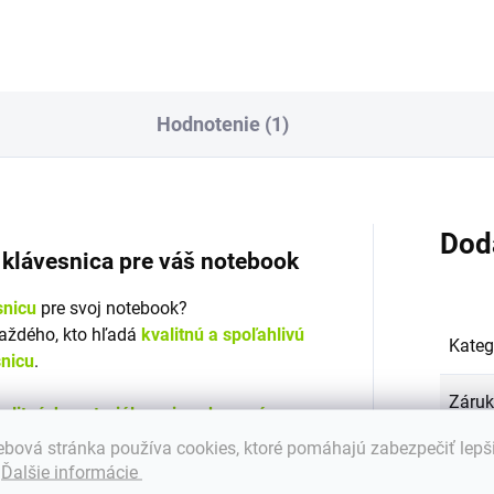
Hodnotenie (1)
Dod
á klávesnica pre váš notebook
snicu
pre svoj notebook?
každého, kto hľadá
kvalitnú a spoľahlivú
Kateg
snicu
.
Záru
alitných materiálov a je vybavená
. Klávesnica zaisťuje bezproblémovú
bová stránka používa cookies, ktoré pomáhajú zabezpečiť lepš
Hmot
ečnosť pri práci.
.
Ďalšie informácie