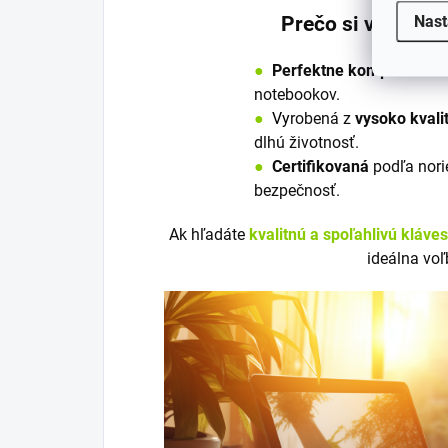
Prečo si vybrať 
Nast
●
Perfektne kompatibilná
notebookov.
●
V
y
robená z
vysoko kvali
dlhú životnosť.
●
Certifikovaná
podľa nori
bezpečnosť.
Ak hľadáte
kvalitnú a spoľahlivú kláve
ideálna voľ