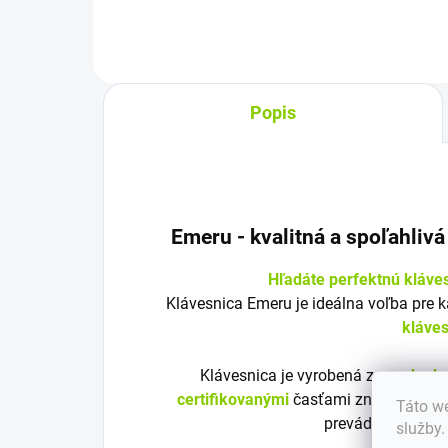
Popis
Emeru - k
valitná a spoľahliv
Hľadáte perfektnú kláve
Klávesnica Emeru je ideálna voľba pre 
kláve
Klávesnica je vyrobená z
vysoko kv
certifikovanými
časťami značky Emeru
Táto we
prevádzku a bezp
služby