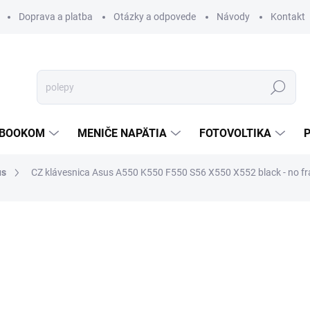
Doprava a platba
Otázky a odpovede
Návody
Kontakt
Hľadať
TEBOOKOM
MENIČE NAPÄTIA
FOTOVOLTIKA
us
CZ klávesnica Asus A550 K550 F550 S56 X550 X552 black - no f
€25,83
/ ks
€21 bez DPH
Jednotková
ZVYČAJNE 30 DNI
cena:
MOŽNOSTI DORUČENIA