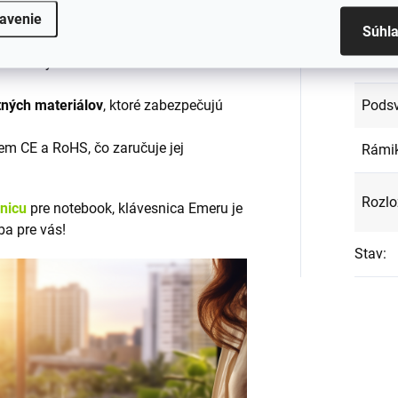
EAN
:
klávesnicu Emeru?
avenie
Súhl
Farba
s mnohými značkami a modelmi
Podsv
tných materiálov
, ktoré zabezpečujú
em CE a RoHS, čo zaručuje jej
Rámi
Rozlo
snicu
pre notebook, klávesnica Emeru je
ba pre vás!
Stav
: