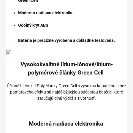
Green Cell
Modernú riadiacu elektroniku
Odolný kryt ABS
Batéria je precízne vyrobená a dôkladne testovaná.
Vysokokvalitné lítium-iónové/lítium-
polymérové články Green Cell
Účinné Li-Ion/Li-Poly články Green Cell s vysokou kapacitou a bez
pamäťového efektu sú najdôležitejšou súčasťou batérie, ktoré
zaručujú dlhú výdrž a životnosť.
Moderná riadiaca elektronika