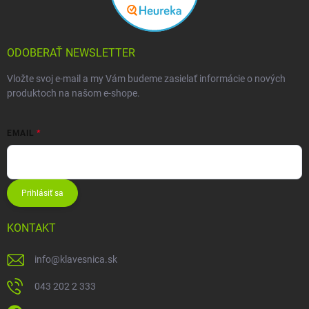
ODOBERAŤ NEWSLETTER
Vložte svoj e-mail a my Vám budeme zasielať informácie o nových
produktoch na našom e-shope.
EMAIL
Prihlásiť sa
KONTAKT
info
@
klavesnica.sk
043 202 2 333