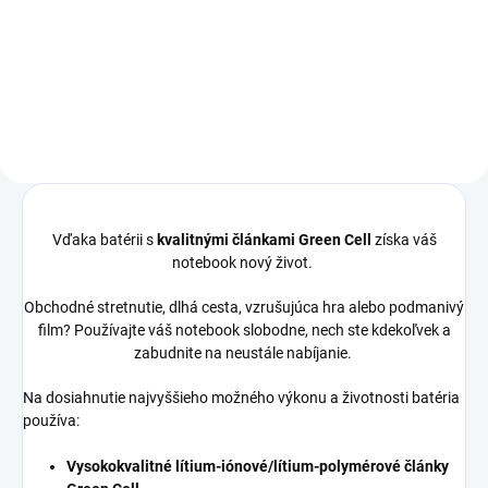
Vyrobené najväčšími výrobcami
Vyrobené najväčšími výrobcami
dielov pre notebooky: Compal,
dielov pre notebooky: Compal,
Sunrex...
Sunrex...
Vďaka batérii s
kvalitnými článkami Green Cell
získa váš
notebook nový život.
Obchodné stretnutie, dlhá cesta, vzrušujúca hra alebo podmanivý
film? Používajte váš notebook slobodne, nech ste kdekoľvek a
zabudnite na neustále nabíjanie.
Na dosiahnutie najvyššieho možného výkonu a životnosti batéria
používa:
Vysokokvalitné lítium-iónové/lítium-polymérové články