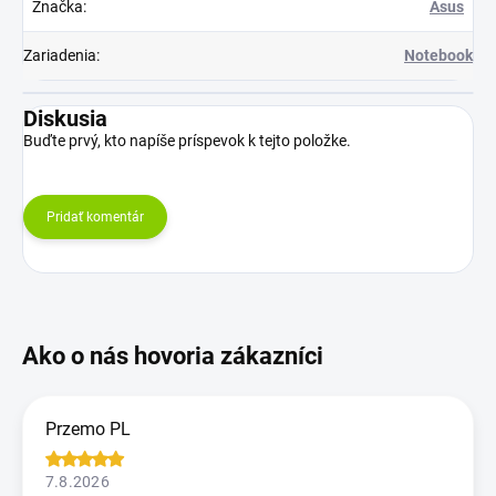
Značka
:
Asus
Zariadenia
:
Notebook
Diskusia
Buďte prvý, kto napíše príspevok k tejto položke.
Pridať komentár
Przemo PL
7.8.2026