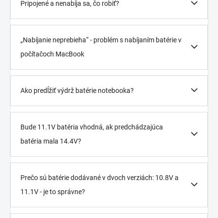
Pripojené a nenabíja sa, čo robiť?
„Nabíjanie neprebieha“ - problém s nabíjaním batérie v
počítačoch MacBook
Ako predĺžiť výdrž batérie notebooka?
Bude 11.1V batéria vhodná, ak predchádzajúca
batéria mala 14.4V?
Prečo sú batérie dodávané v dvoch verziách: 10.8V a
11.1V - je to správne?