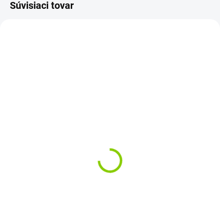
Súvisiaci tovar
ZVYČAJNE 30 DNI
ZVYČAJNE 30 DNI
CZ klávesnica Asus
CZ klávesnica Asus
A550 K550 F550 S56
A550 K550 F550 S56
X550 X552 black - no
X550 X552 black - no
frame
frame
€25,83
€25,83
€21 bez DPH
€21 bez DPH
Do košíka
Do košíka
Rozloženie kláves: QWERTY CZ
Rozloženie kláves: QWERTY CZ