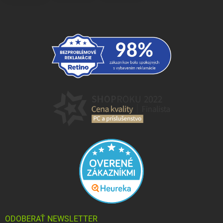
ODOBERAŤ NEWSLETTER