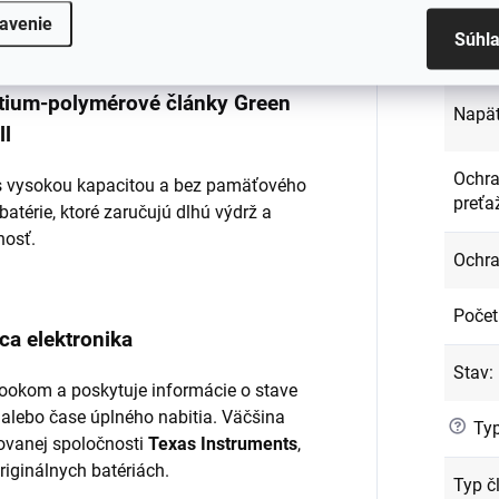
ená a dôkladne testovaná.
avenie
Súhl
Kód p
lítium-polymérové články Green
Napät
ll
Ochra
l s vysokou kapacitou a bez pamäťového
preťa
batérie, ktoré zaručujú dlhú výdrž a
nosť.
Ochra
Počet
ca elektronika
Stav
:
ookom a poskytuje informácie o stave
 alebo čase úplného nabitia. Väčšina
?
Typ
ovanej spoločnosti
Texas Instruments
,
originálnych batériách.
Typ č