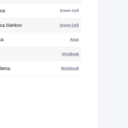
bca
:
Green Cell
ca článkov
:
Green Cell
ka
:
Asus
VivoBook
denia
:
Notebook