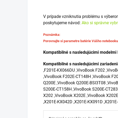
V prípade vzniknutia problému s výber
poskytujeme návod:
Ako si správne vyb
Poznámka:
Porovnajte si parametre batérie Vášho notebook
Kompatibilné s nasledujúcimi modelmi 
Kompatibilné s nasledujúcimi zariaden
,F201E-KX066DU ,VivoBook F202 ,Vivo
,VivoBook F202E-CT148H ,VivoBook F2
Q200E ,VivoBook Q200E-BSI3T08 ,VivoB
S200E-CT158H ,VivoBook S200E-CT283H
X202 ,VivoBook X202E ,VivoBook X202
,X201E-KX042D ,X201E-KX091D ,X201E