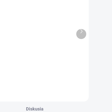
k
Nabíjačka na notebook
Asus VivoBook F200LA,
Asus VivoBook F200M,
,
Asus VivoBook F200MA,
Asus VivoBook X202E
€15,13
Ďalší
19V 1.75A 33W
produkt
€12,30 bez DPH
Do košíka
Výkon: 33W |Napätie:
r:
19V |Intenzita: 1,75A |Konektor:
:
okrúhly (4,0-1,35mm) |Záruka:
36 mesiacov...
Diskusia