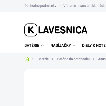
Prejsť
Obchodné podmienky
Vrátenie tovaru a reklamácie
na
obsah
BATÉRIE
NABÍJAČKY
DIELY K NO
Domov
Batérie
Batérie do notebooku
Asus
Neohodnotené
Podrobnosti hodnotenia