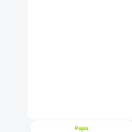
SK klávesnica na
Na
notebook Asus TF201
As
TF300T TF300TL
EX
TF300TG TF701T X102
K2
19
€25,90
€1
€21,06 bez DPH
€12
Do košíka
Rozloženie kláves: QWERTY SK
Výk
Vyrobené najväčšími výrobcami
19V 
dielov pre notebooky: Compal,
okr
Sunrex...
36 m
Popis