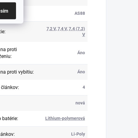
asím
roduktu
:
AS88
7,2 V
,
7,4 V
,
7.4 (7.2)
ie
:
V
na proti
Áno
ženiu
:
na proti vybitiu
:
Áno
 článkov
:
4
nová
 batérie
:
Lithium-polymerová
lánkov
:
Li-Poly