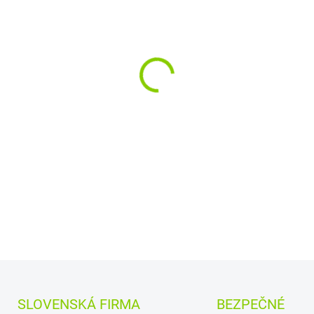
MOŽNOSTI DORUČENIA
Kapacita:
4500 mAh
Na
Najväčšia
kvalita
značk
Články
Green Cell
zaru
bezpečnosť
Moderná elektronika r
presne ako pôvodná
DETAILNÉ INFORMÁCIE
SLOVENSKÁ FIRMA
BEZPEČNÉ