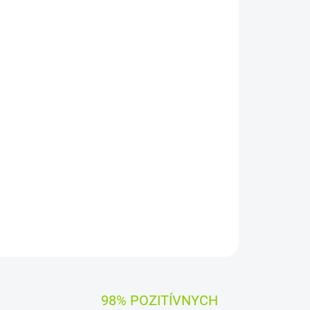
pätie:
7,4 V
(
7,2
V)
Záruka:
12 mesiacov
y Green Cell
čujú dlhý pracovný čas, vysokú trvanlivosť a
iadenia
zaručuje
, že batéria pracuje so zariadením
OPÝTAŤ SA
STRÁŽIŤ
98% POZITÍVNYCH