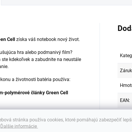
Dod
en Cell
získa váš notebook nový život.
zrušujúca hra alebo podmanivý film?
Kateg
 ste kdekoľvek a zabudnite na neustále
anie.
Záru
onu a životnosti batéria používa:
Hmot
ium-polymérové články Green Cell
EAN
:
Farba
bová stránka používa cookies, ktoré pomáhajú zabezpečiť lepš
.
Ďalšie informácie
Kapac