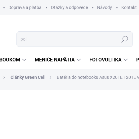
Doprava a platba
Otázky a odpovede
Návody
Kontakt
Hľadať
TEBOOKOM
MENIČE NAPÄTIA
FOTOVOLTIKA
Články Green Cell
Batéria do notebooku Asus X201E F201E
€29,15
/ ks
€23,70 bez DPH
Jednotková
€29,15 / 1 ks
cena:
PREVER DOSTUPNOSŤ