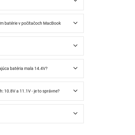
ním batérie v počítačoch MacBook
ajúca batéria mala 14.4V?
: 10.8V a 11.1V - je to správne?