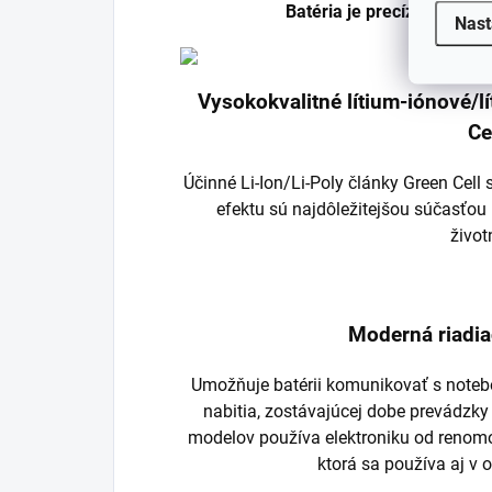
Batéria je precízne vyrob
Nast
Vysokokvalitné lítium-iónové/
Ce
Účinné Li-Ion/Li-Poly články Green Cel
efektu sú najdôležitejšou súčasťou 
život
Moderná riadia
Umožňuje batérii komunikovať s noteb
nabitia, zostávajúcej dobe prevádzky
modelov používa elektroniku od renom
ktorá sa používa aj v 