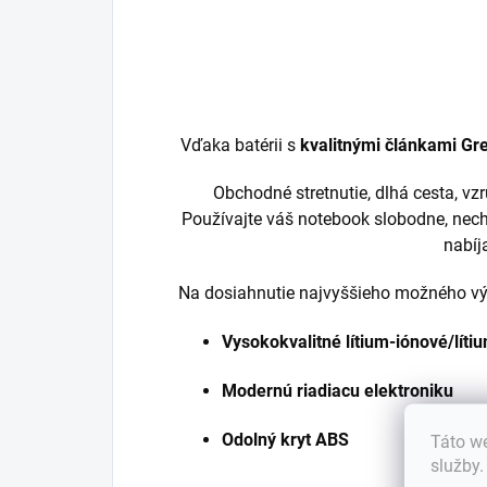
Vďaka batérii s
kvalitnými článkami Gre
Obchodné stretnutie, dlhá cesta, v
Používajte váš notebook slobodne, nech
nabíj
Na dosiahnutie najvyššieho možného výk
Vysokokvalitné lítium-iónové/lít
Modernú riadiacu elektroniku
Odolný kryt ABS
Táto we
služby