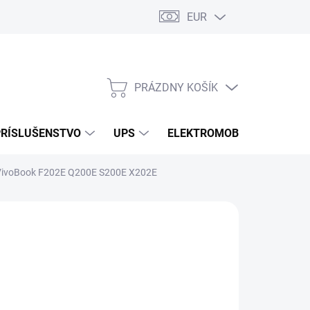
EUR
Podmienky ochrany osobných údajov
Súbory cookies
Rekla
PRÁZDNY KOŠÍK
NÁKUPNÝ
KOŠÍK
PRÍSLUŠENSTVO
UPS
ELEKTROMOBILITA
O
 VivoBook F202E Q200E S200E X202E