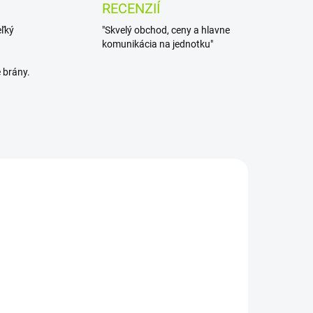
RECENZIÍ
eľký
"Skvelý obchod, ceny a hlavne
komunikácia na jednotku"
 brány.
ADOM
SKLADOM