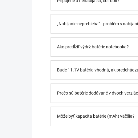
Pripojené a nenabíja sa, čo robiť?
„Nabíjanie neprebieha“ - problém s nabíja
Ako predĺžiť výdrž batérie notebooka?
Bude 11.1V batéria vhodná, ak predchádz
Prečo sú batérie dodávané v dvoch verziách
Môže byť kapacita batérie (mAh) väčšia?