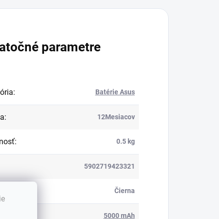
atočné parametre
ória
:
Batérie Asus
ka
:
12Mesiacov
nosť
:
0.5 kg
5902719423321
:
Čierna
ie
ita
:
5000 mAh