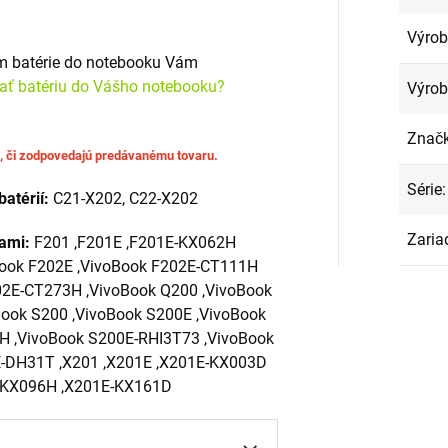
Výro
om batérie do notebooku Vám
rať batériu do Vášho notebooku?
Výrob
Znač
u, či zodpovedajú predávanému tovaru.
Série
:
batérií:
C21-X202, C22-X202
Zaria
iami:
F201 ,F201E ,F201E-KX062H
Book F202E ,VivoBook F202E-CT111H
02E-CT273H ,VivoBook Q200 ,VivoBook
ook S200 ,VivoBook S200E ,VivoBook
 ,VivoBook S200E-RHI3T73 ,VivoBook
E-DH31T ,X201 ,X201E ,X201E-KX003D
-KX096H ,X201E-KX161D