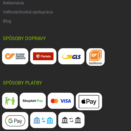
Reklamácia
Veľkoobchodná spolupráca
Blog
SPÔSOBY DOPRAVY
SPÔSOBY PLATBY