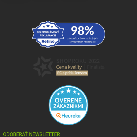
ODOBERAŤ NEWSLETTER