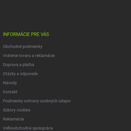
k
Z
y
á
v
p
ý
ä
p
t
i
s
i
INFORMÁCIE PRE VÁS
u
e
Obchodné podmienky
Vrátenie tovaru a reklamácie
Doprava a platba
Otázky a odpovede
Návody
Kontakt
Podmienky ochrany osobných údajov
Súbory cookies
Reklamácia
Veľkoobchodná spolupráca