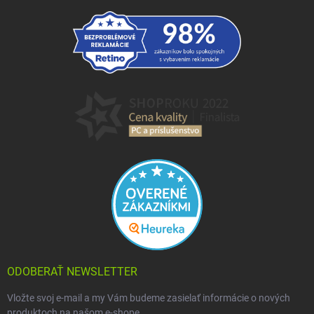
ODOBERAŤ NEWSLETTER
Vložte svoj e-mail a my Vám budeme zasielať informácie o nových
produktoch na našom e-shope.