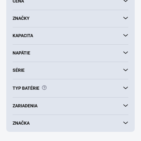
CENA
r
o
d
ZNAČKY
u
k
KAPACITA
t
o
v
NAPÄTIE
SÉRIE
?
TYP BATÉRIE
ZARIADENIA
ZNAČKA