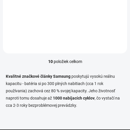
10,8 V (11,1 V) Záruka: 12
mesiacov Najväčšia kvalita
Kapacita: 5200 mAh Napätie:
značky Green...
11,1 V (10,8 V) Záruka: 12
mesiacov Najväčšia kvalita
značky Green...
10
položiek celkom
O
v
l
Kvalitné značkové články Samsung
poskytujú vysokú reálnu
á
kapacitu - batéria si po 300 plných nabitiach (cca 1 rok
d
používania) zachová cez 80 % svojej kapacity. Jeho životnosť
a
c
naproti tomu dosahuje až
1000 nabíjacích cyklov
, čo vystačí na
i
cca 2-3 roky bezproblémovej prevádzky.
e
p
r
v