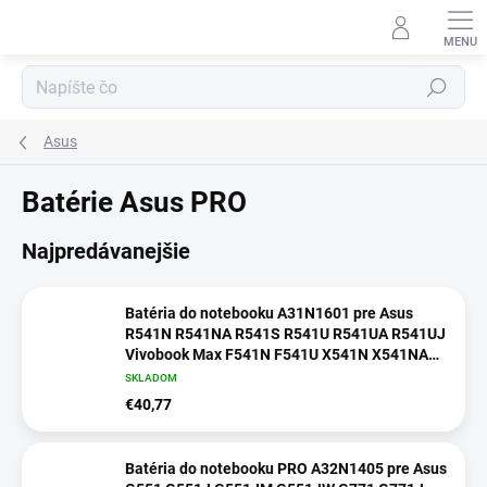
Prejsť
na
obsah
Hľadať
⬇
AI asistent · online
Asus
Batérie Asus PRO
Najpredávanejšie
Batéria do notebooku A31N1601 pre Asus
R541N R541NA R541S R541U R541UA R541UJ
Vivobook Max F541N F541U X541N X541NA
X541S
SKLADOM
€40,77
Batéria do notebooku PRO A32N1405 pre Asus