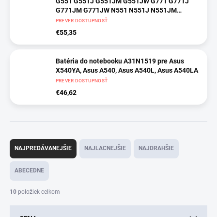
G551 G551J G551JM G551JW G771 G771J
G771JM G771JW N551 N551J N551JM
N551JW N551JX
PREVER DOSTUPNOSŤ
€55,35
Batéria do notebooku A31N1519 pre Asus
X540YA, Asus A540, Asus A540L, Asus A540LA
PREVER DOSTUPNOSŤ
€46,62
R
a
NAJPREDÁVANEJŠIE
NAJLACNEJŠIE
NAJDRAHŠIE
d
e
ABECEDNE
n
i
10
položiek celkom
e
p