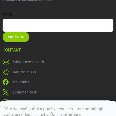
EMAIL
Prihlásiť sa
KONTAKT
info
@
klavesnica.sk
043 202 2 333
klavesnica
@klavesnicask
klavesnica_sk
×
Táto webová stránka používa cookies, ktoré pomáhajú
Dobrý deň! 👋 Pomôžem vám nájsť správny diel. Napíšte mi.
zabezpečiť lepšie služby
.
Ďalšie informácie