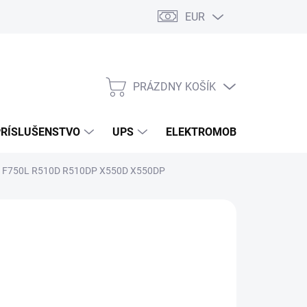
EUR
Podmienky ochrany osobných údajov
Súbory cookies
Rekla
PRÁZDNY KOŠÍK
NÁKUPNÝ
KOŠÍK
PRÍSLUŠENSTVO
UPS
ELEKTROMOBILITA
O
DP F750L R510D R510DP X550D X550DP
/ ks