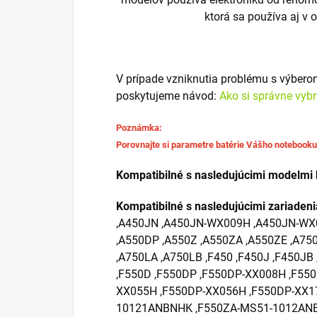
ktorá sa používa aj v 
V prípade vzniknutia problému s výber
poskytujeme návod:
Ako si správne vyb
Poznámka:
Porovnajte si parametre batérie Vášho notebook
Kompatibilné s nasledujúcimi modelmi 
Kompatibilné s nasledujúcimi zariaden
,A450JN ,A450JN-WX009H ,A450JN-WX
,A550DP ,A550Z ,A550ZA ,A550ZE ,A750
,A750LA ,A750LB ,F450 ,F450J ,F450JB
,F550D ,F550DP ,F550DP-XX008H ,F55
XX055H ,F550DP-XX056H ,F550DP-XX17
10121ANBNHK ,F550ZA-MS51-1012ANB