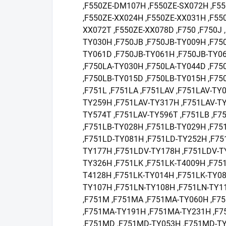
,F550ZE-DM107H ,F550ZE-SX072H ,F5
,F550ZE-XX024H ,F550ZE-XX031H ,F55
XX072T ,F550ZE-XX078D ,F750 ,F750J 
TY030H ,F750JB ,F750JB-TY009H ,F75
TY061D ,F750JB-TY061H ,F750JB-TY06
,F750LA-TY030H ,F750LA-TY044D ,F75
,F750LB-TY015D ,F750LB-TY015H ,F75
,F751L ,F751LA ,F751LAV ,F751LAV-TY
TY259H ,F751LAV-TY317H ,F751LAV-TY
TY574T ,F751LAV-TY596T ,F751LB ,F7
,F751LB-TY028H ,F751LB-TY029H ,F75
,F751LD-TY081H ,F751LD-TY252H ,F75
TY177H ,F751LDV-TY178H ,F751LDV-T
TY326H ,F751LK ,F751LK-T4009H ,F75
T4128H ,F751LK-TY014H ,F751LK-TY08
TY107H ,F751LN-TY108H ,F751LN-TY1
,F751M ,F751MA ,F751MA-TY060H ,F7
,F751MA-TY191H ,F751MA-TY231H ,F
,F751MD ,F751MD-TY053H ,F751MD-T