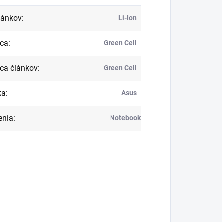
lánkov
:
Li-Ion
bca
:
Green Cell
ca článkov
:
Green Cell
ka
:
Asus
enia
:
Notebook