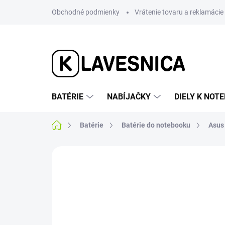
Prejsť
Obchodné podmienky
Vrátenie tovaru a reklamácie
na
obsah
BATÉRIE
NABÍJAČKY
DIELY K NO
Domov
Batérie
Batérie do notebooku
Asus
1 hodnotenie
Podrobnosti hodnotenia
AKCIA