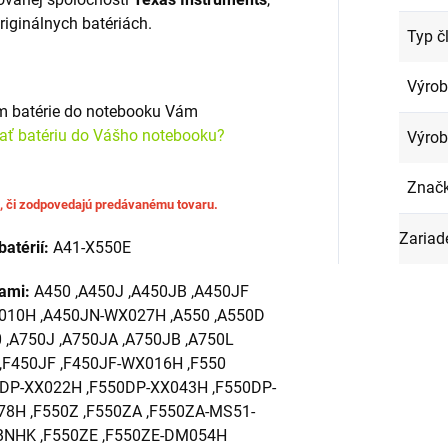
originálnych batériách.
Typ č
Výro
om batérie do notebooku Vám
rať batériu do Vášho notebooku?
Výrob
Znač
u, či zodpovedajú predávanému tovaru.
Zariad
batérií:
A41-X550E
iami:
A450 ,A450J ,A450JB ,A450JF
010H ,A450JN-WX027H ,A550 ,A550D
 ,A750J ,A750JA ,A750JB ,A750L
 ,F450JF ,F450JF-WX016H ,F550
0DP-XX022H ,F550DP-XX043H ,F550DP-
8H ,F550Z ,F550ZA ,F550ZA-MS51-
NHK ,F550ZE ,F550ZE-DM054H