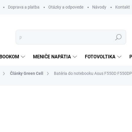
Doprava a platba
Otázky a odpovede
Návody
Kontakt
Hľadať
TEBOOKOM
MENIČE NAPÄTIA
FOTOVOLTIKA
Články Green Cell
Batéria do notebooku Asus F550D F550
€31,98
€25,83
€21 bez DPH
Jednotková
€25,83 / 1 ks