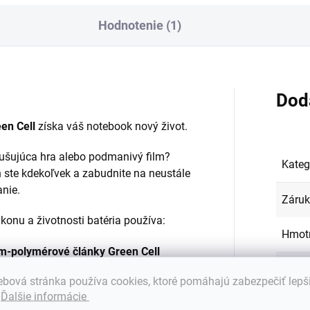
Hodnotenie (1)
Dod
en Cell
získa váš notebook nový život.
zrušujúca hra alebo podmanivý film?
Kateg
 ste kdekoľvek a zabudnite na neustále
anie.
Záru
onu a životnosti batéria používa:
Hmot
ium-polymérové články Green Cell
EAN
:
bová stránka používa cookies, ktoré pomáhajú zabezpečiť lepš
.
Ďalšie informácie
Farba