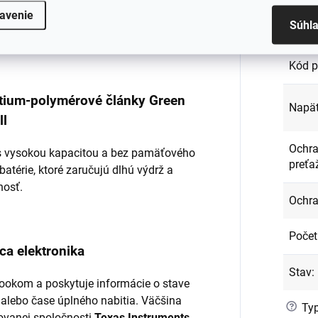
avenie
Súhl
Kapac
ená a dôkladne testovaná.
Kód p
lítium-polymérové články Green
Napät
ll
Ochra
l s vysokou kapacitou a bez pamäťového
preťa
batérie, ktoré zaručujú dlhú výdrž a
nosť.
Ochra
Počet
ca elektronika
Stav
:
ookom a poskytuje informácie o stave
 alebo čase úplného nabitia. Väčšina
?
Typ
ovanej spoločnosti
Texas Instruments
,