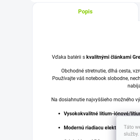
Popis
Vďaka batérii s
kvalitnými článkami Gre
Obchodné stretnutie, dlhá cesta, v
Používajte váš notebook slobodne, nech
nabíj
Na dosiahnutie najvyššieho možného výk
Vysokokvalitné lítium-iónové/lít
Táto we
Modernú riadiacu elektroniku
služby