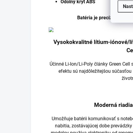
Odolný kryt ABS
Nast
Batéria je precízne vyrob
Vysokokvalitné lítium-iónové/
Ce
Účinné Li-Ion/Li-Poly články Green Cel
efektu sú najdôležitejšou súčasťou 
život
Moderná riadia
Umožňuje batérii komunikovať s noteb
nabitia, zostávajúcej dobe prevádzky
modelov používa elektroniku od renom