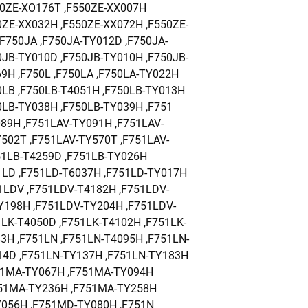
50ZE-XO176T ,F550ZE-XX007H
0ZE-XX032H ,F550ZE-XX072H ,F550ZE-
,F750JA ,F750JA-TY012D ,F750JA-
0JB-TY010D ,F750JB-TY010H ,F750JB-
9H ,F750L ,F750LA ,F750LA-TY022H
0LB ,F750LB-T4051H ,F750LB-TY013H
0LB-TY038H ,F750LB-TY039H ,F751
089H ,F751LAV-TY091H ,F751LAV-
502T ,F751LAV-TY570T ,F751LAV-
51LB-T4259D ,F751LB-TY026H
1LD ,F751LD-T6037H ,F751LD-TY017H
1LDV ,F751LDV-T4182H ,F751LDV-
Y198H ,F751LDV-TY204H ,F751LDV-
1LK-T4050D ,F751LK-T4102H ,F751LK-
3H ,F751LN ,F751LN-T4095H ,F751LN-
14D ,F751LN-TY137H ,F751LN-TY183H
51MA-TY067H ,F751MA-TY094H
751MA-TY236H ,F751MA-TY258H
Y056H ,F751MD-TY080H ,F751N