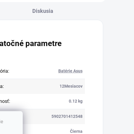
Diskusia
atočné parametre
ória
:
Batérie Asus
ka
:
12Mesiacov
nosť
:
0.12 kg
5902701412548
ie
:
Čierna