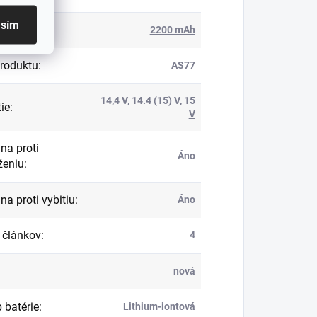
asím
ita
:
2200 mAh
roduktu
:
AS77
14,4 V
,
14.4 (15) V
,
15
ie
:
V
na proti
Áno
ženiu
:
na proti vybitiu
:
Áno
 článkov
:
4
nová
 batérie
:
Lithium-iontová