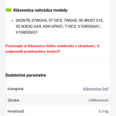
⌨
Klávesnica nahrádza modely:
042W7R, 07WGHD, 0T10C0, 7WGHD, 90.4RU07.S1E,
9Z.N3E82.AAX, NSK-DPA01, T10C0, V104030AK1,
V104030AS1
Porovnajte si klávesnicu Vášho notebooku s obrázkami, či
zodpovedá predávanému tovaru!!!
Dodatočné parametre
Kategória
:
Klávesnice Dell
Záruka
:
24Mesiacov
Hmotnosť
:
0.5 kg