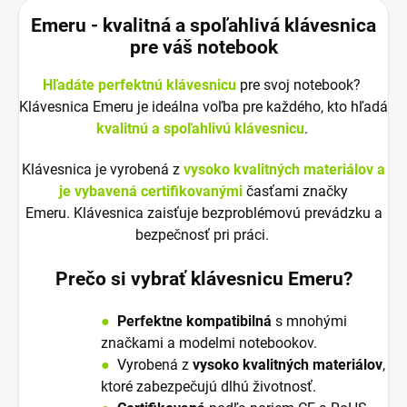
Emeru - k
valitná a spoľahlivá klávesnica
pre váš notebook
Hľadáte perfektnú klávesnicu
pre svoj notebook?
Klávesnica Emeru je ideálna voľba pre každého, kto hľadá
kvalitnú a spoľahlivú klávesnicu
.
Klávesnica je vyrobená z
vysoko kvalitných materiálov a
je vybavená certifikovanými
časťami značky
Emeru. Klávesnica zaisťuje bezproblémovú prevádzku a
bezpečnosť pri práci.
Prečo si vybrať klávesnicu Emeru?
●
Perfektne kompatibilná
s mnohými
značkami a modelmi notebookov.
●
V
y
robená z
vysoko kvalitných materiálov
,
ktoré zabezpečujú dlhú životnosť.