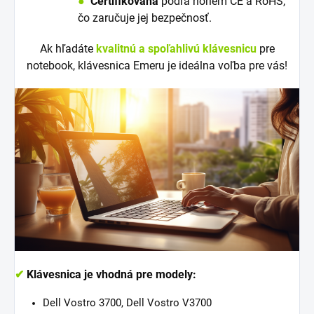
●
Certifikovaná
podľa noriem CE a RoHS,
čo zaručuje jej bezpečnosť.
Ak hľadáte
kvalitnú a spoľahlivú klávesnicu
pre
notebook, klávesnica Emeru je ideálna voľba pre vás!
✔
Klávesnica je vhodná pre modely:
Dell Vostro 3700, Dell Vostro V3700