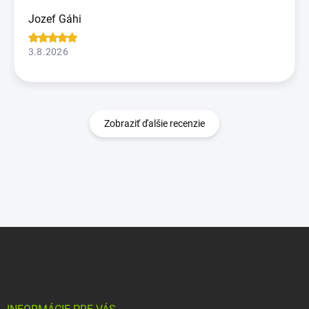
Jozef Gáhi
3.8.2026
Zobraziť ďalšie recenzie
Z
á
p
ä
t