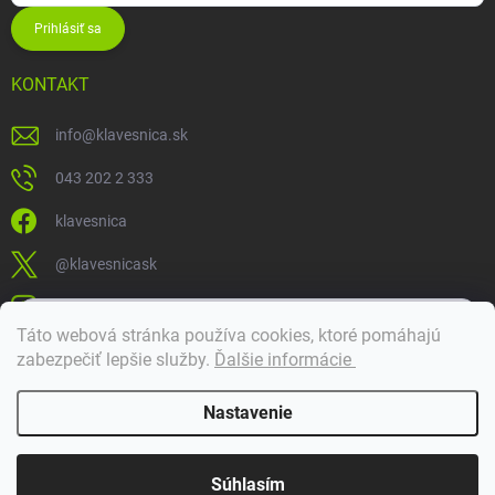
Prihlásiť sa
KONTAKT
info
@
klavesnica.sk
043 202 2 333
klavesnica
@klavesnicask
klavesnica_sk
×
Táto webová stránka používa cookies, ktoré pomáhajú
Dobrý deň! 👋 Pomôžem vám nájsť správny diel. Napíšte mi.
zabezpečiť lepšie služby
.
Ďalšie informácie
Doprava a platba
Nastavenie
Copyright 2026
Klávesnica
. Všetky práva vyhradené.
Súhlasím