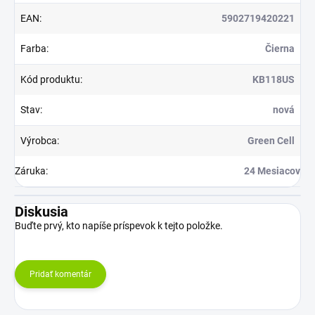
EAN
:
5902719420221
Farba
:
Čierna
Kód produktu
:
KB118US
Stav
:
nová
Výrobca
:
Green Cell
Záruka
:
24 Mesiacov
Diskusia
Buďte prvý, kto napíše príspevok k tejto položke.
Pridať komentár