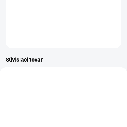
−
+
Pridať do košíka
DETAILNÉ INFORMÁCIE
OPÝTAŤ SA
STRÁŽIŤ
Súvisiaci tovar
ZVYČAJNE 30 DNI
SKLADOM
SK Klávesnica Dell
Nabíjačka na notebook