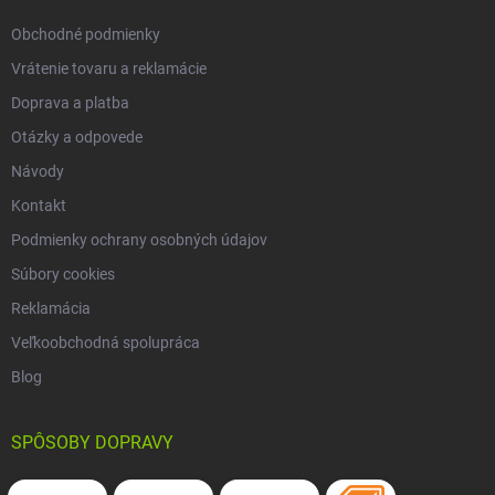
e
Obchodné podmienky
Vrátenie tovaru a reklamácie
Doprava a platba
Otázky a odpovede
Návody
Kontakt
Podmienky ochrany osobných údajov
Súbory cookies
Reklamácia
Veľkoobchodná spolupráca
Blog
SPÔSOBY DOPRAVY