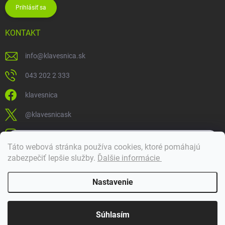
Prihlásiť sa
KONTAKT
info
@
klavesnica.sk
043 202 2 333
klavesnica
@klavesnicask
klavesnica_sk
×
Táto webová stránka používa cookies, ktoré pomáhajú
Dobrý deň! 👋 Pomôžem vám nájsť správny diel. Napíšte mi.
zabezpečiť lepšie služby
.
Ďalšie informácie
Doprava a platba
Nastavenie
Copyright 2026
Klávesnica
. Všetky práva vyhradené.
Súhlasím