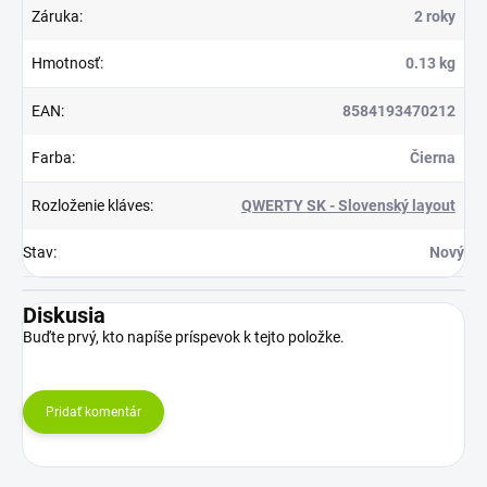
Záruka
:
2 roky
Hmotnosť
:
0.13 kg
EAN
:
8584193470212
Farba
:
Čierna
Rozloženie kláves
:
QWERTY SK - Slovenský layout
Stav
:
Nový
Diskusia
Buďte prvý, kto napíše príspevok k tejto položke.
Pridať komentár