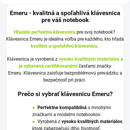
Emeru - k
valitná a spoľahlivá klávesnica
pre váš notebook
Hľadáte perfektnú klávesnicu
pre svoj notebook?
Klávesnica Emeru je ideálna voľba pre každého, kto hľadá
kvalitnú a spoľahlivú klávesnicu
.
Klávesnica je vyrobená z
vysoko kvalitných materiálov a
je vybavená certifikovanými
časťami značky
Emeru. Klávesnica zaisťuje bezproblémovú prevádzku a
bezpečnosť pri práci.
Prečo si vybrať klávesnicu Emeru?
●
Perfektne kompatibilná
s mnohými
značkami a modelmi notebookov.
●
V
y
robená z
vysoko kvalitných materiálov
,
ktoré zabezpečujú dlhú životnosť.