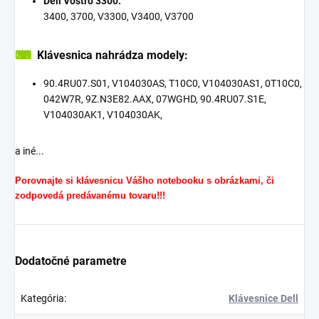
Dell Vostro 3300:
3400, 3700, V3300, V3400, V3700
⌨
Klávesnica nahrádza modely:
90.4RU07.S01, V104030AS, T10C0, V104030AS1, 0T10C0,
042W7R, 9Z.N3E82.AAX, 07WGHD, 90.4RU07.S1E,
V104030AK1, V104030AK,
a iné...
Porovnajte si klávesnicu Vášho notebooku s obrázkami, či
zodpovedá predávanému tovaru!!!
Dodatočné parametre
Kategória
:
Klávesnice Dell