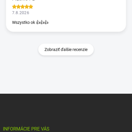
7.8.2026
Wszystko ok 👍👍👍
Zobraziť ďalšie recenzie
Z
á
p
ä
t
i
INFORMÁCIE PRE VÁS