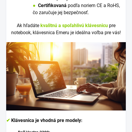
●
Certifikovaná
podľa noriem CE a RoHS,
čo zaručuje jej bezpečnosť.
Ak hľadáte
kvalitnú a spoľahlivú klávesnicu
pre
notebook, klávesnica Emeru je ideálna voľba pre vás!
✔
Klávesnica je vhodná pre modely: