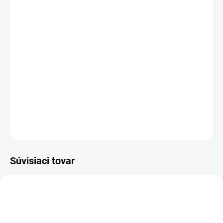
−
+
Pridať do košíka
Rozloženie kláves:
QWERTZ SK
Vyrobené najväčšími výrobcami dielov pre notebooky:
Compal, Sunrex
a
Quanta.
Kvalitné materiály
zaručujú
100% kompatibilitu.
DETAILNÉ INFORMÁCIE
OPÝTAŤ SA
STRÁŽIŤ
Súvisiaci tovar