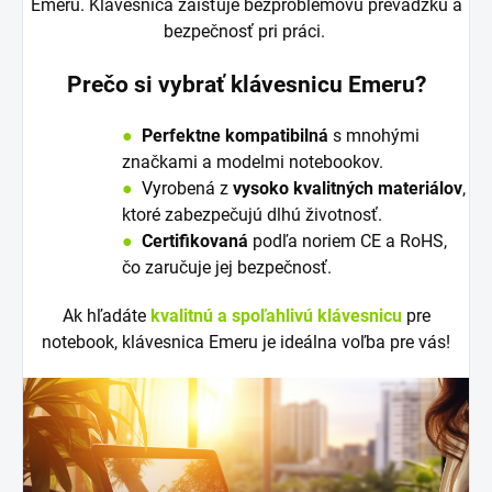
Emeru. Klávesnica zaisťuje bezproblémovú prevádzku a
bezpečnosť pri práci.
Prečo si vybrať klávesnicu Emeru?
●
Perfektne kompatibilná
s mnohými
značkami a modelmi notebookov.
●
V
y
robená z
vysoko kvalitných materiálov
,
ktoré zabezpečujú dlhú životnosť.
●
Certifikovaná
podľa noriem CE a RoHS,
čo zaručuje jej bezpečnosť.
Ak hľadáte
kvalitnú a spoľahlivú klávesnicu
pre
notebook, klávesnica Emeru je ideálna voľba pre vás!