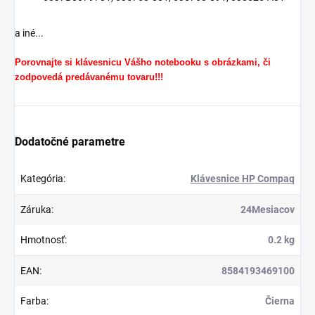
a iné...
Porovnajte si klávesnicu Vášho notebooku s obrázkami, či
zodpovedá predávanému tovaru!!!
Dodatočné parametre
Kategória
:
Klávesnice HP Compaq
Záruka
:
24Mesiacov
Hmotnosť
:
0.2 kg
EAN
:
8584193469100
Farba
:
Čierna