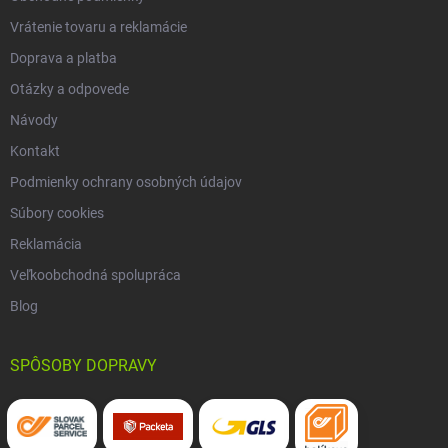
Vrátenie tovaru a reklamácie
Doprava a platba
Otázky a odpovede
Návody
Kontakt
Podmienky ochrany osobných údajov
Súbory cookies
Reklamácia
Veľkoobchodná spolupráca
Blog
SPÔSOBY DOPRAVY