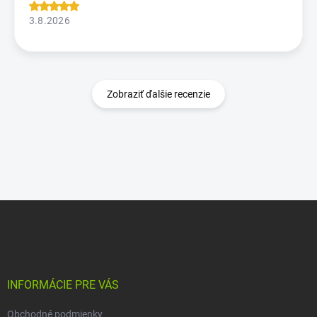
3.8.2026
Zobraziť ďalšie recenzie
Z
á
p
ä
t
i
INFORMÁCIE PRE VÁS
e
Obchodné podmienky