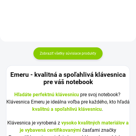
mesiacov Najväčšia kvalita
mesiacov Najväčšia kvalita
značky Green...
značky Green...
Zobraziť všetky súvisiace produkty
Emeru - k
valitná a spoľahlivá klávesnica
pre váš notebook
Hľadáte perfektnú klávesnicu
pre svoj notebook?
Klávesnica Emeru je ideálna voľba pre každého, kto hľadá
kvalitnú a spoľahlivú klávesnicu
.
Klávesnica je vyrobená z
vysoko kvalitných materiálov a
je vybavená certifikovanými
časťami značky