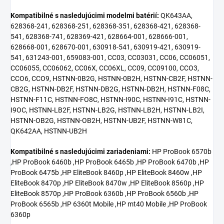
Kompatibilné s nasledujúcimi modelmi batérií:
QK643AA,
628368-241, 628368-251, 628368-351, 628368-421, 628368-
541, 628368-741, 628369-421, 628664-001, 628666-001,
628668-001, 628670-001, 630918-541, 630919-421, 630919-
541, 631243-001, 659083-001, CC03, CC03031, CC06, CC06051,
CC06055, CC06062, CC06X, CC06XL, CC09, CC09100, CCO3,
CCO6, CCO9, HSTNN-0B2G, HSTNN-0B2H, HSTNN-CB2F, HSTNN-
CB2G, HSTNN-DB2F, HSTNN-DB2G, HSTNN-DB2H, HSTNN-F08C,
HSTNN-F11C, HSTNN-FO8C, HSTNN-I90C, HSTNN-I91C, HSTNN-
I9OC, HSTNN-LB2F, HSTNN-LB2G, HSTNN-LB2H, HSTNN-LB2I,
HSTNN-OB2G, HSTNN-OB2H, HSTNN-UB2F, HSTNN-W81C,
QK642AA, HSTNN-UB2H
Kompatibilné s nasledujúcimi zariadeniami:
HP ProBook 6570b
,HP ProBook 6460b ,HP ProBook 6465b ,HP ProBook 6470b ,HP
ProBook 6475b ,HP EliteBook 8460p ,HP EliteBook 8460w ,HP
EliteBook 8470p ,HP EliteBook 8470w ,HP EliteBook 8560p ,HP
EliteBook 8570p ,HP ProBook 6360b ,HP ProBook 6560b ,HP
ProBook 6565b ,HP 6360t Mobile ,HP mt40 Mobile ,HP ProBook
6360p