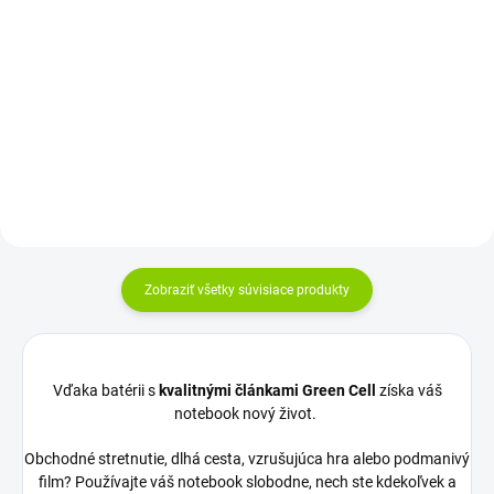
Do košíka
Rozloženie kláves: QWERTY
SK/CZ Vyrobené najväčšími
výrobcami dielov pre notebooky:
Compal,...
Zobraziť všetky súvisiace produkty
Vďaka batérii s
kvalitnými článkami Green Cell
získa váš
notebook nový život.
Obchodné stretnutie, dlhá cesta, vzrušujúca hra alebo podmanivý
film? Používajte váš notebook slobodne, nech ste kdekoľvek a