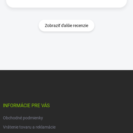
Zobraziť ďalšie recenzie
Z
á
p
ä
t
i
INFORMÁCIE PRE VÁS
e
Obchodné podmienky
Vrátenie tovaru a reklamácie