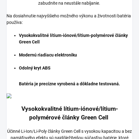
zabudnite na neustále nabíjanie.
Na dosiahnutie najvyššieho možného výkonu a životnosti batéria
používa:
Vysokokvalitné lítium-iónové/lítium-polymérové články
Green Cell
Modernú riadiacu elektroniku
Odolný kryt ABS
Batéria je precízne vyrobená a dôkladne testovaná.
Vysokokvalitné lítium-iónové/lítium-
polymérové články Green Cell
Účinné Li-Ion/Li-Poly články Green Cell s vysokou kapacitou a bez
pamäťového efektu sú najdôležitejšou súčasťou batérie, ktoré