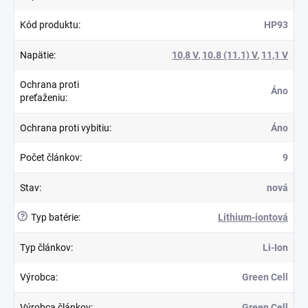
Kód produktu
:
HP93
Napätie
:
10,8 V
,
10.8 (11.1) V
,
11,1 V
Ochrana proti
Áno
preťaženiu
:
Ochrana proti vybitiu
:
Áno
Počet článkov
:
9
Stav
:
nová
?
Typ batérie
:
Lithium-iontová
Typ článkov
:
Li-Ion
Výrobca
:
Green Cell
Výrobca článkov
:
Green Cell