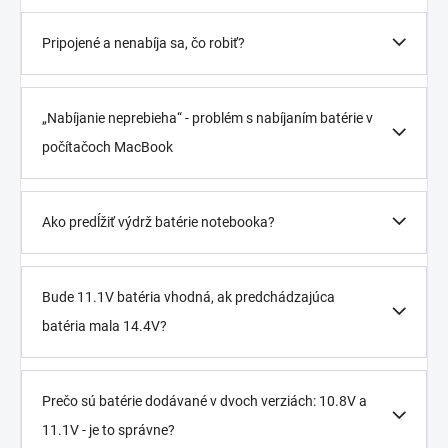
Pripojené a nenabíja sa, čo robiť?
„Nabíjanie neprebieha“ - problém s nabíjaním batérie v
počítačoch MacBook
Ako predĺžiť výdrž batérie notebooka?
Bude 11.1V batéria vhodná, ak predchádzajúca
batéria mala 14.4V?
Prečo sú batérie dodávané v dvoch verziách: 10.8V a
11.1V - je to správne?