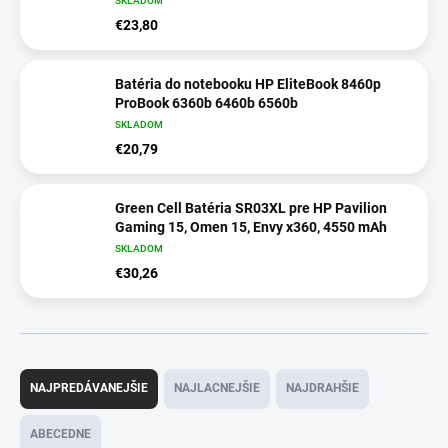
SKLADOM
€23,80
Batéria do notebooku HP EliteBook 8460p
ProBook 6360b 6460b 6560b
SKLADOM
€20,79
Green Cell Batéria SR03XL pre HP Pavilion
Gaming 15, Omen 15, Envy x360, 4550 mAh
SKLADOM
€30,26
R
a
NAJPREDÁVANEJŠIE
NAJLACNEJŠIE
NAJDRAHŠIE
d
e
ABECEDNE