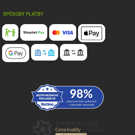
SPÔSOBY PLATBY