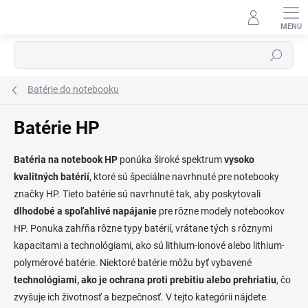
Prejsť
na
obsah
Hľadať
Batérie do notebooku
Batérie HP
⬇
Batéria na notebook HP
ponúka široké spektrum
vysoko
AI asistent · online
kvalitných batérií
, ktoré sú špeciálne navrhnuté pre notebooky
značky HP. Tieto batérie sú navrhnuté tak, aby poskytovali
dlhodobé a spoľahlivé napájanie
pre rôzne modely notebookov
HP. Ponuka zahŕňa rôzne typy batérií, vrátane tých s rôznymi
kapacitami a technológiami, ako sú lithium-ionové alebo lithium-
polymérové batérie. Niektoré batérie môžu byť vybavené
technológiami, ako je ochrana proti prebitiu alebo prehriatiu
, čo
zvyšuje ich životnosť a bezpečnosť. V tejto kategórii nájdete