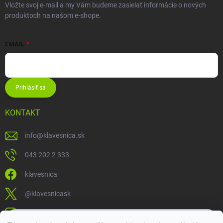
Vložte svoj e-mail a my Vám budeme zasielať informácie o nových
produktoch na našom e-shope.
EMAIL
Prihlásiť sa
KONTAKT
info
@
klavesnica.sk
043 202 2 333
klavesnica
@klavesnicask
klavesnica_sk
×