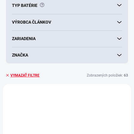
?
TYP BATÉRIE
VÝROBCA ČLÁNKOV
ZARIADENIA
ZNAČKA
Zobrazených položiek:
63
VYMAZAŤ FILTRE
V
ý
AKCIA
p
i
s
p
r
o