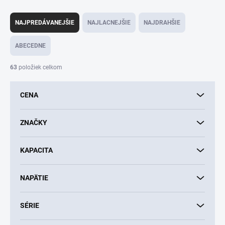
R
a
NAJPREDÁVANEJŠIE
NAJLACNEJŠIE
NAJDRAHŠIE
d
e
ABECEDNE
n
i
63
položiek celkom
e
p
CENA
r
o
d
ZNAČKY
u
k
KAPACITA
t
o
v
NAPÄTIE
SÉRIE