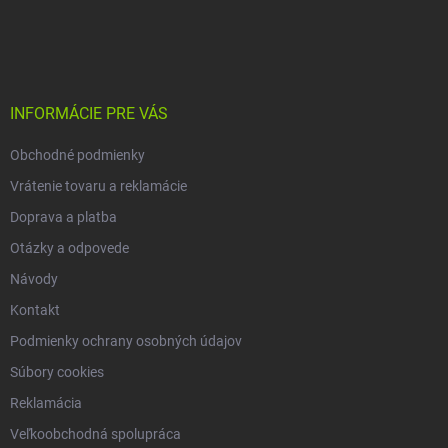
Z
á
p
ä
t
i
INFORMÁCIE PRE VÁS
e
Obchodné podmienky
Vrátenie tovaru a reklamácie
Doprava a platba
Otázky a odpovede
Návody
Kontakt
Podmienky ochrany osobných údajov
Súbory cookies
Reklamácia
Veľkoobchodná spolupráca