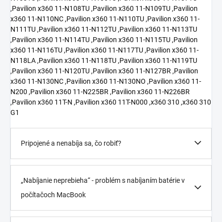
,Pavilion x360 11-N108TU ,Pavilion x360 11-N109TU ,Pavilion
x360 11-N110NC ,Pavilion x360 11-N110TU ,Pavilion x360 11-
N111TU ,Pavilion x360 11-N112TU ,Pavilion x360 11-N113TU
,Pavilion x360 11-N114TU ,Pavilion x360 11-N115TU ,Pavilion
x360 11-N116TU ,Pavilion x360 11-N117TU ,Pavilion x360 11-
N118LA ,Pavilion x360 11-N118TU ,Pavilion x360 11-N119TU
,Pavilion x360 11-N120TU ,Pavilion x360 11-N127BR ,Pavilion
x360 11-N130NC ,Pavilion x360 11-N130NO ,Pavilion x360 11-
N200 ,Pavilion x360 11-N225BR ,Pavilion x360 11-N226BR
,Pavilion x360 11T-N ,Pavilion x360 11T-N000 ,x360 310 ,x360 310
G1
Pripojené a nenabíja sa, čo robiť?
„Nabíjanie neprebieha“ - problém s nabíjaním batérie v
počítačoch MacBook