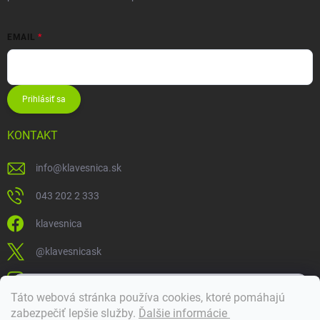
EMAIL
Prihlásiť sa
KONTAKT
info
@
klavesnica.sk
043 202 2 333
klavesnica
@klavesnicask
klavesnica_sk
×
Táto webová stránka používa cookies, ktoré pomáhajú
Dobrý deň! 👋 Pomôžem vám nájsť správny diel. Napíšte mi.
zabezpečiť lepšie služby
.
Ďalšie informácie