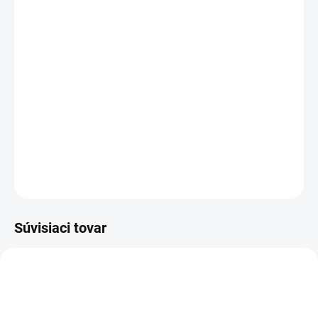
Kapacita:
3400 mAh
Napätie:
7,6 V
(
7,2
V)
Záruka:
12
mesiacov
Najväčšia
kvalita
značky Green Cell
Články
Green Cell
zaručujú dlhý pracovný čas, vysokú
trvanlivosť a bezpečnosť
Moderná elektronika riadenia
zaručuje
, že batéria pracuje
so zariadením presne ako pôvodná
DETAILNÉ INFORMÁCIE
OPÝTAŤ SA
STRÁŽIŤ
Súvisiaci tovar
TIP