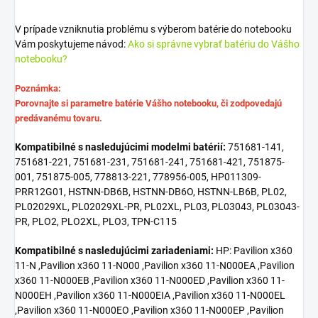
V prípade vzniknutia problému s výberom batérie do notebooku
Vám poskytujeme návod:
Ako si správne vybrať batériu do Vášho
notebooku?
Poznámka:
Porovnajte si parametre batérie Vášho notebooku, či zodpovedajú
predávanému tovaru.
Kompatibilné s nasledujúcimi modelmi batérií:
751681-141,
751681-221, 751681-231, 751681-241, 751681-421, 751875-
001, 751875-005, 778813-221, 778956-005, HP011309-
PRR12G01, HSTNN-DB6B, HSTNN-DB6O, HSTNN-LB6B, PL02,
PL02029XL, PL02029XL-PR, PL02XL, PL03, PL03043, PL03043-
PR, PLO2, PLO2XL, PLO3, TPN-C115
Kompatibilné s nasledujúcimi zariadeniami:
HP: Pavilion x360
11-N ,Pavilion x360 11-N000 ,Pavilion x360 11-N000EA ,Pavilion
x360 11-N000EB ,Pavilion x360 11-N000ED ,Pavilion x360 11-
N000EH ,Pavilion x360 11-N000EIA ,Pavilion x360 11-N000EL
,Pavilion x360 11-N000EO ,Pavilion x360 11-N000EP ,Pavilion