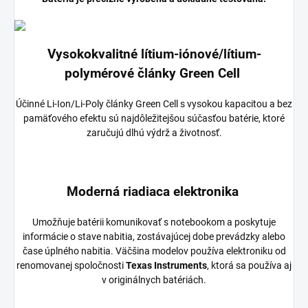
Vysokokvalitné lítium-iónové/lítium-
polymérové články Green Cell
Účinné Li-Ion/Li-Poly články Green Cell s vysokou kapacitou a bez
pamäťového efektu sú najdôležitejšou súčasťou batérie, ktoré
zaručujú dlhú výdrž a životnosť.
Moderná riadiaca elektronika
Umožňuje batérii komunikovať s notebookom a poskytuje
informácie o stave nabitia, zostávajúcej dobe prevádzky alebo
čase úplného nabitia. Väčšina modelov používa elektroniku od
renomovanej spoločnosti
Texas Instruments
, ktorá sa používa aj
v originálnych batériách.