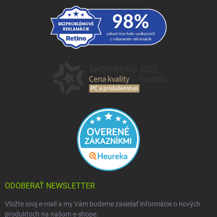
ODOBERAŤ NEWSLETTER
Vložte svoj e-mail a my Vám budeme zasielať informácie o nových
produktoch na našom e-shope.