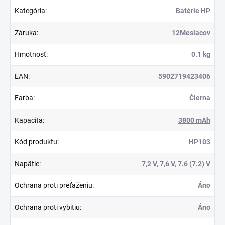
Kategória
:
Batérie HP
Záruka
:
12Mesiacov
Hmotnosť
:
0.1 kg
EAN
:
5902719423406
Farba
:
Čierna
Kapacita
:
3800 mAh
Kód produktu
:
HP103
Napätie
:
7,2 V
,
7,6 V
,
7.6 (7.2) V
Ochrana proti preťaženiu
:
Áno
Ochrana proti vybitiu
:
Áno