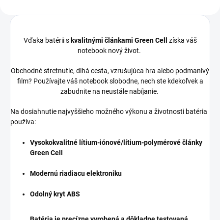
Vďaka batérii s
kvalitnými článkami Green Cell
získa váš
notebook nový život.
Obchodné stretnutie, dlhá cesta, vzrušujúca hra alebo podmanivý
film? Používajte váš notebook slobodne, nech ste kdekoľvek a
zabudnite na neustále nabíjanie.
Na dosiahnutie najvyššieho možného výkonu a životnosti batéria
používa:
Vysokokvalitné lítium-iónové/lítium-polymérové články
Green Cell
Modernú riadiacu elektroniku
Odolný kryt ABS
Batéria je precízne vyrobená a dôkladne testovaná.