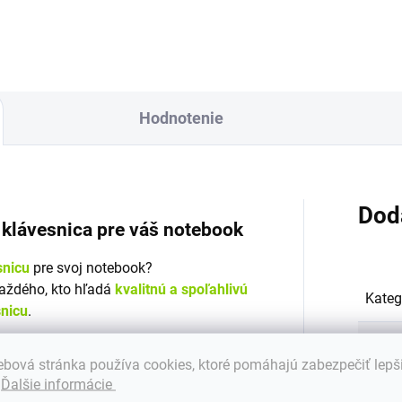
m) |Záruka: 24...
Hodnotenie
Dod
á klávesnica pre váš notebook
snicu
pre svoj notebook?
každého, kto hľadá
kvalitnú a spoľahlivú
Kateg
snicu
.
Záru
alitných materiálov a je vybavená
bová stránka používa cookies, ktoré pomáhajú zabezpečiť lepš
. Klávesnica zaisťuje bezproblémovú
.
Ďalšie informácie
Hmot
ečnosť pri práci.