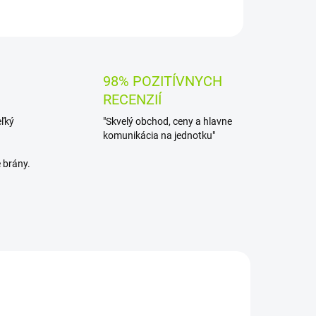
OPÝTAŤ SA
STRÁŽIŤ
98% POZITÍVNYCH
RECENZIÍ
eľký
"Skvelý obchod, ceny a hlavne
komunikácia na jednotku"
 brány.