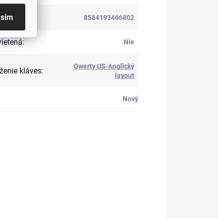
asím
8584193466802
ietená
:
Nie
Qwerty US-Anglický
ženie kláves
:
layout
Nový