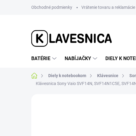
Prejsť
Obchodné podmienky
Vrátenie tovaru a reklamácie
na
obsah
BATÉRIE
NABÍJAČKY
DIELY K NO
Domov
Diely k notebookom
Klávesnice
So
Klávesnica Sony Vaio SVF14N, SVF14N1C5E, SVF
Neohodnotené
Podrobnosti hodnotenia