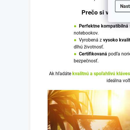
Nast
Prečo si vybrať 
●
Perfektne kompatibilná
notebookov.
●
V
y
robená z
vysoko kvali
dlhú životnosť.
●
Certifikovaná
podľa nori
bezpečnosť.
Ak hľadáte
kvalitnú a spoľahlivú kláve
ideálna voľ