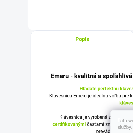
4,4m
Popis
Emeru - k
valitná a spoľahliv
Hľadáte perfektnú kláve
Klávesnica Emeru je ideálna voľba pre 
kláve
Klávesnica je vyrobená z
vysoko kv
Táto we
certifikovanými
časťami značky Emeru
služby
prevádzku a bezp