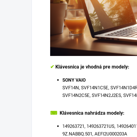
✔
Klávesnica je vhodná pre modely:
SONY VAIO
SVF14N, SVF14N1C5E, SVF14N1D4R
SVF14N2C5E, SVF14N2J2ES, SVF1
⌨
Klávesnica nahrádza modely:
149263721, 149263721US, 14926401
9Z.NABBQ.501, AEFI2U000203A