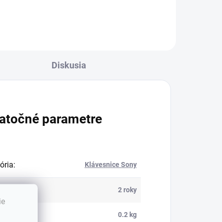
Diskusia
atočné parametre
ória
:
Klávesnice Sony
ka
:
2 roky
ie
nosť
:
0.2 kg