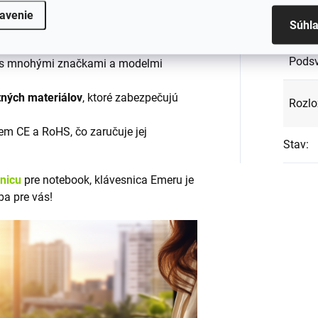
avenie
Súhl
EAN
:
klávesnicu Emeru?
Podsv
s mnohými značkami a modelmi
tných materiálov
, ktoré zabezpečujú
Rozlo
em CE a RoHS, čo zaručuje jej
Stav
:
snicu
pre notebook, klávesnica Emeru je
ba pre vás!