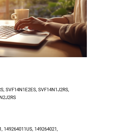
S, SVF14N1E2ES, SVF14N1J2RS,
4N2J2RS
1, 149264011US, 149264021,