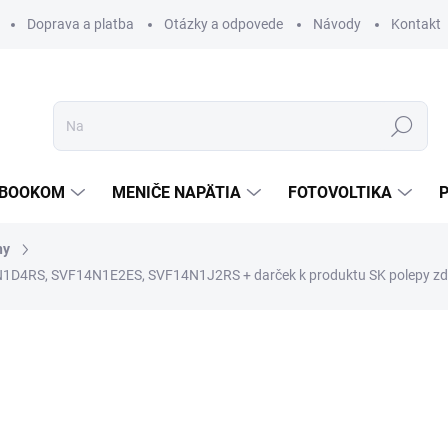
Doprava a platba
Otázky a odpovede
Návody
Kontakt
Hľadať
TEBOOKOM
MENIČE NAPÄTIA
FOTOVOLTIKA
ny
14N1D4RS, SVF14N1E2ES, SVF14N1J2RS
+ darček k produktu SK polepy z
€35
/ ks
€28,46 bez DPH
Jednotková
PREVER DOSTUPNOSŤ
cena: