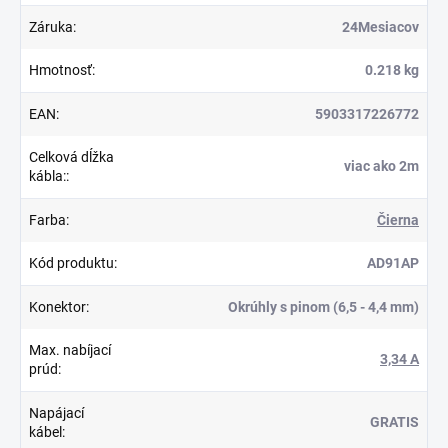
Záruka
:
24Mesiacov
Hmotnosť
:
0.218 kg
EAN
:
5903317226772
Celková dĺžka
viac ako 2m
kábla:
:
Farba
:
Čierna
Kód produktu
:
AD91AP
Konektor
:
Okrúhly s pinom (6,5 - 4,4 mm)
Max. nabíjací
3,34 A
prúd
:
Napájací
GRATIS
kábel
: