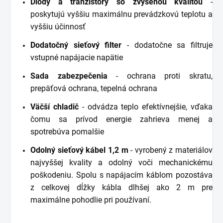
Diódy a tranzistory so zvýšenou kvalitou
-
poskytujú vyššiu maximálnu prevádzkovú teplotu a
vyššiu účinnosť
Dodatočný sieťový filter
- dodatočne sa filtruje
vstupné napájacie napätie
Sada zabezpečenia
- ochrana proti skratu,
prepäťová ochrana, tepelná ochrana
Väčší chladič
- odvádza teplo efektívnejšie, vďaka
čomu sa prívod energie zahrieva menej a
spotrebúva pomalšie
Odolný sieťový kábel 1,2 m
- vyrobený z materiálov
najvyššej kvality a odolný voči mechanickému
poškodeniu. Spolu s napájacím káblom pozostáva
z celkovej dĺžky kábla dlhšej ako 2 m pre
maximálne pohodlie pri používaní.