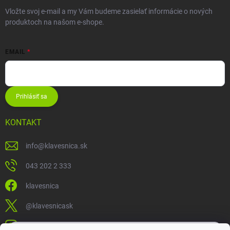
Vložte svoj e-mail a my Vám budeme zasielať informácie o nových
produktoch na našom e-shope.
EMAIL
Prihlásiť sa
KONTAKT
info
@
klavesnica.sk
043 202 2 333
klavesnica
@klavesnicask
klavesnica_sk
×