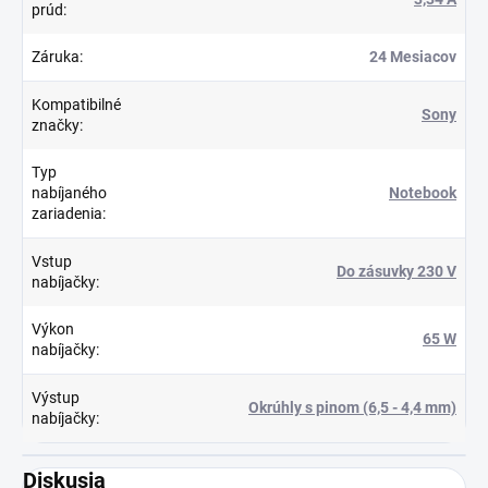
prúd
:
Záruka
:
24 Mesiacov
Kompatibilné
Sony
značky
:
Typ
nabíjaného
Notebook
zariadenia
:
Vstup
Do zásuvky 230 V
nabíjačky
:
Výkon
65 W
nabíjačky
:
Výstup
Okrúhly s pinom (6,5 - 4,4 mm)
nabíjačky
:
Diskusia