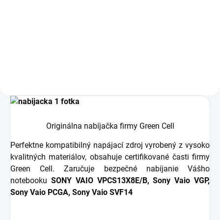
Rozloženie kláves: QWERTY US +
ZDARMA - SK/CZ polepy na
klávesnicu Vyrobené najväčšími...
Originálna nabíjačka firmy Green Cell
Perfektne kompatibilný napájací zdroj vyrobený z vysoko
kvalitných materiálov, obsahuje certifikované časti firmy
Green Cell. Zaručuje bezpečné nabíjanie Vášho
notebooku
SONY VAIO VPCS13X8E/B, Sony Vaio VGP,
Sony Vaio PCGA, Sony Vaio SVF14