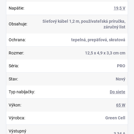
Napätie
:
19,5 V
Sieťový kábel 1,2 m, používateľská príručka,
Obsahuje
:
záručný list
Ochrana
:
tepelná, prepäťová, skratová
Rozmer
:
12,5 x 4,9 x 3,3 cm cm
Séria
:
PRO
Stav
:
Nový
Typ nabíjačky
:
Do siete
Výkon
:
65 W
Výrobca
:
Green Cell
Výstupný
3,34 A