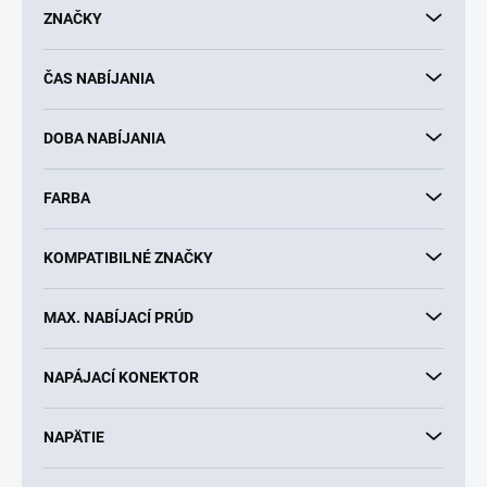
d
ZNAČKY
u
k
ČAS NABÍJANIA
t
o
v
DOBA NABÍJANIA
FARBA
KOMPATIBILNÉ ZNAČKY
MAX. NABÍJACÍ PRÚD
NAPÁJACÍ KONEKTOR
NAPÄTIE