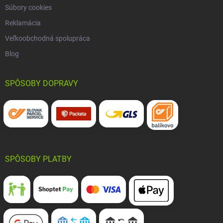
Súbory cookies
Reklamácia
Veľkoobchodná spolupráca
Blog
SPÔSOBY DOPRAVY
SPÔSOBY PLATBY