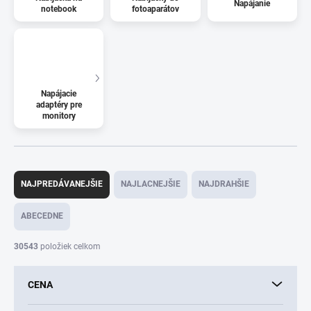
Napájanie
notebook
fotoaparátov
Napájacie
adaptéry pre
monitory
R
a
NAJPREDÁVANEJŠIE
NAJLACNEJŠIE
NAJDRAHŠIE
d
e
ABECEDNE
n
i
30543
položiek celkom
e
p
CENA
r
o