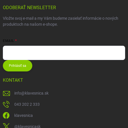
ODOBERAŤ NEWSLETTER
Vložte svoj e-mail a my Vám budeme zasielať informácie o nových
produktoch na našom e-shope.
EMAIL
Prihlásiť sa
KONTAKT
info
@
klavesnica.sk
043 202 2 333
klavesnica
@klavesnicask