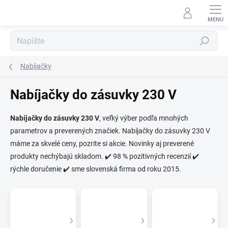
Prejsť
na
obsah
Hľadať
Nabíjačky
Nabíjačky do zásuvky 230 V
⬇
Nabíjačky do zásuvky 230 V
, veľký výber podľa mnohých
AI asistent · online
parametrov a preverených značiek. Nabíjačky do zásuvky 230 V
máme za skvelé ceny, pozrite si akcie. Novinky aj preverené
produkty nechýbajú skladom. ✔️ 98 % pozitivných recenzií ✔️
rýchle doručenie ✔️ sme slovenská firma od roku 2015.