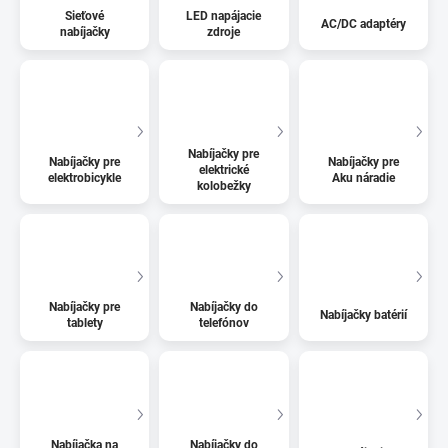
Sieťové
LED napájacie
AC/DC adaptéry
nabíjačky
zdroje
Nabíjačky pre
Nabíjačky pre
Nabíjačky pre
elektrické
elektrobicykle
Aku náradie
kolobežky
Nabíjačky pre
Nabíjačky do
Nabíjačky batérií
tablety
telefónov
Nabíjačka na
Nabíjačky do