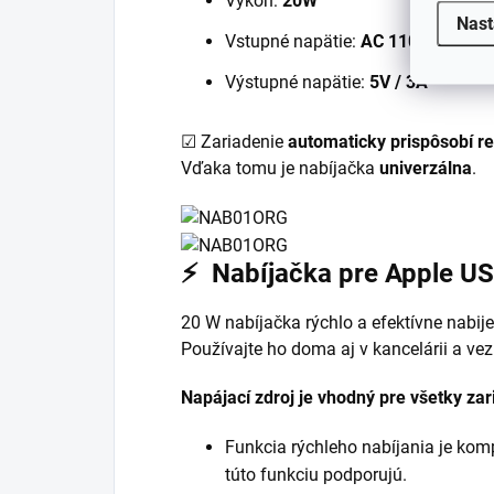
Výkon:
20W
Nast
Vstupné napätie:
AC 110/230V
Výstupné napätie:
5V / 3A
☑ Zariadenie
automaticky prispôsobí re
Vďaka tomu je nabíjačka
univerzálna
.
⚡ Nabíjačka pre Apple U
20 W nabíjačka rýchlo a efektívne nabije
Používajte ho doma aj v kancelárii a vez
Napájací zdroj je vhodný pre všetky za
Funkcia rýchleho nabíjania je komp
túto funkciu podporujú.