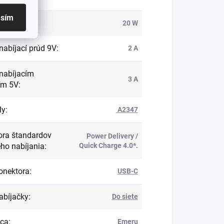
asím
výkon
:
20 W
nabíjací prúd 9V
:
2 A
nabíjacím
3 A
om 5V
:
ly
:
A2347
ra štandardov
Power Delivery /
eho nabíjania
:
Quick Charge 4.0*.
onektora
:
USB-C
abíjačky
:
Do siete
bca
:
Emeru