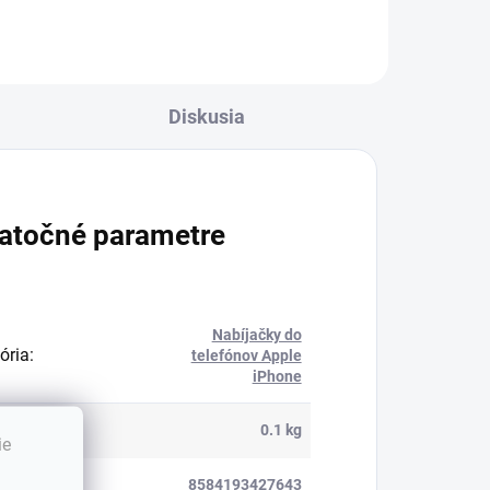
Diskusia
atočné parametre
Nabíjačky do
ória
:
telefónov Apple
iPhone
nosť
:
0.1 kg
ie
8584193427643