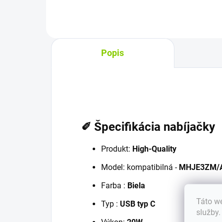
Popis
✐ Špecifikácia nabíjačky
Produkt:
High-Quality
Model: kompatibilná -
MHJE3ZM/
Farba :
Biela
Táto we
Typ :
USB typ C
služby