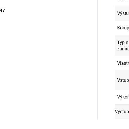
47
Výstu
Kompa
Typ n
zaria
Vlast
Vstup
Výkon
Výstup