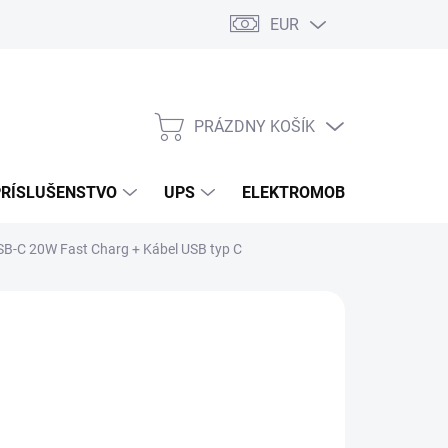
EUR
Podmienky ochrany osobných údajov
Súbory cookies
Rekla
PRÁZDNY KOŠÍK
NÁKUPNÝ
KOŠÍK
PRÍSLUŠENSTVO
UPS
ELEKTROMOBILITA
O
SB-C 20W Fast Charg + Kábel USB typ C
/ ks