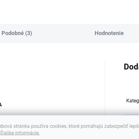
Podobné (3)
Hodnotenie
Dod
Kateg
A
Hmot
bová stránka používa cookies, ktoré pomáhajú zabezpečiť lepš
.
Ďalšie informácie
EAN
: