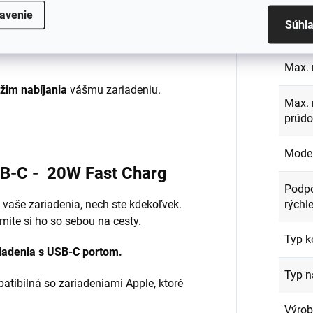
avenie
Súhl
Max 
Max. 
žim nabíjania
vášmu zariadeniu.
Max. 
prúd
Mode
SB-C - 20W Fast Charg
Podpo
rýchl
 vaše zariadenia, nech ste kdekoľvek.
mite si ho so sebou na cesty.
Typ k
riadenia s USB-C portom.
Typ n
atibilná so zariadeniami Apple, ktoré
Výro