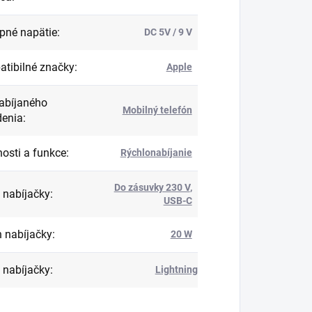
pné napätie
:
DC 5V / 9 V
tibilné značky
:
Apple
abíjaného
Mobilný telefón
denia
:
nosti a funkce
:
Rýchlonabíjanie
Do zásuvky 230 V
,
 nabíjačky
:
USB-C
 nabíjačky
:
20 W
 nabíjačky
:
Lightning