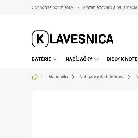
Prejsť
Obchodné podmienky
Vrátenie tovaru a reklamácie
na
obsah
BATÉRIE
NABÍJAČKY
DIELY K NO
Domov
Nabíjačky
Nabíjačky do telefónov
N
Neohodnotené
Podrobnosti hodnotenia