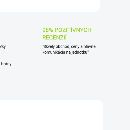
OPÝTAŤ SA
STRÁŽIŤ
98% POZITÍVNYCH
RECENZIÍ
eľký
"Skvelý obchod, ceny a hlavne
komunikácia na jednotku"
 brány.