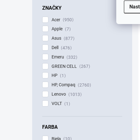
Nast
ZNAČKY
Acer
950
Apple
7
Asus
877
Dell
476
Emeru
332
GREEN CELL
267
HP
1
HP, Compaq
2760
Lenovo
1013
VOLT
1
FARBA
Biela
10