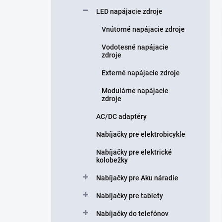
n
LED napájacie zdroje
e
l
Vnútorné napájacie zdroje
Vodotesné napájacie
zdroje
Externé napájacie zdroje
Modulárne napájacie
zdroje
AC/DC adaptéry
Nabíjačky pre elektrobicykle
Nabíjačky pre elektrické
kolobežky
Nabíjačky pre Aku náradie
Nabíjačky pre tablety
Nabíjačky do telefónov