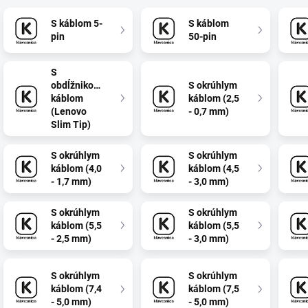
S káblom 5-
S káblom
pin
50-pin
S
obdĺžnikovým
S okrúhlym
káblom
káblom (2,5
(Lenovo
- 0,7 mm)
Slim Tip)
S okrúhlym
S okrúhlym
káblom (4,0
káblom (4,5
- 1,7 mm)
- 3,0 mm)
S okrúhlym
S okrúhlym
káblom (5,5
káblom (5,5
- 2,5 mm)
- 3,0 mm)
S okrúhlym
S okrúhlym
káblom (7,4
káblom (7,5
- 5,0 mm)
- 5,0 mm)