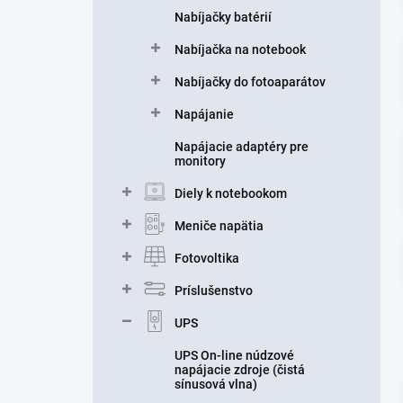
Nabíjačky batérií
Nabíjačka na notebook
Nabíjačky do fotoaparátov
Napájanie
Napájacie adaptéry pre
monitory
Diely k notebookom
Meniče napätia
Fotovoltika
Príslušenstvo
UPS
UPS On-line núdzové
napájacie zdroje (čistá
sínusová vlna)