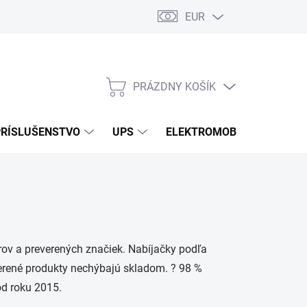
EUR
Podmienky ochrany osobných údajov
Súbory cookies
Rekla
PRÁZDNY KOŠÍK
NÁKUPNÝ
KOŠÍK
PRÍSLUŠENSTVO
UPS
ELEKTROMOBILITA
O
ov a preverených značiek. Nabíjačky podľa
verené produkty nechýbajú skladom. ? 98 %
od roku 2015.