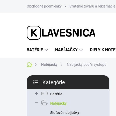
Prejsť
Obchodné podmienky
Vrátenie tovaru a reklamácie
na
obsah
BATÉRIE
NABÍJAČKY
DIELY K NO
Domov
Nabíjačky
Nabíjačky podľa výstupu
B
Kategórie
o
Preskočiť
č
kategórie
n
Batérie
ý
Nabíjačky
p
a
Sieťové nabíjačky