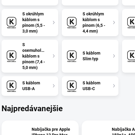
S okrúhlym
S okrúhlym
káblom s
káblom s
pinom (5,5 -
pinom (6,5 -
3,0 mm)
4,4 mm)
S
osemuholníkovým
S káblom
káblom s
Slim typ
pinom (7,4 -
5,0 mm)
S káblom
S káblom
USB-A
USB-C
Najpredávanejšie
Nabíjačka pre Apple
Nabíjačka A