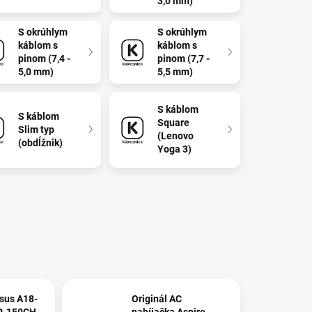
3,0 mm)
S okrúhlym
S okrúhlym
káblom s
káblom s
pinom (7,4 -
pinom (7,7 -
5,0 mm)
5,5 mm)
S káblom
S káblom
Square
Slim typ
(Lenovo
(obdĺžnik)
Yoga 3)
sus A18-
Originál AC