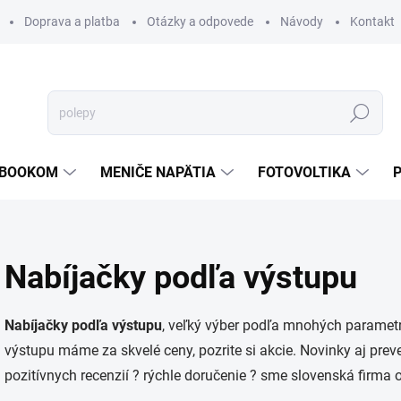
Doprava a platba
Otázky a odpovede
Návody
Kontakt
Hľadať
TEBOOKOM
MENIČE NAPÄTIA
FOTOVOLTIKA
Nabíjačky podľa výstupu
Nabíjačky podľa výstupu
, veľký výber podľa mnohých parametr
výstupu máme za skvelé ceny, pozrite si akcie. Novinky aj pre
pozitívnych recenzií ? rýchle doručenie ? sme slovenská firma 