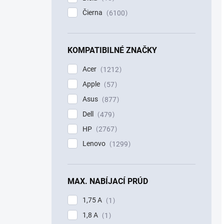
Čierna
6100
KOMPATIBILNÉ ZNAČKY
Acer
1212
Apple
57
Asus
877
Dell
479
HP
2767
Lenovo
1299
MAX. NABÍJACÍ PRÚD
1,75 A
1
1,8 A
1