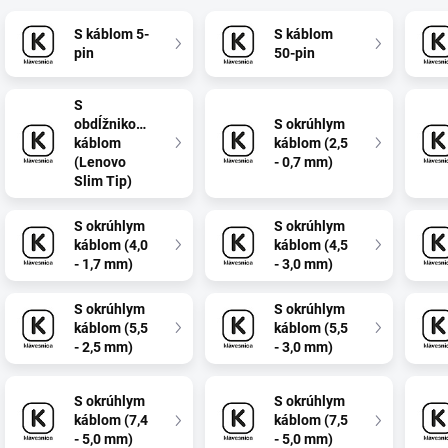
S káblom 5-
S káblom
pin
50-pin
S
obdĺžnikovým
S okrúhlym
káblom
káblom (2,5
(Lenovo
- 0,7 mm)
Slim Tip)
S okrúhlym
S okrúhlym
káblom (4,0
káblom (4,5
- 1,7 mm)
- 3,0 mm)
S okrúhlym
S okrúhlym
káblom (5,5
káblom (5,5
- 2,5 mm)
- 3,0 mm)
S okrúhlym
S okrúhlym
káblom (7,4
káblom (7,5
- 5,0 mm)
- 5,0 mm)