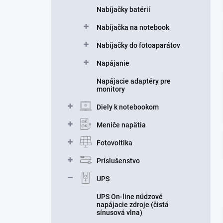
Nabíjačky batérií
Nabíjačka na notebook
Nabíjačky do fotoaparátov
Napájanie
Napájacie adaptéry pre
monitory
Diely k notebookom
Meniče napätia
Fotovoltika
Príslušenstvo
UPS
UPS On-line núdzové
napájacie zdroje (čistá
sínusová vlna)