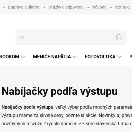
Doprava a platba
Otázky a odpovede
Návody
Kontakt
Hľadať
TEBOOKOM
MENIČE NAPÄTIA
FOTOVOLTIKA
Nabíjačky podľa výstupu
Nabíjačky podľa výstupu
, veľký výber podľa mnohých parametr
výstupu máme za skvelé ceny, pozrite si akcie. Novinky aj pre
pozitívnych recenzií ? rýchle doručenie ? sme slovenská firma 