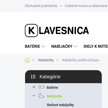
Prejsť
Obchodné podmienky
Vrátenie tovaru a reklamácie
na
obsah
BATÉRIE
NABÍJAČKY
DIELY K NO
Domov
Nabíjačky
Nabíjačky podľa výstupu
B
Kategórie
o
Preskočiť
č
kategórie
n
Batérie
ý
Nabíjačky
p
a
Sieťové nabíjačky