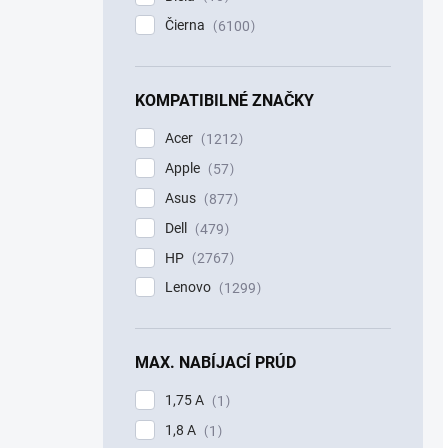
Čierna
6100
KOMPATIBILNÉ ZNAČKY
Acer
1212
Apple
57
Asus
877
Dell
479
HP
2767
Lenovo
1299
MAX. NABÍJACÍ PRÚD
1,75 A
1
1,8 A
1