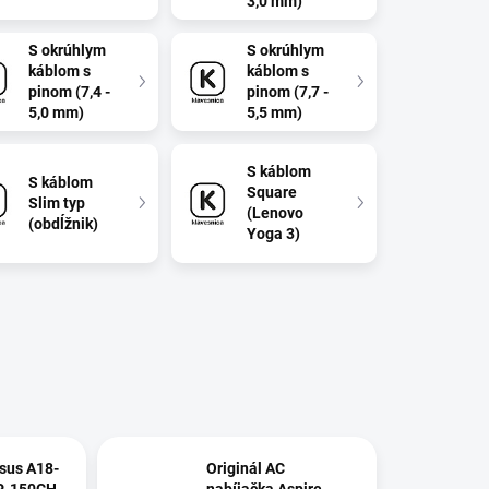
3,0 mm)
S okrúhlym
S okrúhlym
káblom s
káblom s
pinom (7,4 -
pinom (7,7 -
5,0 mm)
5,5 mm)
S káblom
S káblom
Square
Slim typ
(Lenovo
(obdĺžnik)
Yoga 3)
sus A18-
Originál AC