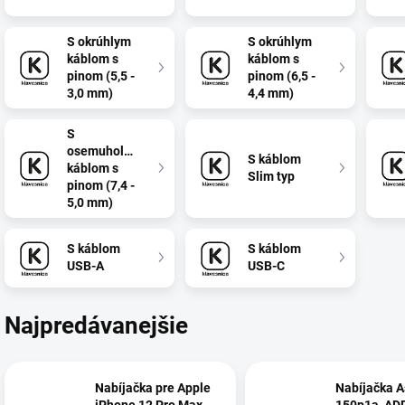
S okrúhlym
S okrúhlym
káblom s
káblom s
pinom (5,5 -
pinom (6,5 -
3,0 mm)
4,4 mm)
S
osemuholníkovým
S káblom
káblom s
Slim typ
pinom (7,4 -
5,0 mm)
S káblom
S káblom
USB-A
USB-C
Najpredávanejšie
Nabíjačka pre Apple
Nabíjačka A