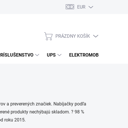
EUR
Podmienky ochrany osobných údajov
Súbory cookies
Rekla
PRÁZDNY KOŠÍK
NÁKUPNÝ
KOŠÍK
PRÍSLUŠENSTVO
UPS
ELEKTROMOBILITA
O
ov a preverených značiek. Nabíjačky podľa
verené produkty nechýbajú skladom. ? 98 %
od roku 2015.