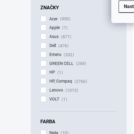
Nast
ZNAČKY
Acer
950
Apple
7
Asus
877
Dell
476
Emeru
332
GREEN CELL
268
HP
1
HP, Compaq
2760
Lenovo
1013
VOLT
1
FARBA
Biela
10