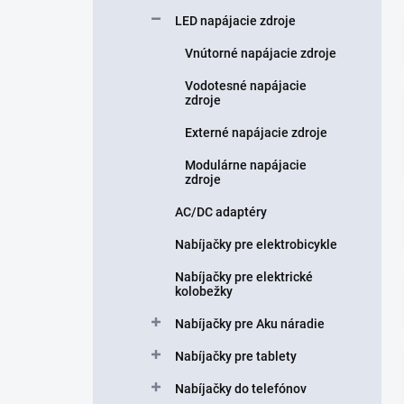
n
LED napájacie zdroje
e
l
Vnútorné napájacie zdroje
Vodotesné napájacie
zdroje
Externé napájacie zdroje
Modulárne napájacie
zdroje
AC/DC adaptéry
Nabíjačky pre elektrobicykle
Nabíjačky pre elektrické
kolobežky
Nabíjačky pre Aku náradie
Nabíjačky pre tablety
Nabíjačky do telefónov