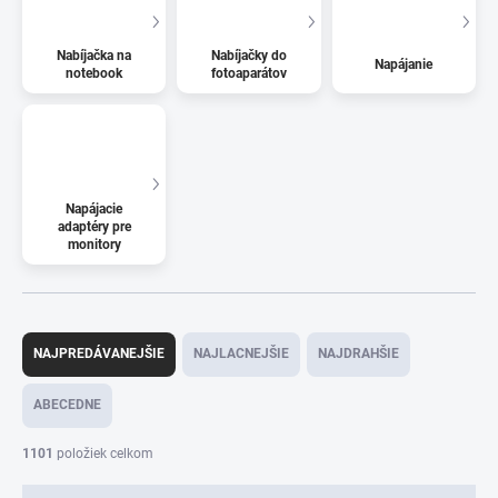
Nabíjačka na
Nabíjačky do
Napájanie
notebook
fotoaparátov
Napájacie
adaptéry pre
monitory
R
a
NAJPREDÁVANEJŠIE
NAJLACNEJŠIE
NAJDRAHŠIE
d
e
ABECEDNE
n
i
1101
položiek celkom
e
p