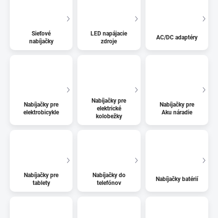
Sieťové
LED napájacie
AC/DC adaptéry
nabíjačky
zdroje
Nabíjačky pre
Nabíjačky pre
Nabíjačky pre
elektrické
elektrobicykle
Aku náradie
kolobežky
Nabíjačky pre
Nabíjačky do
Nabíjačky batérií
tablety
telefónov