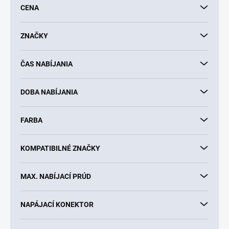
CENA
r
o
d
ZNAČKY
u
k
ČAS NABÍJANIA
t
o
v
DOBA NABÍJANIA
FARBA
KOMPATIBILNÉ ZNAČKY
MAX. NABÍJACÍ PRÚD
NAPÁJACÍ KONEKTOR