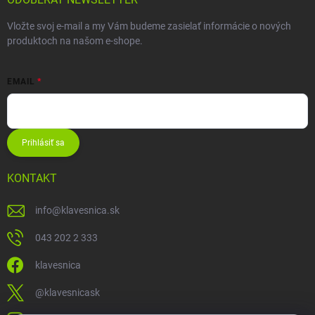
Vložte svoj e-mail a my Vám budeme zasielať informácie o nových
produktoch na našom e-shope.
EMAIL
Prihlásiť sa
KONTAKT
info
@
klavesnica.sk
043 202 2 333
klavesnica
@klavesnicask