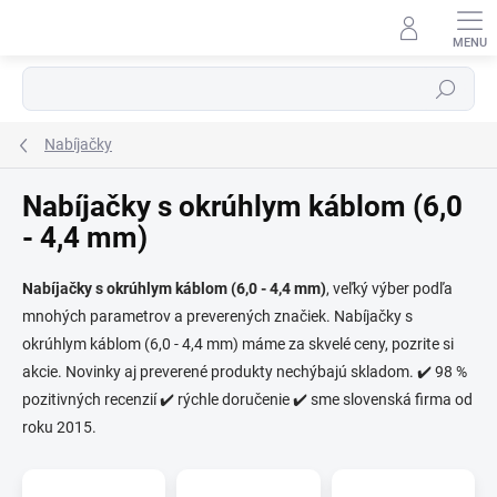
Prejsť
na
obsah
Hľadať
Nabíjačky
Nabíjačky s okrúhlym káblom (6,0
- 4,4 mm)
⬇
AI asistent · online
Nabíjačky s okrúhlym káblom (6,0 - 4,4 mm)
, veľký výber podľa
mnohých parametrov a preverených značiek. Nabíjačky s
okrúhlym káblom (6,0 - 4,4 mm) máme za skvelé ceny, pozrite si
akcie. Novinky aj preverené produkty nechýbajú skladom. ✔️ 98 %
pozitivných recenzií ✔️ rýchle doručenie ✔️ sme slovenská firma od
roku 2015.