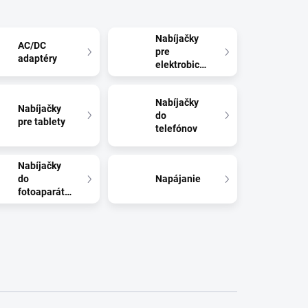
Nabíjačky
AC/DC
pre
adaptéry
elektrobicykle
Nabíjačky
Nabíjačky
do
pre tablety
telefónov
Nabíjačky
do
Napájanie
fotoaparátov