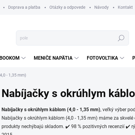
Doprava a platba
Otázky a odpovede
Návody
Kontakt
Hľadať
TEBOOKOM
MENIČE NAPÄTIA
FOTOVOLTIKA
4,0 - 1,35 mm)
Nabíjačky s okrúhlym kábl
Nabíjačky s okrúhlym káblom (4,0 - 1,35 mm)
, veľký výber p
Nabíjačky s okrúhlym káblom (4,0 - 1,35 mm) máme za skvelé ce
produkty nechýbajú skladom. ✔️ 98 % pozitivných recenzií ✔️ r
2015.