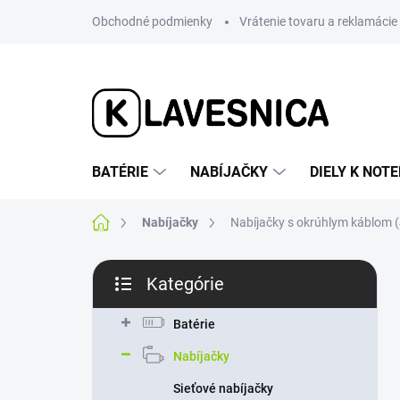
Prejsť
Obchodné podmienky
Vrátenie tovaru a reklamácie
na
obsah
BATÉRIE
NABÍJAČKY
DIELY K NO
Domov
Nabíjačky
Nabíjačky s okrúhlym káblom (
B
Kategórie
o
Preskočiť
č
kategórie
n
Batérie
ý
Nabíjačky
p
a
Sieťové nabíjačky