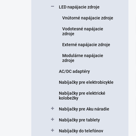
n
LED napájacie zdroje
e
l
Vnútorné napájacie zdroje
Vodotesné napájacie
zdroje
Externé napájacie zdroje
Modulárne napájacie
zdroje
AC/DC adaptéry
Nabíjačky pre elektrobicykle
Nabíjačky pre elektrické
kolobežky
Nabíjačky pre Aku náradie
Nabíjačky pre tablety
Nabíjačky do telefónov