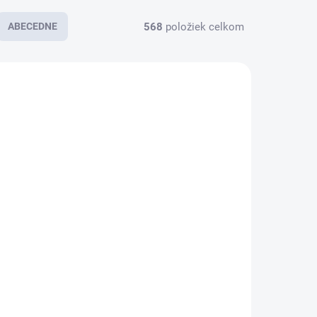
568
položiek celkom
ABECEDNE
SKLADOM
SKLADOM
AC Adaptér
Nabíjačka na
Asus X553M,
notebook
X556UA,
Y1511CDA
Chromebook
19V 3.42A
C200M,
65W
€23,36
€16,67
C200MA 45 W
18,99 bez DPH
€13,55 bez DPH
19V