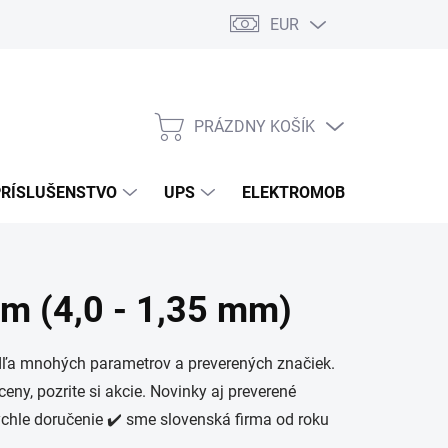
EUR
Podmienky ochrany osobných údajov
Súbory cookies
Rekla
PRÁZDNY KOŠÍK
NÁKUPNÝ
KOŠÍK
PRÍSLUŠENSTVO
UPS
ELEKTROMOBILITA
O
om (4,0 - 1,35 mm)
odľa mnohých parametrov a preverených značiek.
ny, pozrite si akcie. Novinky aj preverené
ýchle doručenie ✔️ sme slovenská firma od roku