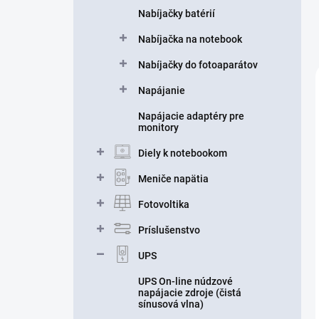
Nabíjačky batérií
Nabíjačka na notebook
Nabíjačky do fotoaparátov
Napájanie
Napájacie adaptéry pre
monitory
Diely k notebookom
Meniče napätia
Fotovoltika
Príslušenstvo
UPS
UPS On-line núdzové
napájacie zdroje (čistá
sínusová vlna)