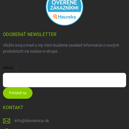
ODOBERAŤ NEWSLETTER
Vložte svoj e-mail a my Vám budeme zasielať informácie o nových
produktoch na našom e-shope.
EMAIL
Prihlásiť sa
KONTAKT
info
@
klavesnica.sk