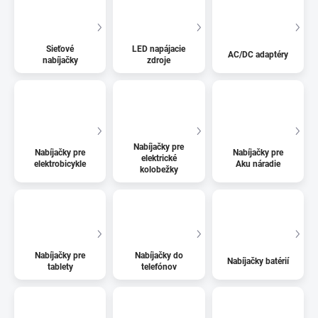
Sieťové
LED napájacie
AC/DC adaptéry
nabíjačky
zdroje
Nabíjačky pre
Nabíjačky pre
Nabíjačky pre
elektrické
elektrobicykle
Aku náradie
kolobežky
Nabíjačky pre
Nabíjačky do
Nabíjačky batérií
tablety
telefónov