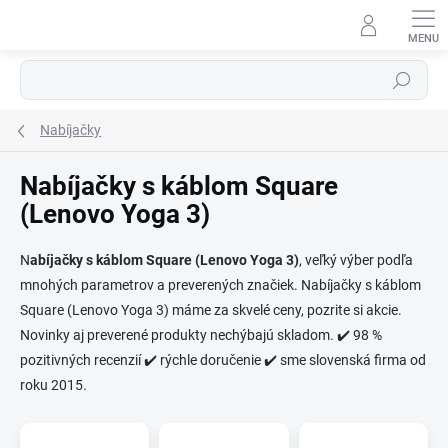
Prejsť
na
obsah
Hľadať
Nabíjačky
Nabíjačky s káblom Square
(Lenovo Yoga 3)
⬇
AI asistent · online
N
abíjačky s káblom Square (Lenovo Yoga 3)
, veľký výber podľa
mnohých parametrov a preverených značiek. Nabíjačky s káblom
Square (Lenovo Yoga 3) máme za skvelé ceny, pozrite si akcie.
Novinky aj preverené produkty nechýbajú skladom. ✔️ 98 %
pozitivných recenzií ✔️ rýchle doručenie ✔️ sme slovenská firma od
roku 2015.