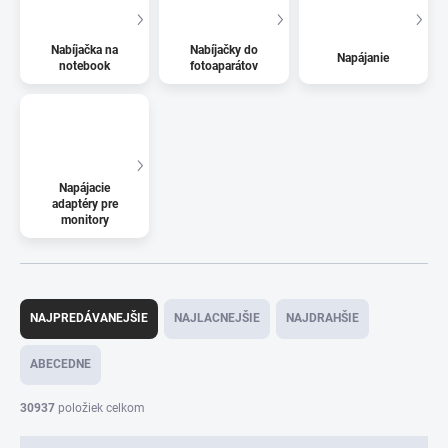
Nabíjačka na
Nabíjačky do
Napájanie
notebook
fotoaparátov
Napájacie
adaptéry pre
monitory
R
a
NAJPREDÁVANEJŠIE
NAJLACNEJŠIE
NAJDRAHŠIE
d
e
ABECEDNE
n
i
30937
položiek celkom
e
p