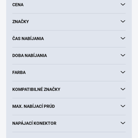
CENA
r
o
d
ZNAČKY
u
k
ČAS NABÍJANIA
t
o
v
DOBA NABÍJANIA
FARBA
KOMPATIBILNÉ ZNAČKY
MAX. NABÍJACÍ PRÚD
NAPÁJACÍ KONEKTOR