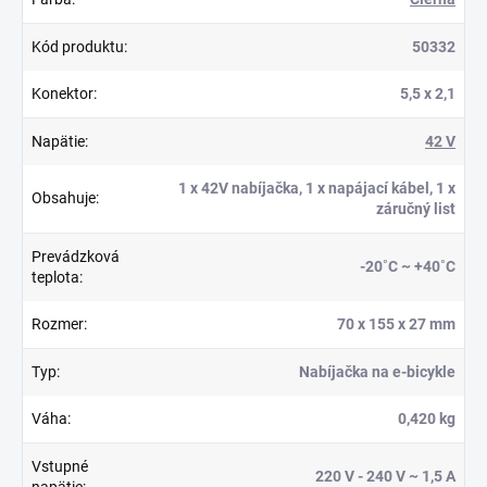
Kód produktu
:
50332
Konektor
:
5,5 x 2,1
Napätie
:
42 V
1 x 42V nabíjačka, 1 x napájací kábel, 1 x
Obsahuje
:
záručný list
Prevádzková
-20˚C ~ +40˚C
teplota
:
Rozmer
:
70 x 155 x 27 mm
Typ
:
Nabíjačka na e-bicykle
Váha
:
0,420 kg
Vstupné
220 V - 240 V ~ 1,5 A
napätie
: