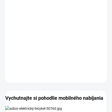
cena:
MOŽNOSTI
DORUČENIA
−
+
Pridať do košíka
Qoltec 42V nabíjačka so zástrčkou 5,5x2,1 určená pre
elektrobicykle s 36V batériou. Stabilné prevádzkové parametre
nabíjačky zaručujú bezpečnosť batérie počas nabíjania. Nabíjačka
má ochranu proti prebitiu batérie.
DETAILNÉ INFORMÁCIE
OPÝTAŤ SA
STRÁŽIŤ
Vychutnajte si pohodlie mobilného nabíjania