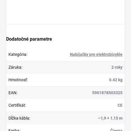
Dodatočné parametre
Kategória
:
Nabíjačky pre elektrobicykle
Záruka
:
2 roky
Hmotnosť
:
0.42 kg
EAN
:
5901878503325
Certifikát
:
CE
Dĺžka kábla
:
~1,9 + 1,15 m
Farba
:
Čierna