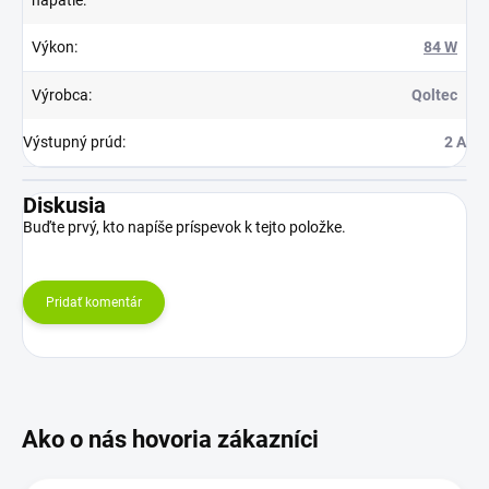
Výkon
:
84 W
Výrobca
:
Qoltec
Výstupný prúd
:
2 A
Diskusia
Buďte prvý, kto napíše príspevok k tejto položke.
Pridať komentár