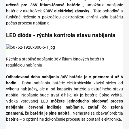
určená pre 36V lítium-iónové batérie
, umožňuje nabíjanie
batérie z akejkoľvek
230V elektrickej zásuvky
. Toto pohodlné a
funkčné riešenie s pokročilou elektronikou chráni vašu batériu
počas procesu nabíjania.
LED dióda - rýchla kontrola stavu nabíjania
Rýchle a stabilné nabíjanie 36V lítium-iónových batérií s
reguláciou nabíjania
Odhadovaná doba nabíjania 36V batérie je v priemere 4 až 6
hodín
. Doba nabíjania batérie elektrobicykla závisí nielen od
výkonu nabíjačky, ale aj od kapacity batérie a aktuálneho stavu
nabitia. Nabíjanie bude trvať dlhšie, ak je batéria úplne vybitá.
Vďaka vstavanej LED
môžete jednoducho sledovať proces
nabíjania: červená indikuje nabíjanie, zatiaľ čo zelená
znamená, že batéria je plne nabitá
. Nemusíte sa obávať prebitia
batérie – o optimálne dokončenie procesu sa postará elektronika.