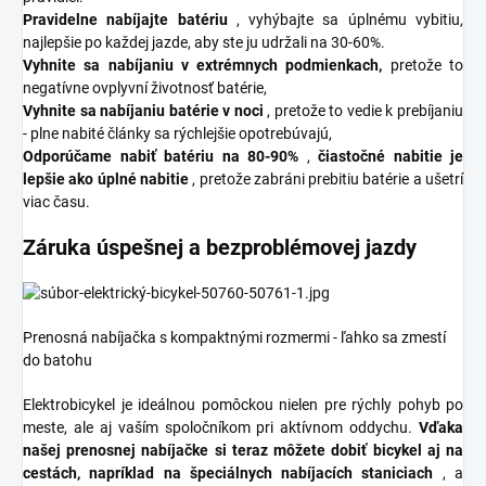
Pravidelne nabíjajte batériu
, vyhýbajte sa úplnému vybitiu,
najlepšie po každej jazde, aby ste ju udržali na 30-60%.
Vyhnite sa nabíjaniu v extrémnych podmienkach,
pretože to
negatívne ovplyvní životnosť batérie,
Vyhnite sa nabíjaniu batérie v noci
, pretože to vedie k prebíjaniu
- plne nabité články sa rýchlejšie opotrebúvajú,
Odporúčame nabiť batériu na 80-90%
,
čiastočné nabitie je
lepšie ako úplné nabitie
, pretože zabráni prebitiu batérie a ušetrí
viac času.
Záruka úspešnej a bezproblémovej jazdy
Prenosná nabíjačka s kompaktnými rozmermi - ľahko sa zmestí
do batohu
Elektrobicykel je ideálnou pomôckou nielen pre rýchly pohyb po
meste, ale aj vaším spoločníkom pri aktívnom oddychu.
Vďaka
našej prenosnej nabíjačke si teraz môžete dobiť bicykel aj na
cestách, napríklad na špeciálnych nabíjacích staniciach
, a