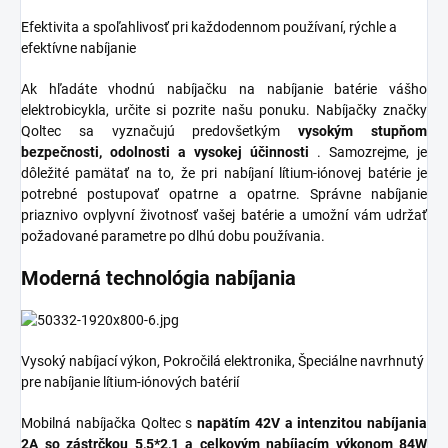
Efektivita a spoľahlivosť pri každodennom používaní, rýchle a
efektívne nabíjanie
Ak hľadáte vhodnú nabíjačku na nabíjanie batérie vášho
elektrobicykla, určite si pozrite našu ponuku. Nabíjačky značky
Qoltec sa vyznačujú predovšetkým
vysokým stupňom
bezpečnosti, odolnosti a vysokej účinnosti
. Samozrejme, je
dôležité pamätať na to, že pri nabíjaní lítium-iónovej batérie je
potrebné postupovať opatrne a opatrne. Správne nabíjanie
priaznivo ovplyvní životnosť vašej batérie a umožní vám udržať
požadované parametre po dlhú dobu používania.
Moderná technológia nabíjania
Vysoký nabíjací výkon, Pokročilá elektronika, Špeciálne navrhnutý
pre nabíjanie lítium-iónových batérií
Mobilná nabíjačka Qoltec s
napätím 42V a intenzitou nabíjania
2A so zástrčkou 5,5*2,1 a celkovým nabíjacím výkonom 84W