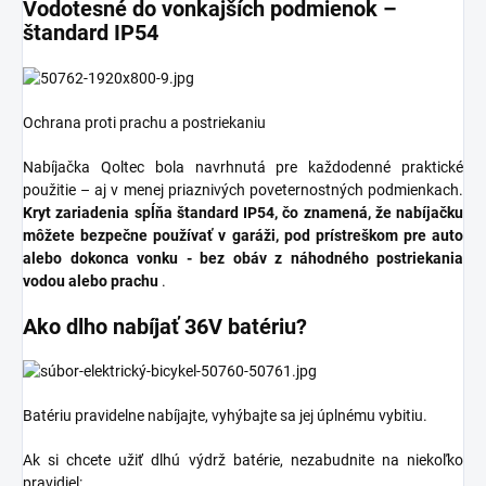
Vodotesné do vonkajších podmienok –
štandard IP54
Ochrana proti prachu a postriekaniu
Nabíjačka Qoltec bola navrhnutá pre každodenné praktické
použitie – aj v menej priaznivých poveternostných podmienkach.
Kryt zariadenia spĺňa štandard IP54, čo znamená, že nabíjačku
môžete bezpečne používať v garáži, pod prístreškom pre auto
alebo dokonca vonku - bez obáv z náhodného postriekania
vodou alebo prachu
.
Ako dlho nabíjať 36V batériu?
Batériu pravidelne nabíjajte, vyhýbajte sa jej úplnému vybitiu.
Ak si chcete užiť dlhú výdrž batérie, nezabudnite na niekoľko
pravidiel: