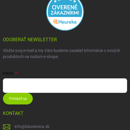
ODOBERAŤ NEWSLETTER
Vložte svoj e-mail a my Vám budeme zasielať informácie o nových
produktoch na našom e-shope.
EMAIL
Prihlásiť sa
KONTAKT
info
@
klavesnica.sk