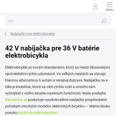
Prejsť
na
obsah
⬇
Hľadať
AI asistent · online
Nabíjačky pre elektrobicykle
42 V nabíjačka pre 36 V batérie
elektrobicykla
Elektrobicykle sú novým štandardom, ktorý sa medzi Slovenskými
spotrebiteľmi rýchlo udomácnil. Vo veľkých mestách sa stávajú
hlavnou alternatívou k autám a verejnej doprave. Nabíjačka na e-
bike je investícia, ktorá sa vám rýchlo vráti a umožní vám
vyžmýkať z vášho bicykla maximum funkčnosti. Naša predajňa
Klávesnica.sk
poskytuje vysokokvalitné nabíjačky prispôsobené
potrebám mnohých modelov elektrických bicyklov.✅ Máme široku
ponuku
batérií do elektrobicyklov