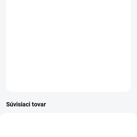
DORUČENIA
−
+
Pridať do košíka
Automatická nabíjačka LCD 12V 4A / 6V 2A COMPACT
je
automatická nabíjačka s 7-stupňovým nabíjaním
tradičných, kyselino-olovených, gélových (GEL), AGM, VRLA
akumulátorov s kapacitou od 4AH do 40AH.
DETAILNÉ INFORMÁCIE
OPÝTAŤ SA
STRÁŽIŤ
Súvisiaci tovar
AKCIA
AKCIA