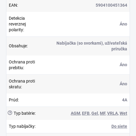
EAN
:
5904100451364
Detekcia
reverznej
Áno
polarity
:
Nabíjačka (so svorkami), užívateľská
Obsahuje
:
príručka
Ochrana proti
Áno
prebitiu
:
Ochrana proti
Áno
skratu
:
Prúd
:
4A
?
Typ batérie
:
AGM
,
EFB
,
Gel
,
MF
,
VRLA
,
Wet
Typ nabíjačky
:
Do siete