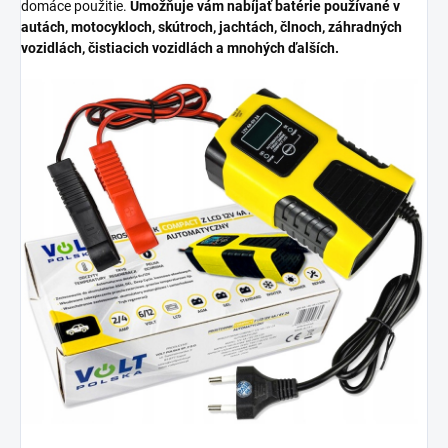
domáce použitie.
Umožňuje vám nabíjať batérie používané v
autách, motocykloch, skútroch, jachtách, člnoch, záhradných
vozidlách, čistiacich vozidlách a mnohých ďalších.