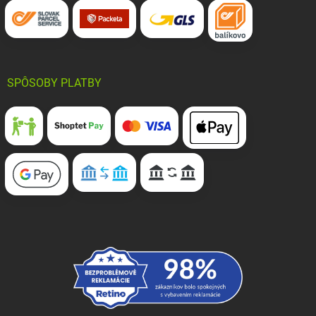
SPÔSOBY PLATBY