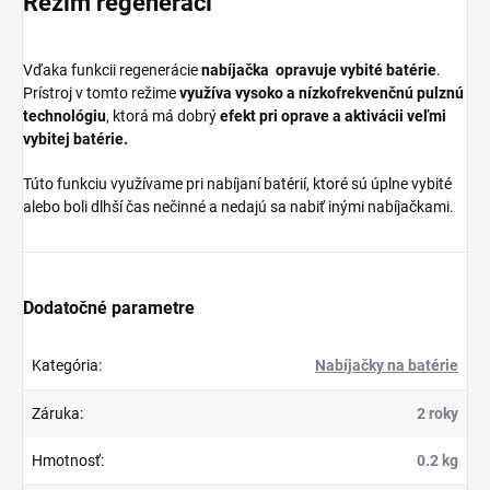
Režim regeneráci
Vďaka funkcii regenerácie
nabíjačka opravuje vybité batérie
.
Prístroj v tomto režime
využíva vysoko a nízkofrekvenčnú pulznú
technológiu
, ktorá má dobrý
efekt pri oprave a aktivácii veľmi
vybitej batérie.
Túto funkciu využívame pri nabíjaní batérií, ktoré sú úplne vybité
alebo boli dlhší čas nečinné a nedajú sa nabiť inými nabíjačkami.
Dodatočné parametre
Kategória
:
Nabíjačky na batérie
Záruka
:
2 roky
Hmotnosť
:
0.2 kg