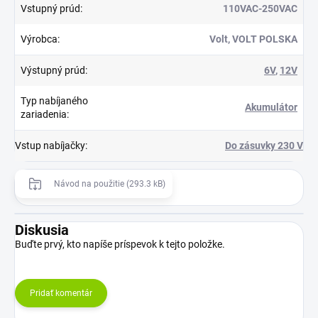
Vstupný prúd
:
110VAC-250VAC
Výrobca
:
Volt, VOLT POLSKA
Výstupný prúd
:
6V
,
12V
Typ nabíjaného
Akumulátor
zariadenia
:
Vstup nabíjačky
:
Do zásuvky 230 V
Návod na použitie (293.3 kB)
Diskusia
Buďte prvý, kto napíše príspevok k tejto položke.
Pridať komentár