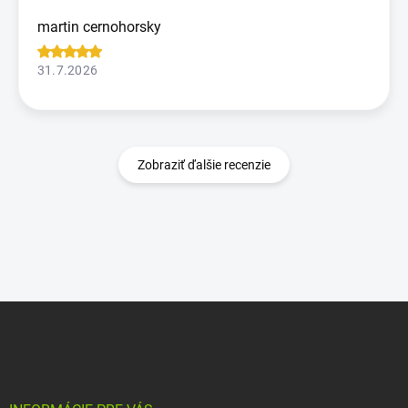
martin cernohorsky
31.7.2026
Zobraziť ďalšie recenzie
Z
á
p
ä
t