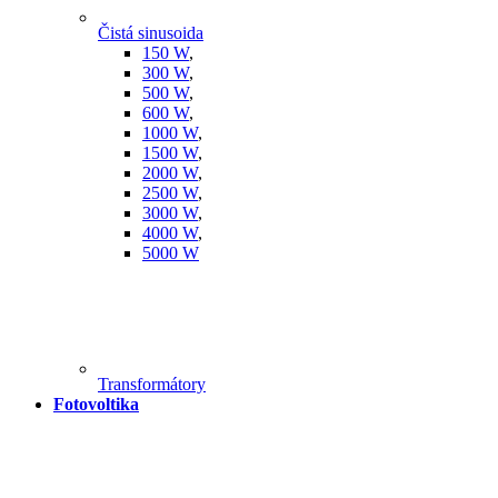
Čistá sinusoida
150 W
,
300 W
,
500 W
,
600 W
,
1000 W
,
1500 W
,
2000 W
,
2500 W
,
3000 W
,
4000 W
,
5000 W
Transformátory
Fotovoltika