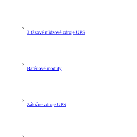
3-fázové núdzové zdroje UPS
Batériové moduly
Záložne zdroje UPS