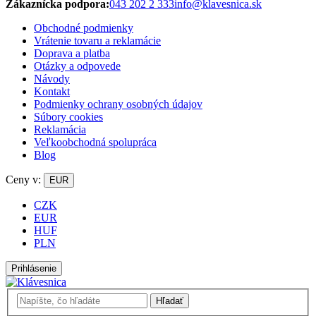
Zákaznícka podpora:
043 202 2 333
info@klavesnica.sk
Obchodné podmienky
Vrátenie tovaru a reklamácie
Doprava a platba
Otázky a odpovede
Návody
Kontakt
Podmienky ochrany osobných údajov
Súbory cookies
Reklamácia
Veľkoobchodná spolupráca
Blog
Ceny v:
EUR
CZK
EUR
HUF
PLN
Prihlásenie
Hľadať