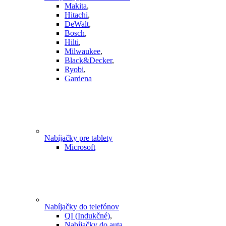
Makita
,
Hitachi
,
DeWalt
,
Bosch
,
Hilti
,
Milwaukee
,
Black&Decker
,
Ryobi
,
Gardena
Nabíjačky pre tablety
Microsoft
Nabíjačky do telefónov
QI (Indukčné)
,
Nabíjačky do auta
,