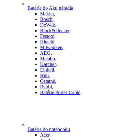
Batérie do Aku náradia
Makita
,
Bosch
,
DeWalt
,
Black&Decker
,
Festool
,
Hitachi
,
Milwaukee
,
AEG
,
Metabo
,
Karcher
,
Einhell
,
Hilti
,
Ostatné
,
Ryobi
,
Batérie Porter-Cable
Batérie do notebooku
Acer
,