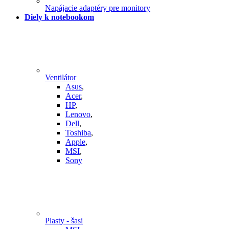
Napájacie adaptéry pre monitory
Diely k notebookom
Ventilátor
Asus
,
Acer
,
HP
,
Lenovo
,
Dell
,
Toshiba
,
Apple
,
MSI
,
Sony
Plasty - šasi