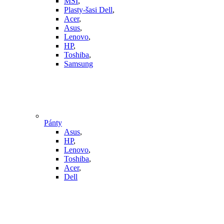
MSI
,
Plasty-šasi Dell
,
Acer
,
Asus
,
Lenovo
,
HP
,
Toshiba
,
Samsung
Pánty
Asus
,
HP
,
Lenovo
,
Toshiba
,
Acer
,
Dell