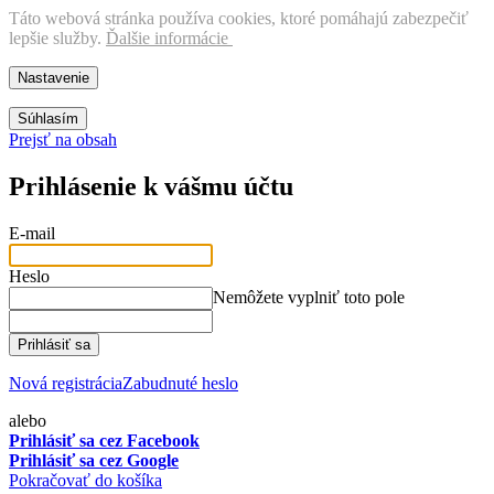
Táto webová stránka používa cookies, ktoré pomáhajú zabezpečiť
lepšie služby
.
Ďalšie informácie
Nastavenie
Súhlasím
Prejsť na obsah
Prihlásenie k vášmu účtu
E-mail
Heslo
Nemôžete vyplniť toto pole
Prihlásiť sa
Nová registrácia
Zabudnuté heslo
alebo
Prihlásiť sa cez Facebook
Prihlásiť sa cez Google
Pokračovať do košíka