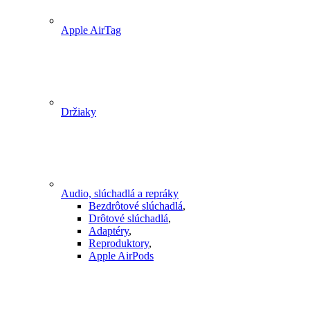
Apple AirTag
Držiaky
Audio, slúchadlá a repráky
Bezdrôtové slúchadlá
,
Drôtové slúchadlá
,
Adaptéry
,
Reproduktory
,
Apple AirPods