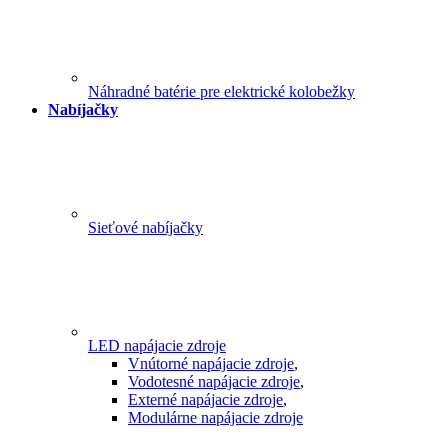
Náhradné batérie pre elektrické kolobežky
Nabíjačky
Sieťové nabíjačky
LED napájacie zdroje
Vnútorné napájacie zdroje
,
Vodotesné napájacie zdroje
,
Externé napájacie zdroje
,
Modulárne napájacie zdroje