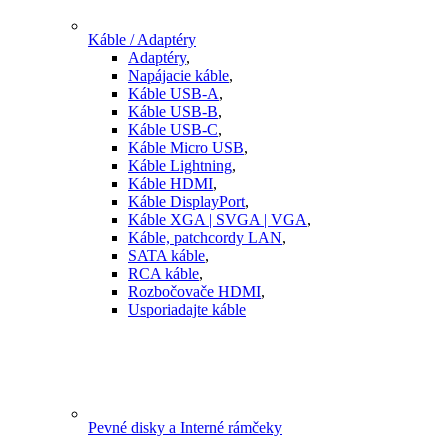
Káble / Adaptéry
Adaptéry
,
Napájacie káble
,
Káble USB-A
,
Káble USB-B
,
Káble USB-C
,
Káble Micro USB
,
Káble Lightning
,
Káble HDMI
,
Káble DisplayPort
,
Káble XGA | SVGA | VGA
,
Káble, patchcordy LAN
,
SATA káble
,
RCA káble
,
Rozbočovače HDMI
,
Usporiadajte káble
Pevné disky a Interné rámčeky