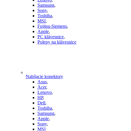
Samsung
,
Sony
,
Toshiba
,
MSI
,
Fujitsu-Siemens
,
Apple
,
PC klávesnice
,
Polepy na klávesnice
Nabíjacie konektory
Asus
,
Acer
,
Lenovo
,
HP
,
Dell
,
Toshiba
,
Samsung
,
Apple
,
Sony
,
MSI