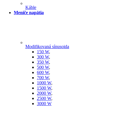
Káble
Meniče napätia
Modifikovaná sínusoida
150 W
,
300 W
,
350 W
,
500 W
,
600 W
,
700 W
,
1000 W
,
1500 W
,
2000 W
,
2500 W
,
3000 W