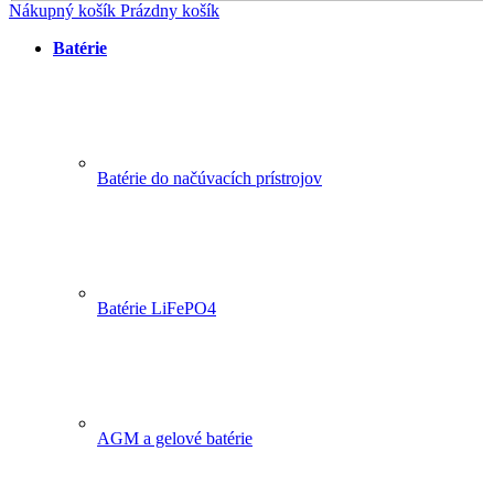
Nákupný košík
Prázdny košík
Batérie
Batérie do načúvacích prístrojov
Batérie LiFePO4
AGM a gelové batérie