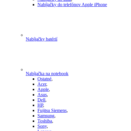
Nabíjačky do telefónov Apple iPhone
Nabíjačky batérií
Nabíjačka na notebook
Ostatné
,
Acer
,
Apple
,
Asus
,
Dell
,
HP
,
Fujitsu Siemens
,
Samsung
,
Toshiba
,
Sony
,