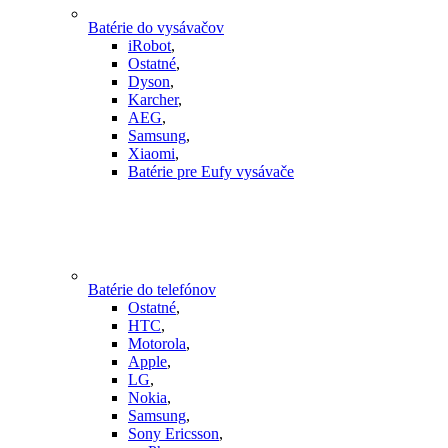
Batérie do vysávačov
iRobot
,
Ostatné
,
Dyson
,
Karcher
,
AEG
,
Samsung
,
Xiaomi
,
Batérie pre Eufy vysávače
Batérie do telefónov
Ostatné
,
HTC
,
Motorola
,
Apple
,
LG
,
Nokia
,
Samsung
,
Sony Ericsson
,