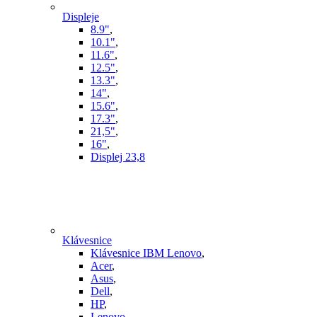
Displeje
8.9"
,
10.1"
,
11.6"
,
12.5"
,
13.3"
,
14"
,
15.6"
,
17.3"
,
21,5"
,
16"
,
Displej 23,8
Klávesnice
Klávesnice IBM Lenovo
,
Acer
,
Asus
,
Dell
,
HP
,
Lenovo
,