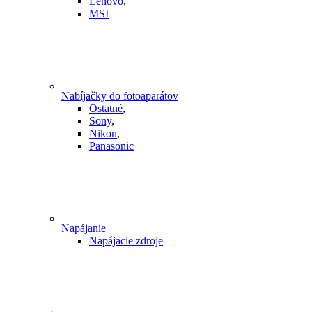
Lenovo
,
MSI
Nabíjačky do fotoaparátov
Ostatné
,
Sony
,
Nikon
,
Panasonic
Napájanie
Napájacie zdroje