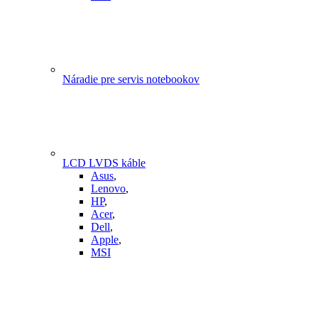
Náradie pre servis notebookov
LCD LVDS káble
Asus
,
Lenovo
,
HP
,
Acer
,
Dell
,
Apple
,
MSI