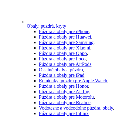
Obaly, puzdrá, kryty
Púzdra a obaly pre iPhone
,
Púzdra a obaly pre Huawei
,
Púzdra a obaly pre Samsung
,
Púzdra a obaly pre Xiaomi
,
Púzdra a obaly pre Oppo
,
Púzdra a obaly pre Poco
,
Púzdra a obaly pre AirPods
,
Ostatné obaly a púzdra
,
Púzdra a obaly pre iPad
,
Remienky, puzdra pre Apple Watch
,
Púzdra a obaly pre Honor
,
Púzdra a obaly pre AirTag
,
Púzdra a obaly pre Motorolu
,
Púzdra a obaly pre Realme
,
Vodotesné a vodeodolné púzdra, obaly
,
Púzdra a obaly pre Infinix