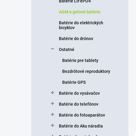
n
Batérie LiFePO4
e
AGM a gelové batérie
l
Batérie do elektrických
bicyklov
Batérie do drónov
Ostatné
Batérie pre tablety
Bezdrôtové reproduktory
Batérie GPS
Batérie do vysávačov
Batérie do telefónov
Batérie do fotoaparátov
Batérie do Aku náradia