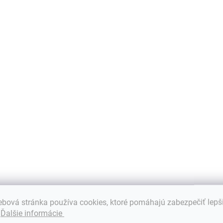
€12,80 bez DPH
€16,99 bez DPH
bezpečnosť
Do košíka
Do košíka
M
b
Batéria AGM je
Batéria AGM s
p
určená na použitie
kapacitou 9 Ah je
k
v systémoch
určená na použitie
z
núdzového
v systémoch
e
napájania a v iných
núdzového
situáciách, kde...
napájania a
systémoch...
NOVINKA
AKC
bová stránka používa cookies, ktoré pomáhajú zabezpečiť lepš
.
Ďalšie informácie
1-3 PRAC.DNÍ
SKLADOM