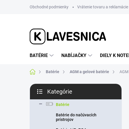
Prejsť
Obchodné podmienky
Vrátenie tovaru a reklamácie
na
obsah
BATÉRIE
NABÍJAČKY
DIELY K NO
Domov
Batérie
AGM a gelové batérie
AGM 
B
Kategórie
o
Preskočiť
č
kategórie
n
Batérie
ý
Batérie do načúvacích
p
prístrojov
a