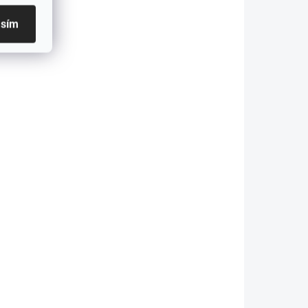
SKLADOM
SKLADOM
Batéria AGM
Batéria AGM
asím
VRLA Green
Green Cell 6V
ell 12V 2.3Ah
4.5Ah
€12,08
€10,82
9,82 bez DPH
€8,80 bez DPH
Do košíka
Do košíka
aximálna
Maximálna
ezpečnosť pri
bezpečnosť pri
oužívaní vďaka
používaní vďaka
onštrukcii
konštrukcii
abraňujúcej úniku
zabraňujúcej úniku
lektrolytu Úplne
elektrolytu Úplne
ez...
bez...
IA
AKCIA