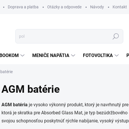
Doprava a platba
Otázky a odpovede
Návody
Kontakt
Hľadať
TEBOOKOM
MENIČE NAPÄTIA
FOTOVOLTIKA
batérie
AGM batérie
AGM batéria
je vysoko výkonný produkt, ktorý je navrhnutý pre
ktorá je skratka pre Absorbed Glass Mat, je typ bezúdržbovéh
svojou schopnosťou poskytnúť rýchle nabíjanie, vysoký výstupn