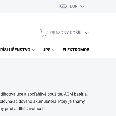
EUR
Podmienky ochrany osobných údajov
Súbory cookies
Rekla
PRÁZDNY KOŠÍK
NÁKUPNÝ
KOŠÍK
PRÍSLUŠENSTVO
UPS
ELEKTROMOBILITA
O
 dlhotrvajúce a spoľahlivé použitie. AGM batéria,
o olovna-acidového akumulátora, ktorý je známy
ý prúd a dlhú životnosť.