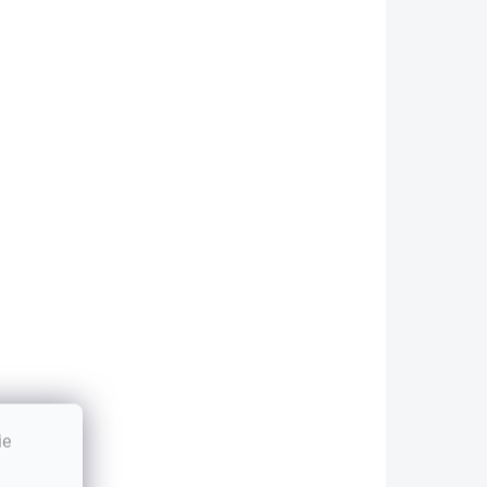
Do košíka
Do košíka
aximálna
Maximálna
ezpečnosť pri
bezpečnosť pri
oužívaní vďaka
používaní vďaka
onštrukcii
konštrukcii
abraňujúcej úniku
zabraňujúcej úniku
lektrolytu Úplne...
elektrolytu Úplne
bez...
IA
AKCIA
ie