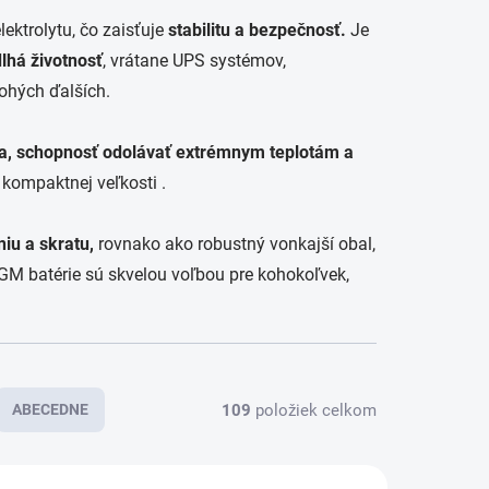
ektrolytu, čo zaisťuje
stabilitu a bezpečnosť.
Je
lhá životnosť
, vrátane UPS systémov,
ohých ďalších.
ia, schopnosť odolávať extrémnym teplotám a
 kompaktnej veľkosti .
niu a skratu,
rovnako ako robustný vonkajší obal,
AGM batérie sú skvelou voľbou pre kohokoľvek,
109
položiek celkom
ABECEDNE