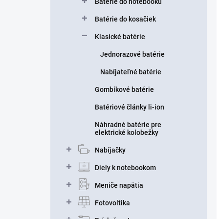
Batérie do notebooku
Batérie do kosačiek
Klasické batérie
Jednorazové batérie
Nabíjateľné batérie
Gombíkové batérie
Batériové články li-ion
Náhradné batérie pre
elektrické kolobežky
Nabíjačky
Diely k notebookom
Meniče napätia
Fotovoltika