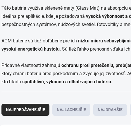
Táto batéria využíva sklenené maty (Glass Mat) na absorpciu el
ideálna pre aplikácie, kde je požadovaná
vysoká výkonnosť a d
bezpečnostných systémov, núdzových svetiel, fotovoltiky a mn
AGM batérie sú tiež obľúbené pre ich
nízku mieru sebavybíjan
vysokú energetickú hustotu
. Sú tiež ľahko prenosné vďaka ich
Prídavné vlastnosti zahŕňajú
ochranu proti pretečeniu, prebíja
ktorý chráni batériu pred poškodením a zvyšuje jej životnosť. 
kto hľadá
spoľahlivú, výkonnú a dlhotrvajúcu batériu.
R
a
NAJPREDÁVANEJŠIE
NAJLACNEJŠIE
NAJDRAHŠIE
d
e
n
V