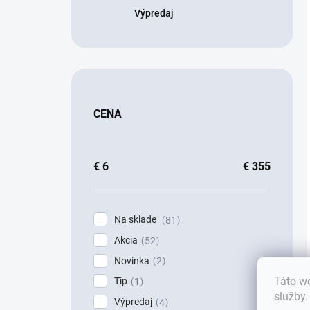
Výpredaj
CENA
€
6
€
355
Na sklade
81
Akcia
52
Novinka
2
Táto we
Tip
1
služby
Výpredaj
4