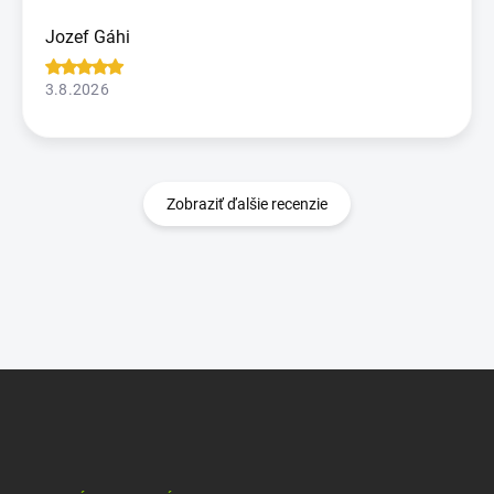
Jozef Gáhi
3.8.2026
Zobraziť ďalšie recenzie
Z
á
p
ä
t