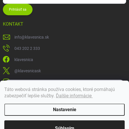
Prihlásiť sa
KONTAKT
info
@
klavesnica.sk
043 202 2 333
klavesnica
@klavesnicask
klavesnica_sk
×
Táto webová stránka používa cookies, ktoré pomáhajú
Dobrý deň! 👋 Pomôžem vám nájsť správny diel. Napíšte mi.
zabezpečiť lepšie služby
.
Ďalšie informácie
Doprava a platba
Nastavenie
Copyright 2026
Klávesnica
. Všetky práva vyhradené.
Súhlasím