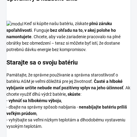
Keď si kúpite našu batériu, získate
plnú záruku
spoľahlivosti
. Funguje
bez ohľadu na to, v akej polohe ho
namontujete
. Chcete, aby vaše zariadenie pracovalo na plné
obrátky bez obmedzení – teraz si môžete byť istí, že dostane
potrebnú dávku energie bez kompromisov.
Starajte sa o svoju batériu
Pamätajte, že správne používanie a správna starostlivosť o
batériu AGM je veľmi dôležitá pre jej životnosť.
Časté a hlboké
vybíjanie určite nebude mať pozitívny vplyv na jeho účinnosť
. Ak
chcete využiť dlhú výdrž batérie
, skúste
:
-
vyhnúť sa hlbokému výboju
,
- dbajte na správny spôsob nabíjania -
nenabíjajte batériu príliš
veľkým prúdom
,
- vyhýbajte sa veľmi nízkym teplotám a dlhodobému vystaveniu
vysokým teplotám.