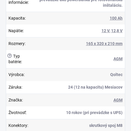
informácie
:
inštaláciu.
Kapacita
:
100 Ah
Napätie
:
12 V
,
12,8 V
Rozmery
:
165 x 320 x 210 mm
?
Typ
AGM
batérie
:
Výrobca
:
Qoltec
Záruka
:
24 (12 na kapacitu) Mesiacov
Značka
:
AGM
Životnosť
:
10 rokov (pri prevádzke s UPS)
Konektory
:
skrutkový spoj M8