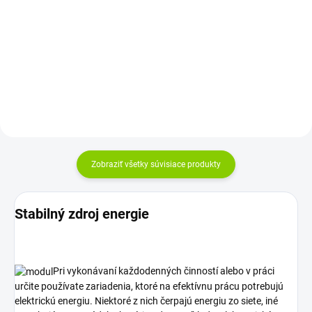
Zabezpečuje hydroizoláciu
Kábel je určený na pripojenie
Uľahčuje vetranie...
AGM a gélových batérii.
Zobraziť všetky súvisiace produkty
Stabilný zdroj energie
Pri vykonávaní každodenných činností alebo v práci
určite používate zariadenia, ktoré na efektívnu prácu potrebujú
elektrickú energiu. Niektoré z nich čerpajú energiu zo siete, iné