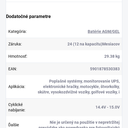
Dodatočné parametre
Kategória
:
Batérie AGM/GEL
Záruka
:
24 (12 na kapacitu)Mesiacov
Hmotnosť
:
29.38 kg
EAN
:
5901878530383
Poplašné systémy, monitorovanie UPS,
Aplikácia
:
elektronické hračky, motocykle, štvorkolky,
skútre, vysokozdvižné vozíky, golfové vozíky, i
Cyklické
14.4V - 15.0V
nabíjanie
:
Nie je určený na použitie v nepretržitej
Ďalšie
prevádzke ako powerbanka pre fotovoltaickú