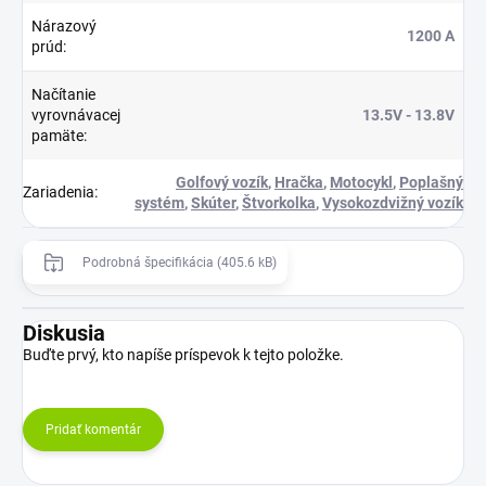
Nárazový
1200 A
prúd
:
Načítanie
vyrovnávacej
13.5V - 13.8V
pamäte
:
Golfový vozík
,
Hračka
,
Motocykl
,
Poplašný
Zariadenia
:
systém
,
Skúter
,
Štvorkolka
,
Vysokozdvižný vozík
Podrobná špecifikácia (405.6 kB)
Diskusia
Buďte prvý, kto napíše príspevok k tejto položke.
Pridať komentár