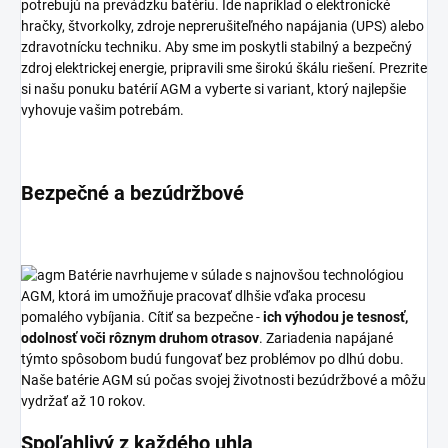
potrebujú na prevádzku batériu. Ide napríklad o elektronické
hračky, štvorkolky, zdroje neprerušiteľného napájania (UPS) alebo
zdravotnícku techniku. Aby sme im poskytli stabilný a bezpečný
zdroj elektrickej energie, pripravili sme širokú škálu riešení. Prezrite
si našu ponuku batérií AGM a vyberte si variant, ktorý najlepšie
vyhovuje vašim potrebám.
Bezpečné a bezúdržbové
Batérie navrhujeme v súlade s najnovšou technológiou
AGM, ktorá im umožňuje pracovať dlhšie vďaka procesu
pomalého vybíjania. Cítiť sa bezpečne -
ich výhodou je tesnosť,
odolnosť voči rôznym druhom otrasov
. Zariadenia napájané
týmto spôsobom budú fungovať bez problémov po dlhú dobu.
Naše batérie AGM sú počas svojej životnosti bezúdržbové a môžu
vydržať až 10 rokov.
Spoľahlivý z každého uhla