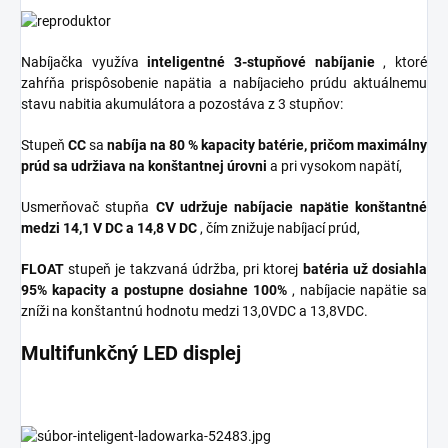
Nabíjačka využíva
inteligentné 3-stupňové nabíjanie
, ktoré
zahŕňa prispôsobenie napätia a nabíjacieho prúdu aktuálnemu
stavu nabitia akumulátora a pozostáva z 3 stupňov:
Stupeň
CC
sa
nabíja na 80 % kapacity batérie, pričom maximálny
prúd sa udržiava na konštantnej úrovni
a pri vysokom napätí,
Usmerňovač stupňa
CV
udržuje nabíjacie napätie konštantné
medzi 14,1 V DC a 14,8 V DC
, čím znižuje nabíjací prúd,
FLOAT
stupeň je takzvaná údržba, pri ktorej
batéria už dosiahla
95% kapacity a postupne dosiahne 100%
, nabíjacie napätie sa
zníži na konštantnú hodnotu medzi 13,0VDC a 13,8VDC.
Multifunkčný LED displej