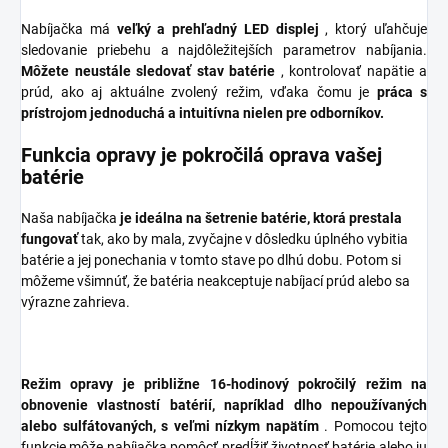
Nabíjačka má
veľký a prehľadný LED displej
, ktorý uľahčuje
sledovanie priebehu a najdôležitejších parametrov nabíjania.
Môžete neustále sledovať stav batérie
, kontrolovať napätie a
prúd, ako aj aktuálne zvolený režim, vďaka čomu je
práca s
prístrojom jednoduchá a intuitívna nielen pre odborníkov.
Funkcia opravy je pokročilá oprava vašej
batérie
Naša nabíjačka
je ideálna na šetrenie batérie, ktorá prestala
fungovať
tak, ako by mala, zvyčajne v dôsledku úplného vybitia
batérie a jej ponechania v tomto stave po dlhú dobu. Potom si
môžeme všimnúť, že batéria neakceptuje nabíjací prúd alebo sa
výrazne zahrieva.
Režim opravy je približne 16-hodinový pokročilý režim na
obnovenie vlastností batérií, napríklad dlho nepoužívaných
alebo sulfátovaných, s veľmi nízkym napätím
. Pomocou tejto
funkcie môže nabíjačka pomôcť predĺžiť životnosť batérie alebo ju