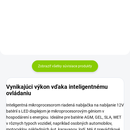
Nabíjačka Green Cell s funkciou
Úplne bez...
diagnostiky - analýza
technického stavu batérie a
automatický...
Zobraziť všetky súvisiace produkty
Vynikajúci výkon vďaka inteligentnému
ovládaniu
Inteligentná mikroprocesorom riadená nabíjačka na nabíjanie 12V
batérií s LED displejom je mikroprocesorovým géniom v
hospodárení s energiou. Ideálne pre batérie AGM, GEL, SLA, WET
v rôznych typoch vozidiel, napríklad osobných automobilov,
motocyklov, nákladných áut, karavanov, lodí. Má 4 prevádzkové