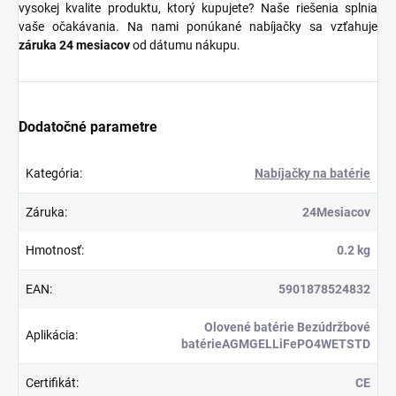
vysokej kvalite produktu, ktorý kupujete? Naše riešenia splnia
vaše očakávania. Na nami ponúkané nabíjačky sa vzťahuje
záruka 24 mesiacov
od dátumu nákupu.
Dodatočné parametre
Kategória
:
Nabíjačky na batérie
Záruka
:
24Mesiacov
Hmotnosť
:
0.2 kg
EAN
:
5901878524832
Olovené batérie Bezúdržbové
Aplikácia
:
batérieAGMGELLiFePO4WETSTD
Certifikát
:
CE