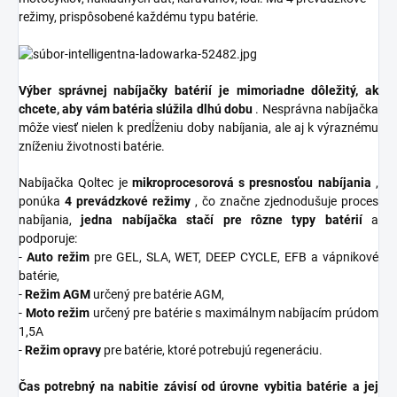
režimy, prispôsobené každému typu batérie.
Výber správnej nabíjačky batérií je mimoriadne dôležitý, ak
chcete, aby vám batéria slúžila dlhú dobu
. Nesprávna nabíjačka
môže viesť nielen k predĺženiu doby nabíjania, ale aj k výraznému
zníženiu životnosti batérie.
Nabíjačka Qoltec je
mikroprocesorová s presnosťou nabíjania
,
ponúka
4 prevádzkové režimy
, čo značne zjednodušuje proces
nabíjania,
jedna nabíjačka stačí pre rôzne typy batérií
a
podporuje:
-
Auto režim
pre GEL, SLA, WET, DEEP CYCLE, EFB a vápnikové
batérie,
-
Režim AGM
určený pre batérie AGM,
-
Moto režim
určený pre batérie s maximálnym nabíjacím prúdom
1,5A
-
Režim opravy
pre batérie, ktoré potrebujú regeneráciu.
Čas potrebný na nabitie závisí od úrovne vybitia batérie a jej