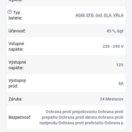
?
Typ
AGM
,
EFB
,
Gel
,
SLA
,
VRLA
batérie
:
Účinnosť
:
85 %, &gt
Vstupné
220 - 240 V
napätie
:
Výstupné
12V
napätie
:
Výstupný
6A
prúd
:
Záruka
:
24 Mesiacov
Ochrana proti prepólovaniu Ochrana proti
Bezpečnosť
:
prepätiu Ochrana proti skratu Ochrana proti
nadprúdu Ochrana proti prehriatiu Ochrana p