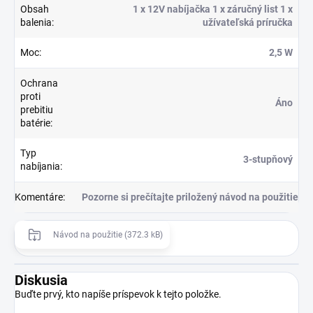
Obsah
1 x 12V nabíjačka 1 x záručný list 1 x
balenia
:
užívateľská príručka
Moc
:
2,5 W
Ochrana
proti
Áno
prebitiu
batérie
:
Typ
3-stupňový
nabíjania
:
Komentáre
:
Pozorne si prečítajte priložený návod na použitie
Návod na použitie (372.3 kB)
Diskusia
Buďte prvý, kto napíše príspevok k tejto položke.