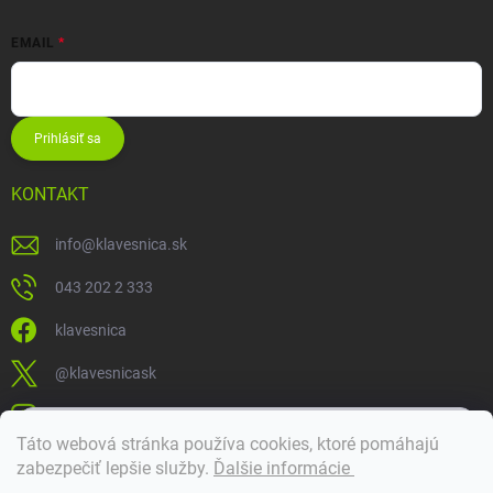
EMAIL
Prihlásiť sa
KONTAKT
info
@
klavesnica.sk
043 202 2 333
klavesnica
@klavesnicask
klavesnica_sk
×
Táto webová stránka používa cookies, ktoré pomáhajú
Dobrý deň! 👋 Pomôžem vám nájsť správny diel. Napíšte mi.
zabezpečiť lepšie služby
.
Ďalšie informácie