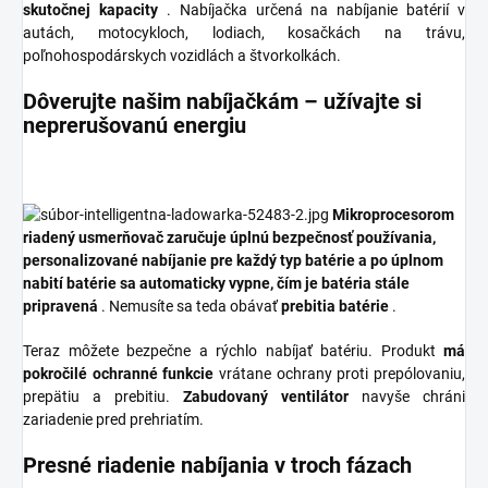
skutočnej kapacity
. Nabíjačka určená na nabíjanie batérií v
autách, motocykloch, lodiach, kosačkách na trávu,
poľnohospodárskych vozidlách a štvorkolkách.
Dôverujte našim nabíjačkám – užívajte si
neprerušovanú energiu
Mikroprocesorom
riadený usmerňovač zaručuje úplnú bezpečnosť používania,
personalizované nabíjanie pre každý typ batérie a po úplnom
nabití batérie sa automaticky vypne, čím je batéria stále
pripravená
. Nemusíte sa teda obávať
prebitia batérie
.
Teraz môžete bezpečne a rýchlo nabíjať batériu. Produkt
má
pokročilé ochranné funkcie
vrátane ochrany proti prepólovaniu,
prepätiu a prebitiu.
Zabudovaný ventilátor
navyše chráni
zariadenie pred prehriatím.
Presné riadenie nabíjania v troch fázach