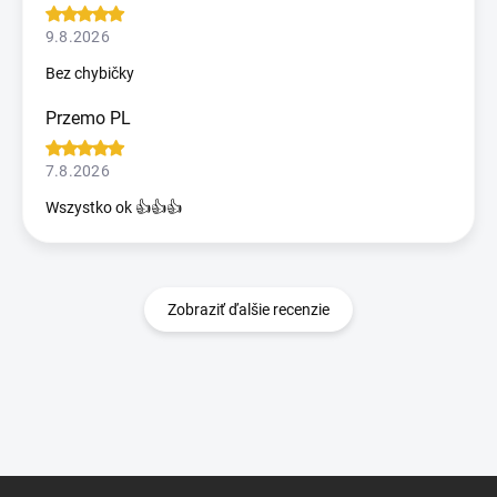
9.8.2026
Bez chybičky
Przemo PL
7.8.2026
Wszystko ok 👍👍👍
Zobraziť ďalšie recenzie
Z