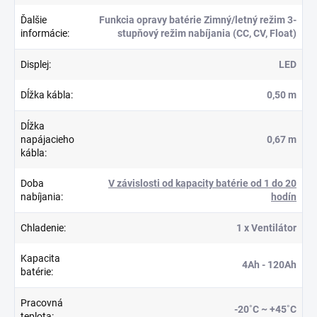
Ďalšie
Funkcia opravy batérie Zimný/letný režim 3-
informácie
:
stupňový režim nabíjania (CC, CV, Float)
Displej
:
LED
Dĺžka kábla
:
0,50 m
Dĺžka
napájacieho
0,67 m
kábla
:
Doba
V závislosti od kapacity batérie od 1 do 20
nabíjania
:
hodín
Chladenie
:
1 x Ventilátor
Kapacita
4Ah - 120Ah
batérie
:
Pracovná
-20˚C ~ +45˚C
teplota
: