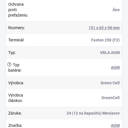
Ochrana
proti
Áno
preťaženiu
:
Rozmery
:
151 x 65 x 98 mm
Terminál
:
Faston 250 (F2)
Typ
:
VRLA AGM
?
Typ
AGM
batérie
:
Výrobca
:
Green Cell
Výrobca
GreenCell
článkov
:
Záruka
:
24 (12 na kapacitu) Mesiacov
Značka
:
AGM