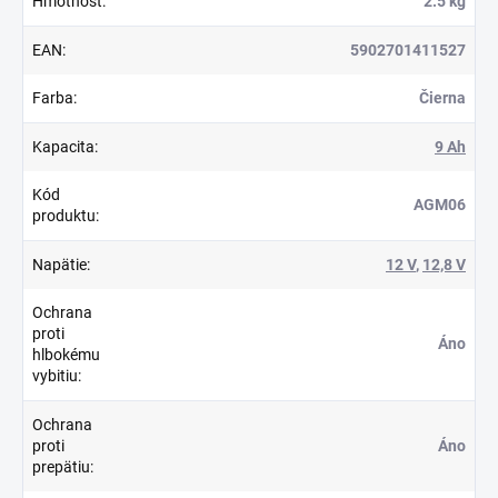
Hmotnosť
:
2.5 kg
EAN
:
5902701411527
Farba
:
Čierna
Kapacita
:
9 Ah
Kód
AGM06
produktu
:
Napätie
:
12 V
,
12,8 V
Ochrana
proti
Áno
hlbokému
vybitiu
:
Ochrana
proti
Áno
prepätiu
: