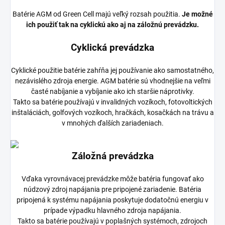
Batérie AGM od Green Cell majú veľký rozsah použitia.
Je možné
ich použiť tak na cyklickú ako aj na záložnú prevádzku.
Cyklická prevádzka
Cyklické použitie batérie zahŕňa jej používanie ako samostatného,
​​nezávislého zdroja energie. AGM batérie sú vhodnejšie na veľmi
časté nabíjanie a vybíjanie ako ich staršie náprotivky.
Takto sa batérie používajú v invalidných vozíkoch, fotovoltických
inštaláciách, golfových vozíkoch, hračkách, kosačkách na trávu a
v mnohých ďalších zariadeniach.
Záložná prevádzka
Vďaka vyrovnávacej prevádzke môže batéria fungovať ako
núdzový zdroj napájania pre pripojené zariadenie. Batéria
pripojená k systému napájania poskytuje dodatočnú energiu v
prípade výpadku hlavného zdroja napájania.
Takto sa batérie používajú v poplašných systémoch, zdrojoch