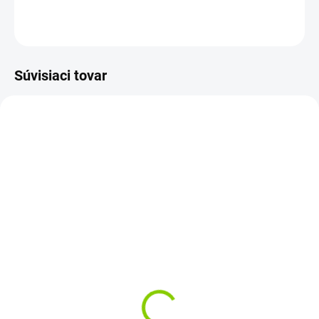
OPÝTAŤ SA
STRÁŽIŤ
Súvisiaci tovar
AKCIA
AKCIA
SKLADOM
SKLADOM
Batéria AGM Green Cell
Batéria AGM Green Cell
12V 7Ah
12V 7.2Ah
€18,33
€19,67
€14,90 bez DPH
€15,99 bez DPH