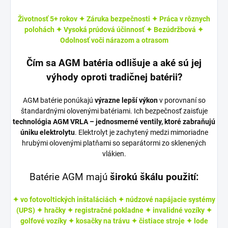
Životnosť 5+ rokov ✦ Záruka bezpečnosti ✦ Práca v rôznych
polohách ✦ Vysoká prúdová účinnosť ✦ Bezúdržbová ✦
Odolnosť voči nárazom a otrasom
Čím sa AGM batéria odlišuje a aké sú jej
výhody oproti tradičnej batérii?
AGM batérie ponúkajú
výrazne lepší výkon
v porovnaní so
štandardnými olovenými batériami. Ich bezpečnosť zaisťuje
technológia AGM VRLA – jednosmerné ventily, ktoré zabraňujú
úniku elektrolytu
. Elektrolyt je zachytený medzi mimoriadne
hrubými olovenými platňami so separátormi zo sklenených
vlákien.
Batérie AGM majú
širokú škálu použití:
✦
vo fotovoltických inštaláciách
✦ núdzové napájacie systémy
(UPS)
✦ hračky
✦ registračné pokladne
✦ invalidné vozíky
✦
golfové vozíky
✦ kosačky na trávu
✦ čistiace stroje
✦ lode