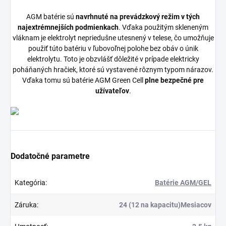
AGM batérie sú
navrhnuté na prevádzkový režim v tých
najextrémnejších podmienkach
. Vďaka použitým skleneným
vláknam je elektrolyt nepriedušne utesnený v telese, čo umožňuje
použiť túto batériu v ľubovoľnej polohe bez obáv o únik
elektrolytu. Toto je obzvlášť dôležité v prípade elektricky
poháňaných hračiek, ktoré sú vystavené rôznym typom nárazov.
Vďaka tomu sú batérie AGM Green Cell
plne bezpečné pre
užívateľov
.
Dodatočné parametre
Kategória
:
Batérie AGM/GEL
Záruka
:
24 (12 na kapacitu)Mesiacov