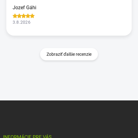
Jozef Gáhi
3.8.2026
Zobraziť ďalšie recenzie
Z
á
p
ä
t
i
INFORMÁCIE PRE VÁS