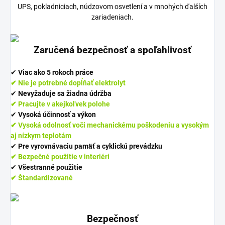
UPS, pokladniciach, núdzovom osvetlení a v mnohých ďalších
zariadeniach.
Zaručená bezpečnosť a spoľahlivosť
✔︎
Viac ako 5 rokoch práce
✔︎ Nie je potrebné dopĺňať elektrolyt
✔︎
Nevyžaduje sa žiadna údržba
✔︎ Pracujte v akejkoľvek polohe
✔︎
Vysoká účinnosť a výkon
✔︎ Vysoká odolnosť voči mechanickému poškodeniu a vysokým
aj nízkym teplotám
✔︎
Pre vyrovnávaciu pamäť a cyklickú prevádzku
✔︎ Bezpečné použitie v interiéri
✔︎
Všestranné použitie
✔︎ Štandardizované
Bezpečnosť