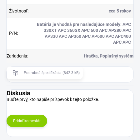
Životnosť
:
cca 5 rokov
Batéria je vhodná pre nasledujúce modely: APC
330XT APC 360SX APC 600 APC AP280 APC
P/N
:
AP330 APC AP360 APC AP600 APC APC400
APC APC
Zariadenia
:
Hračka
,
Poplašný systém
Podrobná špecifikácia (842.3 kB)
Diskusia
Buďte prvý, kto napíše príspevok k tejto položke.
Pridať komentár