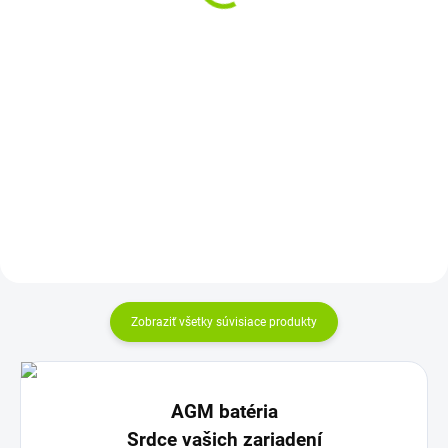
Do košíka
Do košíka
Maximálna bezpečnosť pri
Maximálna bezpečnosť pri
používaní vďaka konštrukcii
používaní vďaka konštrukcii
zabraňujúcej úniku elektrolytu
zabraňujúcej úniku elektrolytu
Úplne bez...
Úplne bez...
Zobraziť všetky súvisiace produkty
AGM batéria
Srdce vašich zariadení