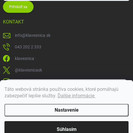
Prihlásiť sa
KONTAKT
info
@
klavesnica.sk
043 202 2 333
klavesnica
@klavesnicask
klavesnica_sk
×
Táto webová stránka používa cookies, ktoré pomáhajú
Dobrý deň! 👋 Pomôžem vám nájsť správny diel. Napíšte mi.
zabezpečiť lepšie služby
.
Ďalšie informácie
Doprava a platba
Nastavenie
Copyright 2026
Klávesnica
. Všetky práva vyhradené.
Súhlasím