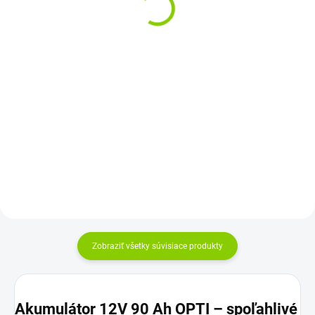
€139,25 bez DPH
€159,90 bez DPH
Do košíka
Do košíka
Maximálna bezpečnosť pri
Qoltec Deep Gel batéria určená
používaní vďaka konštrukcii
pre vyrovnávaciu prevádzku, ale
zabraňujúcej úniku elektrolytu
môže byť použitá aj pre cyklickú...
Úplne...
Zobraziť všetky súvisiace produkty
Akumulátor 12V 90 Ah OPTI – spoľahlivé