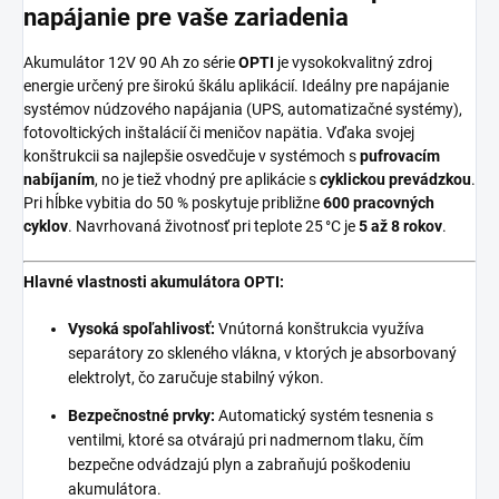
napájanie pre vaše zariadenia
Akumulátor 12V 90 Ah zo série
OPTI
je vysokokvalitný zdroj
energie určený pre širokú škálu aplikácií. Ideálny pre napájanie
systémov núdzového napájania (UPS, automatizačné systémy),
fotovoltických inštalácií či meničov napätia. Vďaka svojej
konštrukcii sa najlepšie osvedčuje v systémoch s
pufrovacím
nabíjaním
, no je tiež vhodný pre aplikácie s
cyklickou prevádzkou
.
Pri hĺbke vybitia do 50 % poskytuje približne
600 pracovných
cyklov
. Navrhovaná životnosť pri teplote 25 °C je
5
až 8 rokov
.
Hlavné vlastnosti akumulátora OPTI:
Vysoká spoľahlivosť:
Vnútorná konštrukcia využíva
separátory zo skleného vlákna, v ktorých je absorbovaný
elektrolyt, čo zaručuje stabilný výkon.
Bezpečnostné prvky:
Automatický systém tesnenia s
ventilmi, ktoré sa otvárajú pri nadmernom tlaku, čím
bezpečne odvádzajú plyn a zabraňujú poškodeniu
akumulátora.