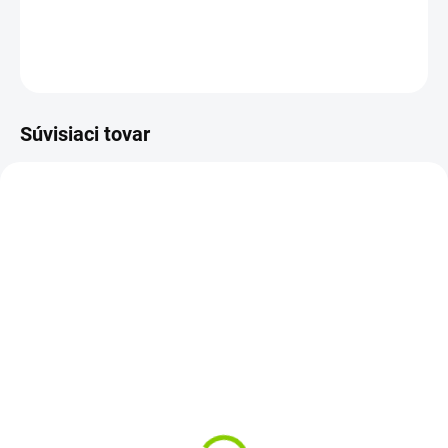
DETAILNÉ INFORMÁCIE
OPÝTAŤ SA
STRÁŽIŤ
Súvisiaci tovar
SKLADOM
1-3 PRAC.DNÍ
Gélová batéria Deep
100Ah Batéria AGM |
Cycle | 12V | 100Ah | 30.5
12V bezúdržbová 29kg
kg
€171,28
€196,68