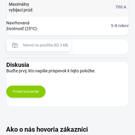
Maximálny
700 A
vybíjací prúd
:
Navrhovaná
5-8 rokov
životnosť (25°C)
:
Návod na použitie (82.3 kB)
Diskusia
Buďte prvý, kto napíše príspevok k tejto položke.
Pridať komentár