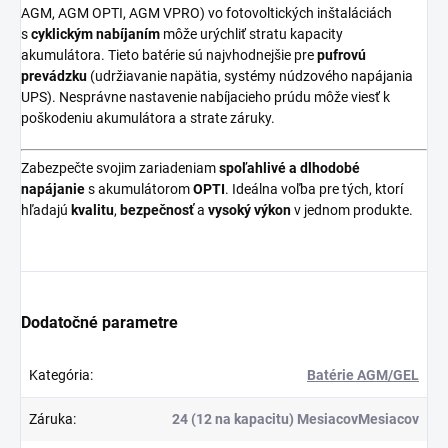
AGM, AGM OPTI, AGM VPRO) vo fotovoltických inštaláciách
s
cyklickým nabíjaním
môže urýchliť stratu kapacity
akumulátora. Tieto batérie sú najvhodnejšie pre
pufrovú
prevádzku
(udržiavanie napätia, systémy núdzového napájania
UPS). Nesprávne nastavenie nabíjacieho prúdu môže viesť k
poškodeniu akumulátora a strate záruky.
Zabezpečte svojim zariadeniam
spoľahlivé a dlhodobé
napájanie
s akumulátorom
OPTI
. Ideálna voľba pre tých, ktorí
hľadajú
kvalitu
,
bezpečnosť
a
vysoký výkon
v jednom produkte.
Dodatočné parametre
Kategória
:
Batérie AGM/GEL
Záruka
:
24 (12 na kapacitu) MesiacovMesiacov