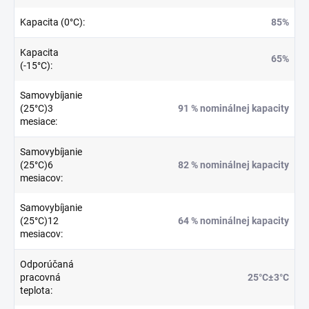
Kapacita (0°C)
:
85%
Kapacita
65%
(-15°C)
:
Samovybíjanie
(25°C)3
91 % nominálnej kapacity
mesiace
:
Samovybíjanie
(25°C)6
82 % nominálnej kapacity
mesiacov
:
Samovybíjanie
(25°C)12
64 % nominálnej kapacity
mesiacov
:
Odporúčaná
pracovná
25°C±3°C
teplota
: