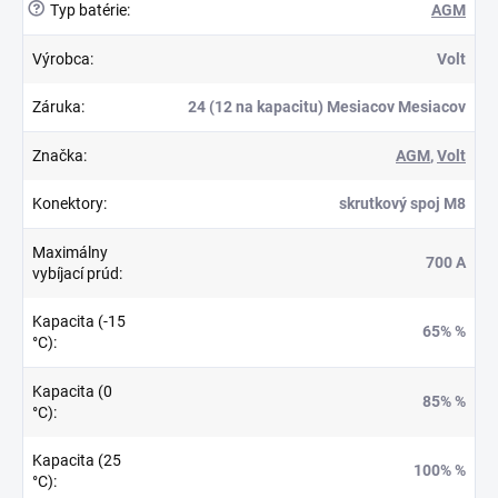
?
Typ batérie
:
AGM
Výrobca
:
Volt
Záruka
:
24 (12 na kapacitu) Mesiacov Mesiacov
Značka
:
AGM
,
Volt
Konektory
:
skrutkový spoj M8
Maximálny
700 A
vybíjací prúd
:
Kapacita (-15
65% %
°C)
:
Kapacita (0
85% %
°C)
:
Kapacita (25
100% %
°C)
: