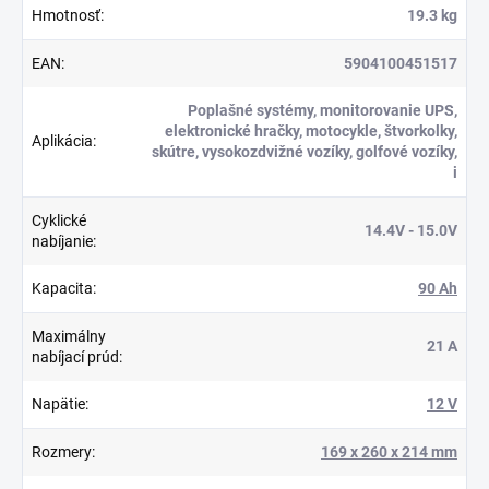
Hmotnosť
:
19.3 kg
EAN
:
5904100451517
Poplašné systémy, monitorovanie UPS,
elektronické hračky, motocykle, štvorkolky,
Aplikácia
:
skútre, vysokozdvižné vozíky, golfové vozíky,
i
Cyklické
14.4V - 15.0V
nabíjanie
:
Kapacita
:
90 Ah
Maximálny
21 A
nabíjací prúd
:
Napätie
:
12 V
Rozmery
:
169 x 260 x 214 mm