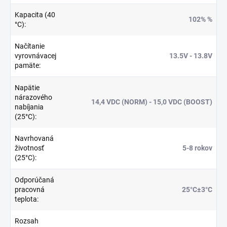
Kapacita (40
102% %
°C)
:
Načítanie
vyrovnávacej
13.5V - 13.8V
pamäte
:
Napätie
nárazového
14,4 VDC (NORM) - 15,0 VDC (BOOST)
nabíjania
(25°C)
:
Navrhovaná
životnosť
5-8 rokov
(25°C)
:
Odporúčaná
pracovná
25°C±3°C
teplota
:
Rozsah