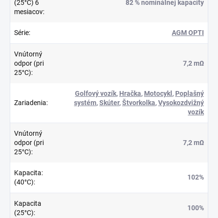
(25°C) 6
82 % nominálnej kapacity
mesiacov
:
Série
:
AGM OPTI
Vnútorný
odpor (pri
7,2 mΩ
25°C)
:
Golfový vozík
,
Hračka
,
Motocykl
,
Poplašný
Zariadenia
:
systém
,
Skúter
,
Štvorkolka
,
Vysokozdvižný
vozík
Vnútorný
odpor (pri
7,2 mΩ
25°C)
:
Kapacita:
102%
(40°C)
:
Kapacita
100%
(25°C)
: