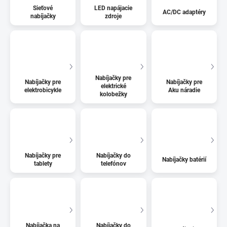
Sieťové
LED napájacie
AC/DC adaptéry
nabíjačky
zdroje
Nabíjačky pre
Nabíjačky pre
Nabíjačky pre
elektrické
elektrobicykle
Aku náradie
kolobežky
Nabíjačky pre
Nabíjačky do
Nabíjačky batérií
tablety
telefónov
Nabíjačka na
Nabíjačky do