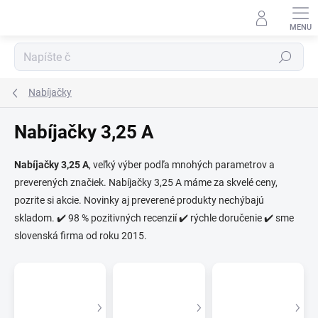
Prejsť
na
obsah
Hľadať
Nabíjačky
Nabíjačky 3,25 A
⬇
Nabíjačky 3,25 A
, veľký výber podľa mnohých parametrov a
AI asistent · online
preverených značiek. Nabíjačky 3,25 A máme za skvelé ceny,
pozrite si akcie. Novinky aj preverené produkty nechýbajú
skladom. ✔️ 98 % pozitivných recenzií ✔️ rýchle doručenie ✔️ sme
slovenská firma od roku 2015.