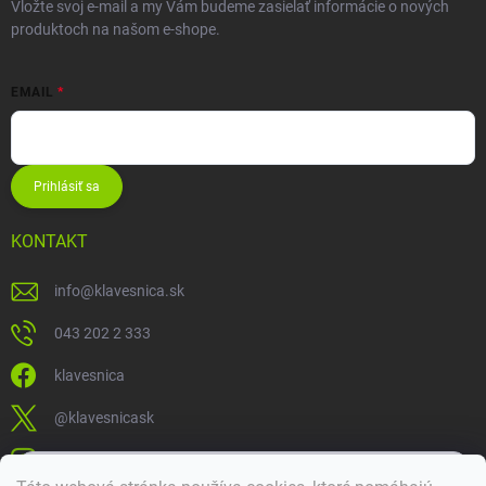
Vložte svoj e-mail a my Vám budeme zasielať informácie o nových
produktoch na našom e-shope.
EMAIL
Prihlásiť sa
KONTAKT
info
@
klavesnica.sk
043 202 2 333
klavesnica
@klavesnicask
klavesnica_sk
×