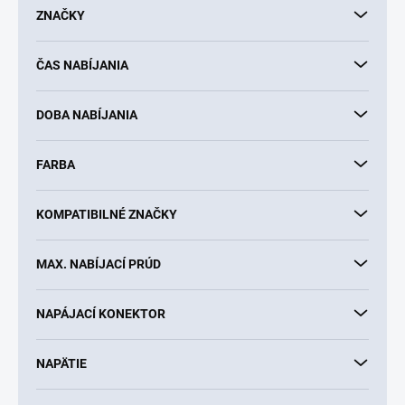
d
ZNAČKY
u
k
ČAS NABÍJANIA
t
o
v
DOBA NABÍJANIA
FARBA
KOMPATIBILNÉ ZNAČKY
MAX. NABÍJACÍ PRÚD
NAPÁJACÍ KONEKTOR
NAPÄTIE