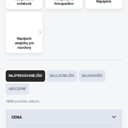
Napájanie
notebook
fotoaparátov
Napájacie
adaptéry pre
monitory
R
a
NAJPREDÁVANEJŠIE
NAJLACNEJŠIE
NAJDRAHŠIE
d
e
ABECEDNE
n
i
1039
položiek celkom
e
p
CENA
r
o