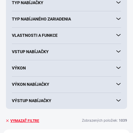
TYP NABÍJAČKY
TYP NABÍJANÉHO ZARIADENIA
VLASTNOSTI A FUNKCE
VSTUP NABÍJAČKY
VÝKON
VÝKON NABÍJAČKY
VÝSTUP NABÍJAČKY
Zobrazených položiek:
1039
VYMAZAŤ FILTRE
V