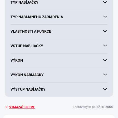
TYP NABÍJAČKY
TYP NABÍJANÉHO ZARIADENIA
VLASTNOSTI A FUNKCE
VSTUP NABÍJAČKY
VÝKON
VÝKON NABÍJAČKY
VÝSTUP NABÍJAČKY
Zobrazených položiek:
2654
VYMAZAŤ FILTRE
V