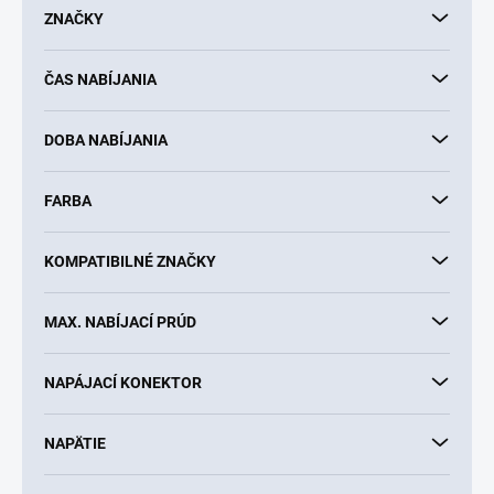
d
ZNAČKY
u
k
ČAS NABÍJANIA
t
o
v
DOBA NABÍJANIA
FARBA
KOMPATIBILNÉ ZNAČKY
MAX. NABÍJACÍ PRÚD
NAPÁJACÍ KONEKTOR
NAPÄTIE