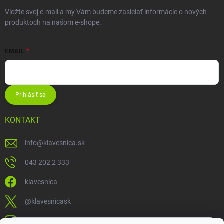
Vložte svoj e-mail a my Vám budeme zasielať informácie o nových
produktoch na našom e-shope.
EMAIL
Prihlásiť sa
KONTAKT
info
@
klavesnica.sk
043 202 2 333
klavesnica
@klavesnicask
klavesnica_sk