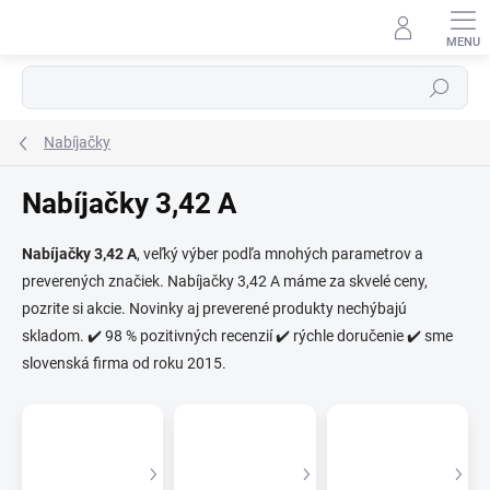
Prejsť
na
obsah
Hľadať
Nabíjačky
Nabíjačky 3,42 A
⬇
Nabíjačky 3,42 A
, veľký výber podľa mnohých parametrov a
AI asistent · online
preverených značiek. Nabíjačky 3,42 A máme za skvelé ceny,
pozrite si akcie. Novinky aj preverené produkty nechýbajú
skladom. ✔️ 98 % pozitivných recenzií ✔️ rýchle doručenie ✔️ sme
slovenská firma od roku 2015.