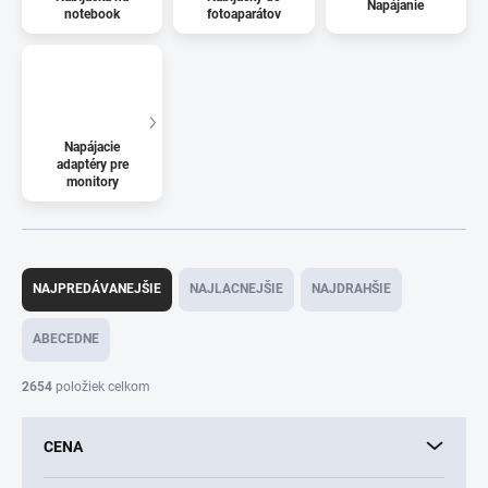
Napájanie
notebook
fotoaparátov
Napájacie
adaptéry pre
monitory
R
a
NAJPREDÁVANEJŠIE
NAJLACNEJŠIE
NAJDRAHŠIE
d
e
ABECEDNE
n
i
2654
položiek celkom
e
p
CENA
r
o