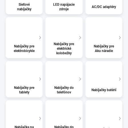
Sieťové
LED napájacie
AC/DC adaptéry
nabíjačky
zdroje
Nabíjačky pre
Nabíjačky pre
Nabíjačky pre
elektrické
elektrobicykle
Aku náradie
kolobežky
Nabíjačky pre
Nabíjačky do
Nabíjačky batérií
tablety
telefónov
Nabíjačka na
Nabíjačky do