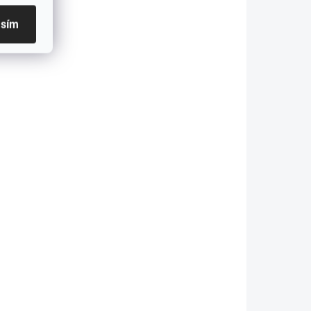
asím
3-4 PRAC.DNÍ
PREVER
DOSTUPNOSŤ
abíjačka pre
Nabíjačka pre
LiFePO4 10A
Dell 65W |
12.8V)
19.5V | 3.34A |
€26,69
4.5 * 3.0 + pin |
+ napájací
21,70 bez DPH
€21,89
kábel
€17,80 bez DPH
Do košíka
Detail
abíjací prúd 10A
možňuje nabíjať
Nabíjačky značky
iFePO4 batérie
Qoltec určené pre
abudované
notebooky sú
chrany: prepätie,
zárukou
adprúd,...