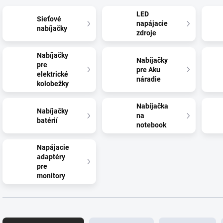
LED
Sieťové
napájacie
nabíjačky
zdroje
Nabíjačky
Nabíjačky
pre
pre Aku
elektrické
náradie
kolobežky
Nabíjačka
Nabíjačky
na
batérií
notebook
Napájacie
adaptéry
pre
monitory
R