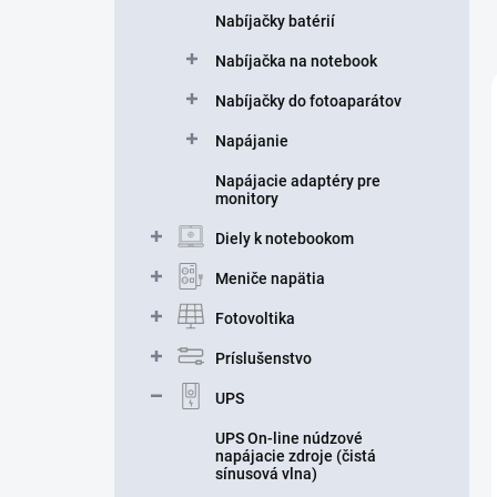
Nabíjačky batérií
Nabíjačka na notebook
Nabíjačky do fotoaparátov
Napájanie
Napájacie adaptéry pre
monitory
Diely k notebookom
Meniče napätia
Fotovoltika
Príslušenstvo
UPS
UPS On-line núdzové
napájacie zdroje (čistá
sínusová vlna)