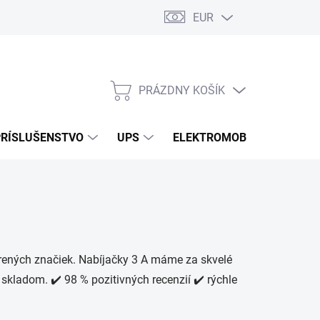
EUR
Podmienky ochrany osobných údajov
Súbory cookies
Rekla
PRÁZDNY KOŠÍK
NÁKUPNÝ
KOŠÍK
PRÍSLUŠENSTVO
UPS
ELEKTROMOBILITA
O
rených značiek. Nabíjačky 3 A máme za skvelé
 skladom. ✔️ 98 % pozitivných recenzií ✔️ rýchle