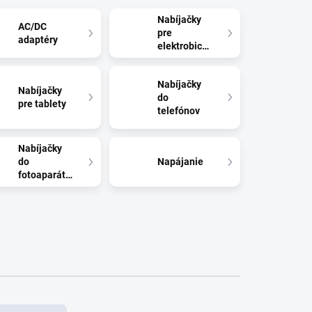
Nabíjačky
AC/DC
pre
adaptéry
elektrobicykle
Nabíjačky
Nabíjačky
do
pre tablety
telefónov
Nabíjačky
do
Napájanie
fotoaparátov