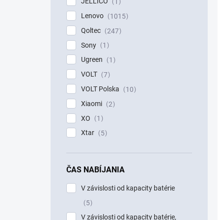
JELLICO
1
Lenovo
1015
Qoltec
247
Sony
1
Ugreen
1
VOLT
7
VOLT Polska
10
Xiaomi
2
XO
1
Xtar
5
ČAS NABÍJANIA
V závislosti od kapacity batérie
5
V závislosti od kapacity batérie,