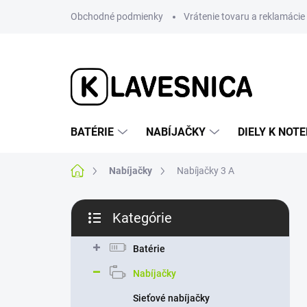
Prejsť
Obchodné podmienky
Vrátenie tovaru a reklamácie
na
obsah
BATÉRIE
NABÍJAČKY
DIELY K NO
Domov
Nabíjačky
Nabíjačky 3 A
B
Kategórie
o
Preskočiť
č
kategórie
n
Batérie
ý
Nabíjačky
p
a
Sieťové nabíjačky