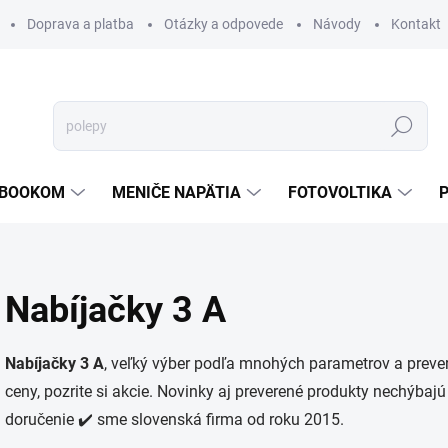
Doprava a platba
Otázky a odpovede
Návody
Kontakt
Hľadať
TEBOOKOM
MENIČE NAPÄTIA
FOTOVOLTIKA
Nabíjačky 3 A
Nabíjačky 3 A
, veľký výber podľa mnohých parametrov a preve
ceny, pozrite si akcie. Novinky aj preverené produkty nechýbajú
doručenie ✔️ sme slovenská firma od roku 2015.