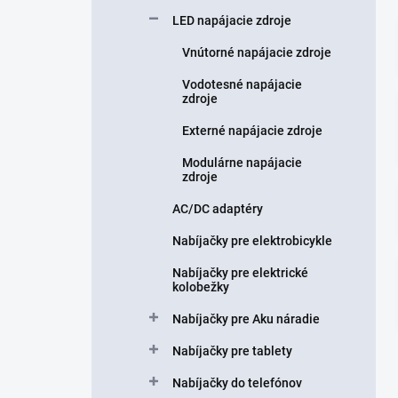
n
LED napájacie zdroje
e
l
Vnútorné napájacie zdroje
Vodotesné napájacie
zdroje
Externé napájacie zdroje
Modulárne napájacie
zdroje
AC/DC adaptéry
Nabíjačky pre elektrobicykle
Nabíjačky pre elektrické
kolobežky
Nabíjačky pre Aku náradie
Nabíjačky pre tablety
Nabíjačky do telefónov