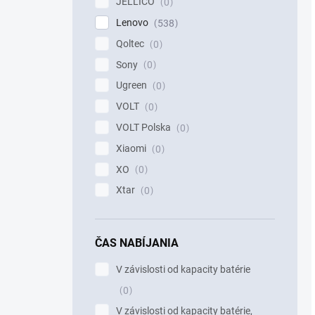
JELLICO
0
Lenovo
538
Qoltec
0
Sony
0
Ugreen
0
VOLT
0
VOLT Polska
0
Xiaomi
0
XO
0
Xtar
0
ČAS NABÍJANIA
V závislosti od kapacity batérie
0
V závislosti od kapacity batérie,