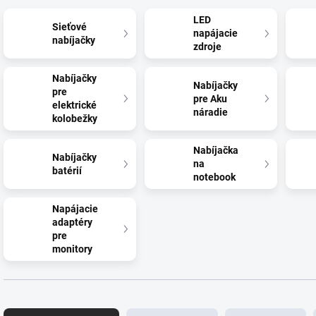
LED
Sieťové
napájacie
nabíjačky
zdroje
Nabíjačky
Nabíjačky
pre
pre Aku
elektrické
náradie
kolobežky
Nabíjačka
Nabíjačky
na
batérií
notebook
Napájacie
adaptéry
pre
monitory
R