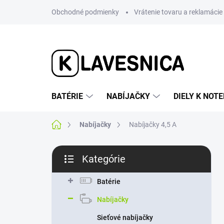
Prejsť
Obchodné podmienky
Vrátenie tovaru a reklamácie
na
obsah
BATÉRIE
NABÍJAČKY
DIELY K NO
Domov
Nabíjačky
Nabíjačky 4,5 A
B
Kategórie
o
Preskočiť
č
kategórie
n
Batérie
ý
Nabíjačky
p
a
Sieťové nabíjačky