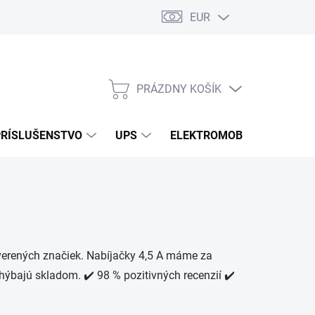
EUR
Podmienky ochrany osobných údajov
Súbory cookies
Rekla
PRÁZDNY KOŠÍK
NÁKUPNÝ
KOŠÍK
PRÍSLUŠENSTVO
UPS
ELEKTROMOBILITA
O
verených značiek. Nabíjačky 4,5 A máme za
chýbajú skladom. ✔️ 98 % pozitivných recenzií ✔️