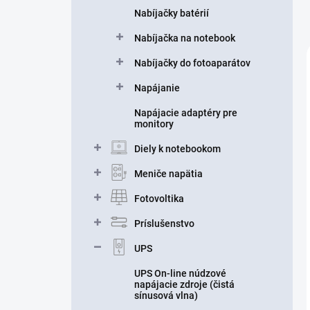
Nabíjačky batérií
Nabíjačka na notebook
Nabíjačky do fotoaparátov
Napájanie
Napájacie adaptéry pre
monitory
Diely k notebookom
Meniče napätia
Fotovoltika
Príslušenstvo
UPS
UPS On-line núdzové
napájacie zdroje (čistá
sínusová vlna)