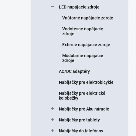
n
LED napájacie zdroje
e
l
Vnútorné napájacie zdroje
Vodotesné napájacie
zdroje
Externé napájacie zdroje
Modulárne napájacie
zdroje
AC/DC adaptéry
Nabíjačky pre elektrobicykle
Nabíjačky pre elektrické
kolobežky
Nabíjačky pre Aku náradie
Nabíjačky pre tablety
Nabíjačky do telefónov