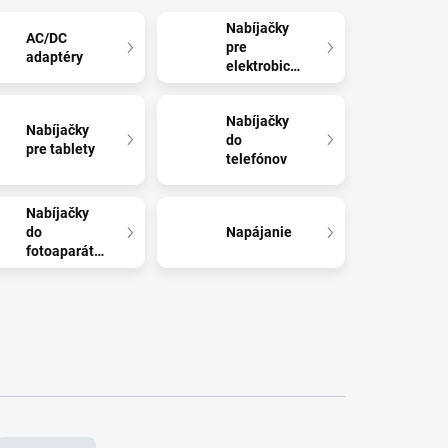
Nabíjačky
AC/DC
pre
adaptéry
elektrobicykle
Nabíjačky
Nabíjačky
do
pre tablety
telefónov
Nabíjačky
do
Napájanie
fotoaparátov