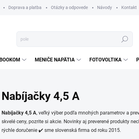
Doprava a platba
Otázky a odpovede
Návody
Kontakt
Hľadať
TEBOOKOM
MENIČE NAPÄTIA
FOTOVOLTIKA
Nabíjačky 4,5 A
Nabíjačky 4,5 A
, veľký výber podľa mnohých parametrov a pre
skvelé ceny, pozrite si akcie. Novinky aj preverené produkty ne
rýchle doručenie ✔️ sme slovenská firma od roku 2015.