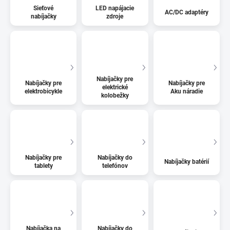
Sieťové
LED napájacie
AC/DC adaptéry
nabíjačky
zdroje
Nabíjačky pre
Nabíjačky pre
Nabíjačky pre
elektrické
elektrobicykle
Aku náradie
kolobežky
Nabíjačky pre
Nabíjačky do
Nabíjačky batérií
tablety
telefónov
Nabíjačka na
Nabíjačky do