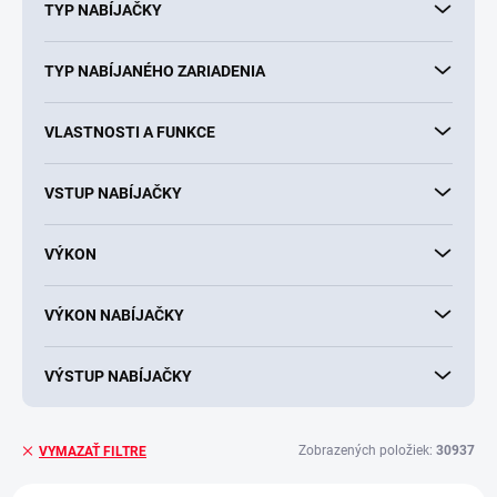
TYP NABÍJAČKY
TYP NABÍJANÉHO ZARIADENIA
VLASTNOSTI A FUNKCE
VSTUP NABÍJAČKY
VÝKON
VÝKON NABÍJAČKY
VÝSTUP NABÍJAČKY
Zobrazených položiek:
30937
VYMAZAŤ FILTRE
V