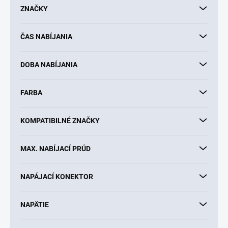
d
ZNAČKY
u
k
ČAS NABÍJANIA
t
o
v
DOBA NABÍJANIA
FARBA
KOMPATIBILNÉ ZNAČKY
MAX. NABÍJACÍ PRÚD
NAPÁJACÍ KONEKTOR
NAPÄTIE