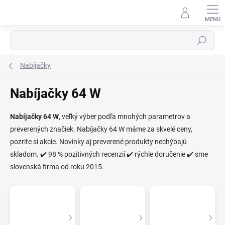
Prejsť
na
obsah
Hľadať
Nabíjačky
Nabíjačky 64 W
⬇
Nabíjačky 64 W
, veľký výber podľa mnohých parametrov a
AI asistent · online
preverených značiek. Nabíjačky 64 W máme za skvelé ceny,
pozrite si akcie. Novinky aj preverené produkty nechýbajú
skladom. ✔️ 98 % pozitivných recenzií ✔️ rýchle doručenie ✔️ sme
slovenská firma od roku 2015.