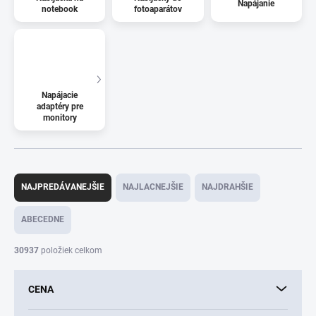
Napájanie
notebook
fotoaparátov
Napájacie
adaptéry pre
monitory
R
a
NAJPREDÁVANEJŠIE
NAJLACNEJŠIE
NAJDRAHŠIE
d
e
ABECEDNE
n
i
30937
položiek celkom
e
p
CENA
r
o