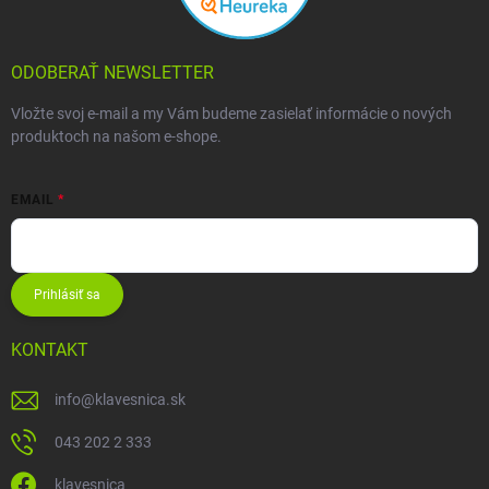
ODOBERAŤ NEWSLETTER
Vložte svoj e-mail a my Vám budeme zasielať informácie o nových
produktoch na našom e-shope.
EMAIL
Prihlásiť sa
KONTAKT
info
@
klavesnica.sk
043 202 2 333
klavesnica