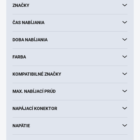
d
ZNAČKY
u
k
ČAS NABÍJANIA
t
o
v
DOBA NABÍJANIA
FARBA
KOMPATIBILNÉ ZNAČKY
MAX. NABÍJACÍ PRÚD
NAPÁJACÍ KONEKTOR
NAPÄTIE