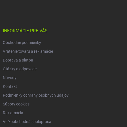
a
á
c
p
i
e
ä
p
t
r
i
INFORMÁCIE PRE VÁS
v
e
k
Obchodné podmienky
y
v
Vrátenie tovaru a reklamácie
ý
p
Doprava a platba
i
Otázky a odpovede
s
u
Návody
Kontakt
Podmienky ochrany osobných údajov
Súbory cookies
Reklamácia
Veľkoobchodná spolupráca