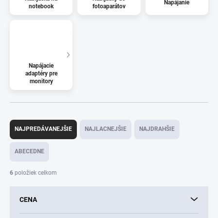
Napájanie
notebook
fotoaparátov
Napájacie
adaptéry pre
monitory
R
a
NAJPREDÁVANEJŠIE
NAJLACNEJŠIE
NAJDRAHŠIE
d
e
ABECEDNE
n
i
6
položiek celkom
e
p
CENA
r
o