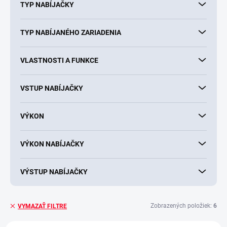
TYP NABÍJAČKY
TYP NABÍJANÉHO ZARIADENIA
VLASTNOSTI A FUNKCE
VSTUP NABÍJAČKY
VÝKON
VÝKON NABÍJAČKY
VÝSTUP NABÍJAČKY
Zobrazených položiek:
6
VYMAZAŤ FILTRE
V