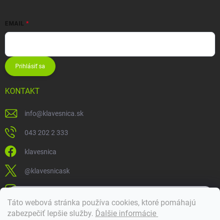
EMAIL
Prihlásiť sa
KONTAKT
info
@
klavesnica.sk
043 202 2 333
klavesnica
@klavesnicask
klavesnica_sk
×
Táto webová stránka používa cookies, ktoré pomáhajú
Dobrý deň! 👋 Pomôžem vám nájsť správny diel. Napíšte mi.
zabezpečiť lepšie služby
.
Ďalšie informácie