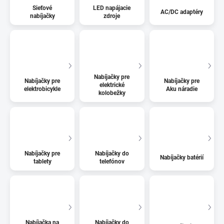
Sieťové
LED napájacie
AC/DC adaptéry
nabíjačky
zdroje
Nabíjačky pre
Nabíjačky pre
Nabíjačky pre
elektrické
elektrobicykle
Aku náradie
kolobežky
Nabíjačky pre
Nabíjačky do
Nabíjačky batérií
tablety
telefónov
Nabíjačka na
Nabíjačky do