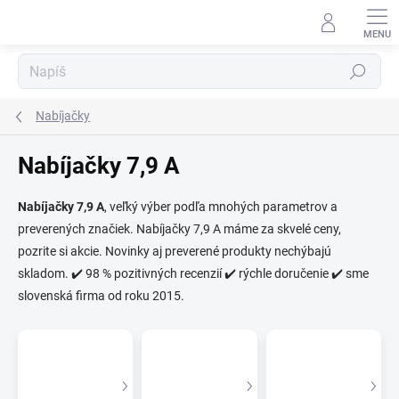
Prejsť
na
obsah
Hľadať
⬇
AI asistent · online
Nabíjačky
Nabíjačky 7,9 A
Nabíjačky 7,9 A
, veľký výber podľa mnohých parametrov a
preverených značiek. Nabíjačky 7,9 A máme za skvelé ceny,
pozrite si akcie. Novinky aj preverené produkty nechýbajú
skladom. ✔️ 98 % pozitivných recenzií ✔️ rýchle doručenie ✔️ sme
slovenská firma od roku 2015.