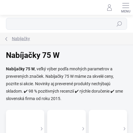
Prejsť
na
obsah
Hľadať
Nabíjačky
Nabíjačky 75 W
⬇
Nabíjačky 75 W
, veľký výber podľa mnohých parametrov a
AI asistent · online
preverených značiek. Nabíjačky 75 W máme za skvelé ceny,
pozrite si akcie. Novinky aj preverené produkty nechýbajú
skladom. ✔️ 98 % pozitivných recenzií ✔️ rýchle doručenie ✔️ sme
slovenská firma od roku 2015.