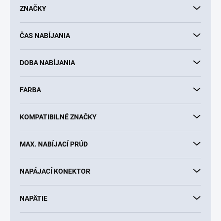
d
ZNAČKY
u
k
ČAS NABÍJANIA
t
o
v
DOBA NABÍJANIA
FARBA
KOMPATIBILNÉ ZNAČKY
MAX. NABÍJACÍ PRÚD
NAPÁJACÍ KONEKTOR
NAPÄTIE