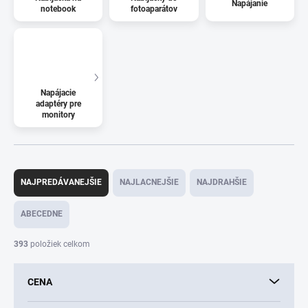
Napájanie
notebook
fotoaparátov
Napájacie
adaptéry pre
monitory
R
a
NAJPREDÁVANEJŠIE
NAJLACNEJŠIE
NAJDRAHŠIE
d
e
ABECEDNE
n
i
393
položiek celkom
e
p
CENA
r
o