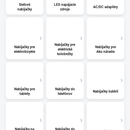
Sieťové
LED napájacie
AC/DC adaptéry
nabíjačky
zdroje
Nabíjačky pre
Nabíjačky pre
Nabíjačky pre
elektrické
elektrobicykle
Aku náradie
kolobežky
Nabíjačky pre
Nabíjačky do
Nabíjačky batérií
tablety
telefónov
Nabíjačka na
Nabíjačky do