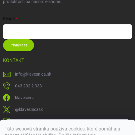
produktoch na našom e-shope.
EMAIL
Prihlásiť sa
KONTAKT
info
@
klavesnica.sk
043 202 2 333
klavesnica
@klavesnicask
klavesnica_sk
×
Táto webová stránka používa cookies, ktoré pomáhajú
Dobrý deň! 👋 Pomôžem vám nájsť správny diel. Napíšte mi.