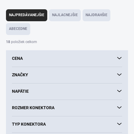
R
a
NAJPREDÁVANEJŠIE
NAJLACNEJŠIE
NAJDRAHŠIE
d
e
ABECEDNE
n
i
18
položiek celkom
e
p
CENA
r
o
d
ZNAČKY
u
k
NAPÄTIE
t
o
v
ROZMER KONEKTORA
TYP KONEKTORA