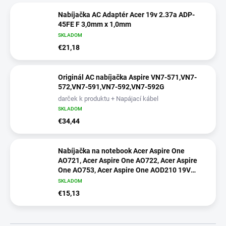
Nabíjačka AC Adaptér Acer 19v 2.37a ADP-
45FE F 3,0mm x 1,0mm
SKLADOM
€21,18
Originál AC nabíjačka Aspire VN7-571,VN7-
572,VN7-591,VN7-592,VN7-592G
darček k produktu + Napájací kábel
SKLADOM
€34,44
Nabíjačka na notebook Acer Aspire One
AO721, Acer Aspire One AO722, Acer Aspire
One AO753, Acer Aspire One AOD210 19V
2.15A 40W
SKLADOM
€15,13