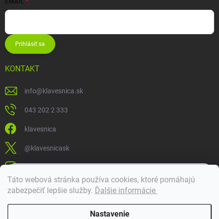
EMAIL
Prihlásiť sa
KONTAKT
info
@
klavesnica.sk
043 202 2 333
klavesnica
@klavesnicask
klavesnica_sk
×
Táto webová stránka používa cookies, ktoré pomáhajú
Dobrý deň! 👋 Pomôžem vám nájsť správny diel. Napíšte mi.
zabezpečiť lepšie služby
.
Ďalšie informácie
Doprava a platba
Nastavenie