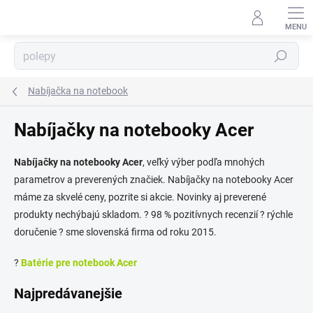
Prejsť
na
obsah
Hľadať
Nabíjačka na notebook
⬇
AI asistent · online
Nabíjačky na notebooky Acer
Nabíjačky na notebooky Acer
, veľký výber podľa mnohých
parametrov a preverených značiek. Nabíjačky na notebooky Acer
máme za skvelé ceny, pozrite si akcie. Novinky aj preverené
produkty nechýbajú skladom. ? 98 % pozitívnych recenzií ? rýchle
doručenie ? sme slovenská firma od roku 2015.
?
Batérie pre notebook Acer
Najpredávanejšie