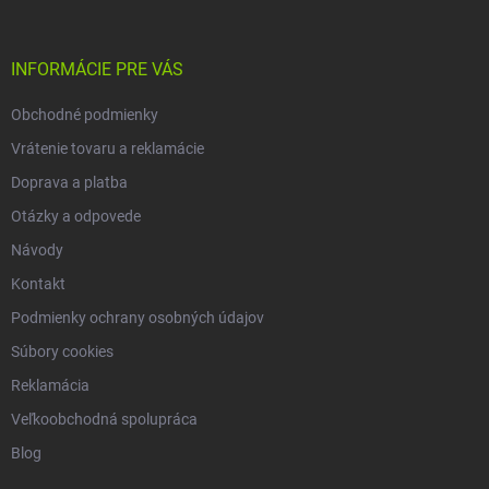
e
ä
p
t
r
i
INFORMÁCIE PRE VÁS
v
e
k
Obchodné podmienky
y
v
Vrátenie tovaru a reklamácie
ý
p
Doprava a platba
i
Otázky a odpovede
s
u
Návody
Kontakt
Podmienky ochrany osobných údajov
Súbory cookies
Reklamácia
Veľkoobchodná spolupráca
Blog