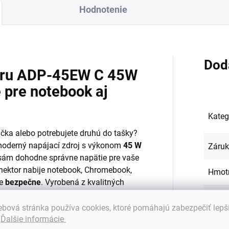
Hodnotenie
Dod
eru ADP-45EW C 45W
 pre notebook aj
Kateg
čka alebo potrebujete druhú do tašky?
moderný napájací zdroj s výkonom
45 W
Záru
i sám dohodne správne napätie pre vaše
ektor nabije notebook, Chromebook,
Hmot
ne
bezpečne
. Vyrobená z kvalitných
y vaše zariadenie slúžilo dlhé roky.
EAN
:
bová stránka používa cookies, ktoré pomáhajú zabezpečiť lepš
od cenu)
.
Ďalšie informácie
Celko