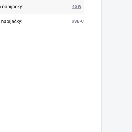
 nabíjačky
:
45 W
 nabíjačky
:
USB-C