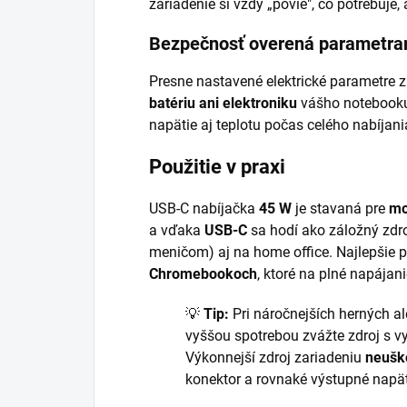
zariadenie si vždy „povie", čo potrebuje
Bezpečnosť overená parametra
Presne nastavené elektrické parametre 
batériu ani elektroniku
vášho notebooku.
napätie aj teplotu počas celého nabíjani
Použitie v praxi
USB-C nabíjačka
45 W
je stavaná pre
mo
a vďaka
USB-C
sa hodí ako záložný zdr
meničom) aj na home office. Najlepšie p
Chromebookoch
, ktoré na plné napájan
💡
Tip:
Pri náročnejších herných a
vyššou spotrebou zvážte zdroj s 
Výkonnejší zdroj zariadeniu
neušk
konektor a rovnaké výstupné napät