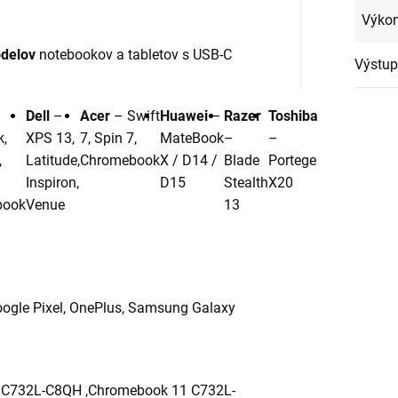
Výkon
delov
notebookov a tabletov s USB-C
Výstup
Dell
–
Acer
– Swift
Huawei
–
Razer
Toshiba
k,
XPS 13,
7, Spin 7,
MateBook
–
–
,
Latitude,
Chromebook
X / D14 /
Blade
Portege
Inspiron,
D15
Stealth
X20
book
Venue
13
oogle Pixel, OnePlus, Samsung Galaxy
 C732L-C8QH ,Chromebook 11 C732L-