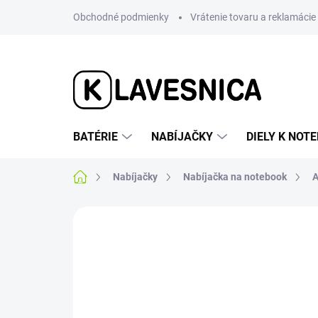
Prejsť
Obchodné podmienky
Vrátenie tovaru a reklamácie
na
obsah
BATÉRIE
NABÍJAČKY
DIELY K NO
Domov
Nabíjačky
Nabíjačka na notebook
A
Neohodnotené
Podrobnosti hodnotenia
AKCIA