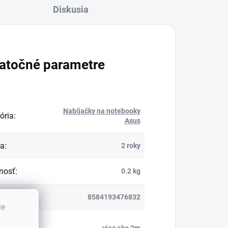
Diskusia
atočné parametre
Nabíjačky na notebooky
ória
:
Asus
ka
:
2 roky
nosť
:
0.2 kg
8584193476832
ie
vá dĺžka
viac ako 2m