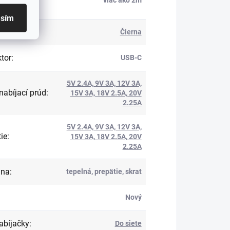
:
asím
:
Čierna
tor
:
USB-C
5V 2.4A, 9V 3A, 12V 3A,
nabíjací prúd
:
15V 3A, 18V 2.5A, 20V
2.25A
5V 2.4A, 9V 3A, 12V 3A,
ie
:
15V 3A, 18V 2.5A, 20V
2.25A
ana
:
tepelná, prepätie, skrat
Nový
abíjačky
:
Do siete