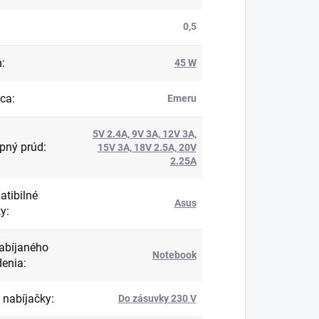
0,5
n
:
45 W
bca
:
Emeru
5V 2.4A, 9V 3A, 12V 3A,
pný prúd
:
15V 3A, 18V 2.5A, 20V
2.25A
tibilné
Asus
ky
:
abíjaného
Notebook
denia
:
 nabíjačky
:
Do zásuvky 230 V