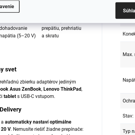
kábla
🧠
Power Delivery
🛡️
Bezpečnosť na
avenie
Súhl
– inteligentné
prvom mieste
–
Farba
automatické
ochrana proti
dohadovanie
prepätiu, prehriatiu
Konek
napätia (5–20 V)
a skratu
Max. 
ny svet
Napät
rehľadnú zbierku adaptérov jediným
book Asus ZenBook
,
Lenovo ThinkPad
,
či
tablet
s USB-C vstupom.
Ochr
Delivery
Stav
:
m a
automaticky nastaví optimálne
o 20 V
. Nemusíte riešiť žiadne prepínače:
Typ n