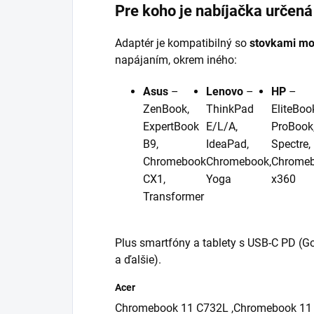
Pre koho je nabíjačka určená
Adaptér je kompatibilný so
stovkami mo
napájaním, okrem iného:
Asus
–
Lenovo
–
HP
–
ZenBook,
ThinkPad
EliteBoo
ExpertBook
E/L/A,
ProBook
B9,
IdeaPad,
Spectre,
Chromebook
Chromebook,
Chrome
CX1,
Yoga
x360
Transformer
Plus smartfóny a tablety s USB-C PD (G
a ďalšie).
Acer
Chromebook 11 C732L ,Chromebook 11