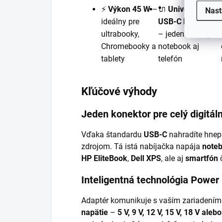
⚡
Výkon 45 W
–
🔌
Univerzálny
Nast
ideálny pre
USB-C konektor
ultrabooky,
– jeden kábel pre
Chromebooky a
notebook aj
tablety
telefón
Kľúčové výhody
Jeden konektor pre celý digitál
Vďaka štandardu
USB-C
nahradíte hnep
zdrojom. Tá istá nabíjačka napája
note
HP EliteBook
,
Dell XPS
, ale aj
smartfón
Inteligentná technológia Power 
Adaptér komunikuje s vaším zariadení
napätie
–
5 V, 9 V, 12 V, 15 V, 18 V aleb