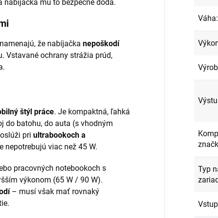
, a nabíjačka mu to bezpečne dodá.
Váha
:
mi
Výko
znamenajú, že nabíjačka
nepoškodí
 Vstavané ochrany strážia prúd,
a.
Výro
Výstu
bilný štýl práce
. Je kompaktná, ľahká
oj do batohu, do auta (s vhodným
Kompa
oslúži pri
ultrabookoch a
znač
ie nepotrebujú viac než 45 W.
lebo pracovných notebookoch s
Typ n
vyšším výkonom (65 W / 90 W).
zaria
odí
– musí však mať rovnaký
ie.
Vstup