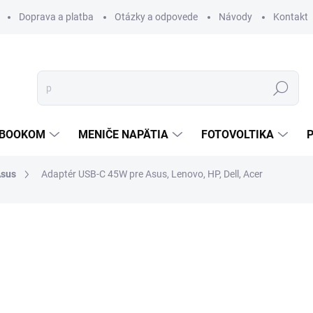
Doprava a platba
Otázky a odpovede
Návody
Kontakt
Hľadať
TEBOOKOM
MENIČE NAPÄTIA
FOTOVOLTIKA
sus
Adaptér USB-C 45W pre Asus, Lenovo, HP, Dell, Acer
€29,52
€19,68
€16 bez DPH
Jednotková
SKLADOM