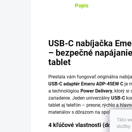
Popis
USB-C nabíjačka Em
– bezpečné napájanie
tablet
Prestala vám fungovať originálna nabíja
USB-C adaptér Emeru ADP-45EW C
je 
a technológiou
Power Delivery
, ktorý s
zariadenie. Jeden univerzálny
USB-C
kon
tablet aj telefón – presne, rýchlo a hlav
materiálov s dôrazom na spoľahlivosť, ab
Táto we
4 kľúčové vlastnosti (do boxu p
služby