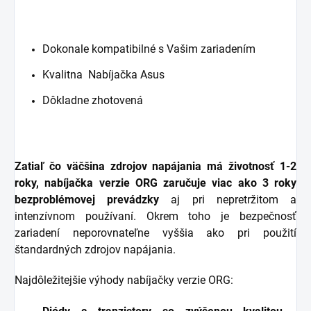
Dokonale kompatibilné s Vašim zariadením
Kvalitna Nabíjačka Asus
Dôkladne zhotovená
Zatiaľ čo väčšina zdrojov napájania má životnosť 1-2
roky, nabíjačka verzie ORG zaručuje viac ako 3 roky
bezproblémovej prevádzky
aj pri nepretržitom a
intenzívnom používaní. Okrem toho je bezpečnosť
zariadení neporovnateľne vyššia ako pri použití
štandardných zdrojov napájania.
Najdôležitejšie výhody nabíjačky verzie ORG: