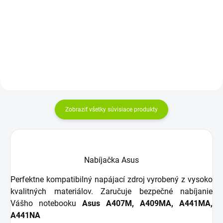
19V |Intenzita: 1,75A |Konektor:
Kapacita: 3800 mAh Napätie: 7,2
okrúhly (4,0-1,35mm) |Záruka:
V Záruka: 12 mesiacov Najväčšia
36 mesiacov...
kvalita značky Green Cell...
Zobraziť všetky súvisiace produkty
Nabíjačka Asus
Perfektne kompatibilný napájací zdroj vyrobený z vysoko
kvalitných materiálov. Zaručuje bezpečné nabíjanie
Vášho notebooku
Asus A407M, A409MA, A441MA,
A441NA