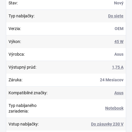
Stav
:
Nový
Typ nabíjačky
:
Do siete
Verzia
:
OEM
Výkon
:
45 W
Výrobca
:
Asus
Výstupný prúd
:
1,75 A
Záruka
:
24 Mesiacov
Kompatibilné značky
:
Asus
Typ nabíjaného
Notebook
zariadenia
:
Vstup nabíjačky
:
Do zásuvky 230 V