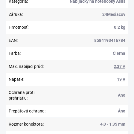
Kategória
:
Nabíjačky na notebooky Asus
Záruka
:
24Mesiacov
Hmotnosť
:
0.2 kg
EAN
:
8584193416784
Farba
:
Čierna
Max. nabíjací prúd
:
2,37 A
Napätie
:
19 V
Ochrana proti
Áno
prehriatiu
:
Prepäťová ochrana
:
Áno
Rozmer konektora
:
4,0 - 1,35 mm