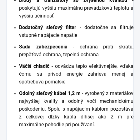
Diódy a tranzistory so zvýšenou kvalitou
-
poskytujú vyššiu maximálnu prevádzkovú teplotu a
vyššiu účinnosť
Dodatočný sieťový filter
- dodatočne sa filtruje
vstupné napájacie napätie
Sada zabezpečenia
- ochrana proti skratu,
prepäťová ochrana, tepelná ochrana
Väčší chladič
- odvádza teplo efektívnejšie, vďaka
čomu sa prívod energie zahrieva menej a
spotrebúva pomalšie
Odolný sieťový kábel 1,2 m
- vyrobený z materiálov
najvyššej kvality a odolný voči mechanickému
poškodeniu. Spolu s napájacím káblom pozostáva
z celkovej dĺžky kábla dlhšej ako 2 m pre
maximálne pohodlie pri používaní.