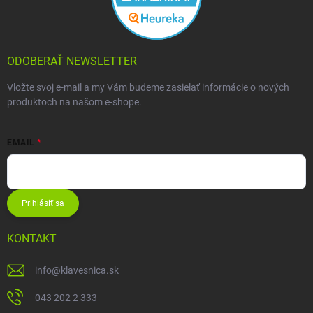
ODOBERAŤ NEWSLETTER
Vložte svoj e-mail a my Vám budeme zasielať informácie o nových
produktoch na našom e-shope.
EMAIL
Prihlásiť sa
KONTAKT
info
@
klavesnica.sk
043 202 2 333