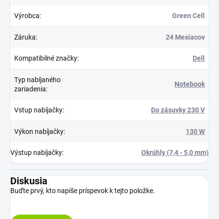
Výrobca
:
Green Cell
Záruka
:
24 Mesiacov
Kompatibilné značky
:
Dell
Typ nabíjaného
Notebook
zariadenia
:
Vstup nabíjačky
:
Do zásuvky 230 V
Výkon nabíjačky
:
130 W
Výstup nabíjačky
:
Okrúhly (7,4 - 5,0 mm)
Diskusia
Buďte prvý, kto napíše príspevok k tejto položke.