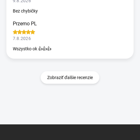
9.8.2026
Bez chybičky
Przemo PL
7.8.2026
Wszystko ok 👍👍👍
Zobraziť ďalšie recenzie
Z
á