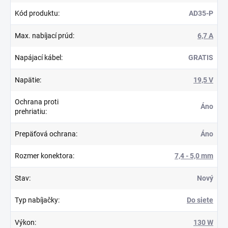
Kód produktu
:
AD35-P
Max. nabíjací prúd
:
6,7 A
Napájací kábel
:
GRATIS
Napätie
:
19,5 V
Ochrana proti
Áno
prehriatiu
:
Prepäťová ochrana
:
Áno
Rozmer konektora
:
7,4 - 5,0 mm
Stav
:
Nový
Typ nabíjačky
:
Do siete
Výkon
:
130 W