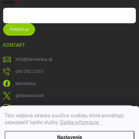
EMAIL
Prihlásiť sa
KONTAKT
info
@
klavesnica.sk
043 202 2 333
klavesnica
@klavesnicask
klavesnica_sk
×
Táto webová stránka používa cookies, ktoré pomáhajú
Dobrý deň! 👋 Pomôžem vám nájsť správny diel. Napíšte mi.
zabezpečiť lepšie služby
.
Ďalšie informácie
Doprava a platba
Nastavenie