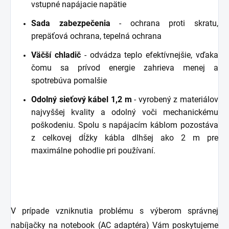
vstupné napájacie napätie
Sada zabezpečenia
- ochrana proti skratu,
prepäťová ochrana, tepelná ochrana
Väčší chladič
- odvádza teplo efektívnejšie, vďaka
čomu sa prívod energie zahrieva menej a
spotrebúva pomalšie
Odolný sieťový kábel 1,2 m
- vyrobený z materiálov
najvyššej kvality a odolný voči mechanickému
poškodeniu. Spolu s napájacím káblom pozostáva
z celkovej dĺžky kábla dlhšej ako 2 m pre
maximálne pohodlie pri používaní.
V prípade vzniknutia problému s výberom správnej
nabíjačky na notebook (AC adaptéra) Vám poskytujeme